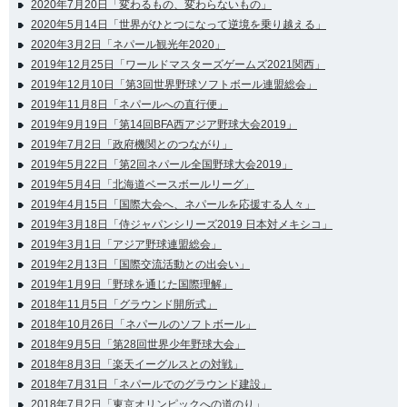
2020年7月20日「変わるもの、変わらないもの」
2020年5月14日「世界がひとつになって逆境を乗り越える」
2020年3月2日「ネパール観光年2020」
2019年12月25日「ワールドマスターズゲームズ2021関西」
2019年12月10日「第3回世界野球ソフトボール連盟総会」
2019年11月8日「ネパールへの直行便」
2019年9月19日「第14回BFA西アジア野球大会2019」
2019年7月2日「政府機関とのつながり」
2019年5月22日「第2回ネパール全国野球大会2019」
2019年5月4日「北海道ベースボールリーグ」
2019年4月15日「国際大会へ、ネパールを応援する人々」
2019年3月18日「侍ジャパンシリーズ2019 日本対メキシコ」
2019年3月1日「アジア野球連盟総会」
2019年2月13日「国際交流活動との出会い」
2019年1月9日「野球を通じた国際理解」
2018年11月5日「グラウンド開所式」
2018年10月26日「ネパールのソフトボール」
2018年9月5日「第28回世界少年野球大会」
2018年8月3日「楽天イーグルスとの対戦」
2018年7月31日「ネパールでのグラウンド建設」
2018年7月2日「東京オリンピックへの道のり」