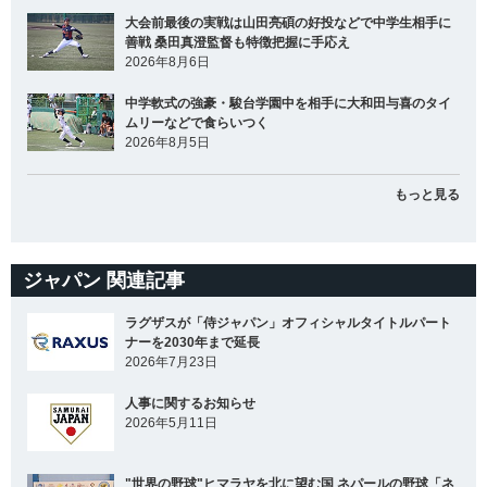
大会前最後の実戦は山田亮碩の好投などで中学生相手に
善戦 桑田真澄監督も特徴把握に手応え
2026年8月6日
中学軟式の強豪・駿台学園中を相手に大和田与喜のタイ
ムリーなどで食らいつく
2026年8月5日
もっと見る
ジャパン 関連記事
ラグザスが「侍ジャパン」オフィシャルタイトルパート
ナーを2030年まで延長
2026年7月23日
人事に関するお知らせ
2026年5月11日
"世界の野球"ヒマラヤを北に望む国 ネパールの野球「ネ