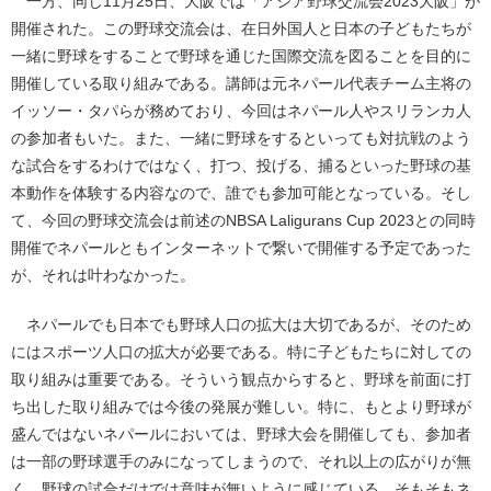
一方、同じ11月25日、大阪では「アジア野球交流会2023大阪」が
開催された。この野球交流会は、在日外国人と日本の子どもたちが
一緒に野球をすることで野球を通じた国際交流を図ることを目的に
開催している取り組みである。講師は元ネパール代表チーム主将の
イッソー・タパらが務めており、今回はネパール人やスリランカ人
の参加者もいた。また、一緒に野球をするといっても対抗戦のよう
な試合をするわけではなく、打つ、投げる、捕るといった野球の基
本動作を体験する内容なので、誰でも参加可能となっている。そし
て、今回の野球交流会は前述のNBSA Laligurans Cup 2023との同時
開催でネパールともインターネットで繋いで開催する予定であった
が、それは叶わなかった。
ネパールでも日本でも野球人口の拡大は大切であるが、そのため
にはスポーツ人口の拡大が必要である。特に子どもたちに対しての
取り組みは重要である。そういう観点からすると、野球を前面に打
ち出した取り組みでは今後の発展が難しい。特に、もとより野球が
盛んではないネパールにおいては、野球大会を開催しても、参加者
は一部の野球選手のみになってしまうので、それ以上の広がりが無
く、野球の試合だけでは意味が無いように感じている。そもそもネ