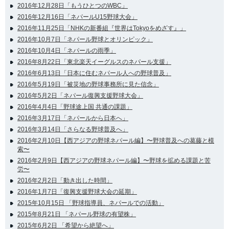
2016年12月28日「もうひとつのWBC」
2016年12月16日「ネパールU15野球大会」
2016年11月25日「NHKの新番組『世界はTokyoをめざす』」
2016年10月7日「ネパール野球とオリンピック」
2016年10月4日「ネパールの雨季」
2016年8月22日「東北楽天イーグルスのネパール支援」
2016年6月13日「日本に住むネパール人への野球普及」
2016年5月19日「被災地の野球事務所に見た信念」
2016年5月2日「ネパール復興支援野球大会」
2016年4月4日「野球途上国 共通の課題」
2016年3月17日「ネパールから日本へ」
2016年3月14日「さらなる野球普及へ」
2016年2月10日【西アジアの野球ネパール編】〜野球普及への葛藤と模
索〜
2016年2月9日【西アジアの野球ネパール編】〜野球を拡める課題と苦
労〜
2016年2月2日「動き出した時間」
2016年1月7日「復興支援野球大会の延期」
2015年10月15日 「野球指導員、ネパールでの活動」
2015年8月21日 「ネパール野球の有望株」
2015年6月2日 「希望から絶望へ」