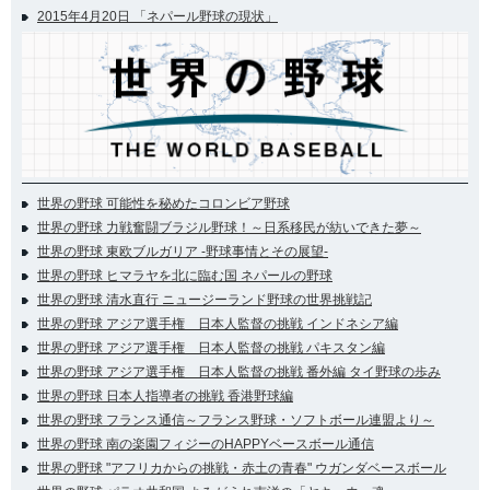
2015年4月20日 「ネパール野球の現状」
世界の野球 可能性を秘めたコロンビア野球
世界の野球 力戦奮闘ブラジル野球！～日系移民が紡いできた夢～
世界の野球 東欧ブルガリア -野球事情とその展望-
世界の野球 ヒマラヤを北に臨む国 ネパールの野球
世界の野球 清水直行 ニュージーランド野球の世界挑戦記
世界の野球 アジア選手権 日本人監督の挑戦 インドネシア編
世界の野球 アジア選手権 日本人監督の挑戦 パキスタン編
世界の野球 アジア選手権 日本人監督の挑戦 番外編 タイ野球の歩み
世界の野球 日本人指導者の挑戦 香港野球編
世界の野球 フランス通信～フランス野球・ソフトボール連盟より～
世界の野球 南の楽園フィジーのHAPPYベースボール通信
世界の野球 "アフリカからの挑戦・赤土の青春" ウガンダベースボール