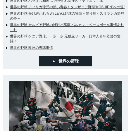
世界の野球 パラオ共和国 よみがえれ南洋の「ヤキュウ」魂
世界の野球 アフリカ球児の熱い青春！タンザニア野球“KOSHIEN”への道"
世界の野球 受け継がれるSri Lanka野球の物語～光り輝くスリランカ野球
の夢～
世界の野球 セルビア野球の挑戦と葛藤 バルカン・ベースボール事情あれ
これ
世界の野球 ケニア野球、一歩一歩 元独立リーガー日本人青年監督の奮
闘！
世界の野球 欧州の野球事情
世界の野球