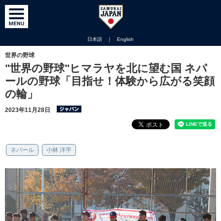
日本語
｜
English
世界の野球
"世界の野球"ヒマラヤを北に望む国 ネパ
ールの野球「目指せ！体験から広がる笑顔
の輪」
2023年11月28日
ネパール
小林 洋平