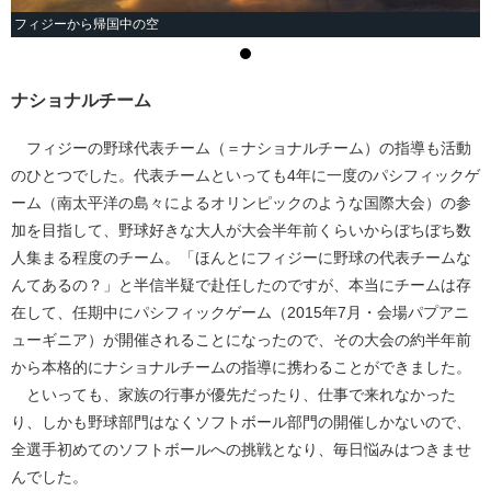
フィジーから帰国中の空
ナショナルチーム
フィジーの野球代表チーム（＝ナショナルチーム）の指導も活動
のひとつでした。代表チームといっても4年に一度のパシフィックゲ
ーム（南太平洋の島々によるオリンピックのような国際大会）の参
加を目指して、野球好きな大人が大会半年前くらいからぼちぼち数
人集まる程度のチーム。「ほんとにフィジーに野球の代表チームな
んてあるの？」と半信半疑で赴任したのですが、本当にチームは存
在して、任期中にパシフィックゲーム（2015年7月・会場パプアニ
ューギニア）が開催されることになったので、その大会の約半年前
から本格的にナショナルチームの指導に携わることができました。
といっても、家族の行事が優先だったり、仕事で来れなかった
り、しかも野球部門はなくソフトボール部門の開催しかないので、
全選手初めてのソフトボールへの挑戦となり、毎日悩みはつきませ
んでした。