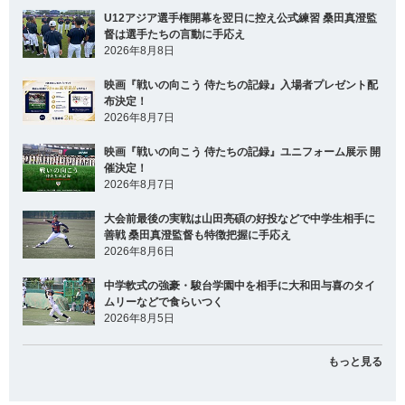
U12アジア選手権開幕を翌日に控え公式練習 桑田真澄監
督は選手たちの言動に手応え
2026年8月8日
映画『戦いの向こう 侍たちの記録』入場者プレゼント配
布決定！
2026年8月7日
映画『戦いの向こう 侍たちの記録』ユニフォーム展示 開
催決定！
2026年8月7日
大会前最後の実戦は山田亮碩の好投などで中学生相手に
善戦 桑田真澄監督も特徴把握に手応え
2026年8月6日
中学軟式の強豪・駿台学園中を相手に大和田与喜のタイ
ムリーなどで食らいつく
2026年8月5日
もっと見る