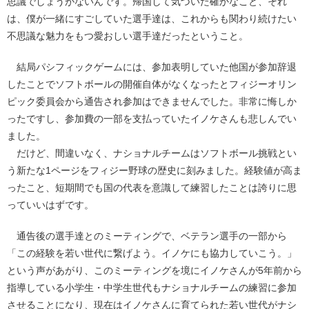
思議でしょうがないんです。帰国して気づいた確かなこと、それ
は、僕が一緒にすごしていた選手達は、これからも関わり続けたい
不思議な魅力をもつ愛おしい選手達だったということ。
結局パシフィックゲームには、参加表明していた他国が参加辞退
したことでソフトボールの開催自体がなくなったとフィジーオリン
ピック委員会から通告され参加はできませんでした。非常に悔しか
ったですし、参加費の一部を支払っていたイノケさんも悲しんでい
ました。
だけど、間違いなく、ナショナルチームはソフトボール挑戦とい
う新たな1ページをフィジー野球の歴史に刻みました。経験値が高ま
ったこと、短期間でも国の代表を意識して練習したことは誇りに思
っていいはずです。
通告後の選手達とのミーティングで、ベテラン選手の一部から
「この経験を若い世代に繋げよう。イノケにも協力していこう。」
という声があがり、このミーティングを境にイノケさんが5年前から
指導している小学生・中学生世代もナショナルチームの練習に参加
させることになり、現在はイノケさんに育てられた若い世代がナシ