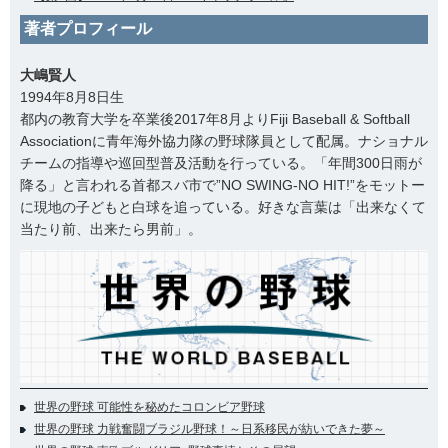
著者プロフィール
大嶋賢人
1994年8月8日生
都内の教育大学を卒業後2017年8月よりFiji Baseball & Softball
Associationに青年海外協力隊の野球隊員として配属。ナショナル
チームの指導や巡回型普及活動を行っている。「年間300日雨が
降る」と言われる首都スバ市で”NO SWING-NO HIT!”をモットー
に現地の子どもと白球を追っている。好きな言葉は「出来なくて
当たり前、出来たら男前」。
世界の野球 可能性を秘めたコロンビア野球
世界の野球 力戦奮闘ブラジル野球！～日系移民が紡いできた夢～