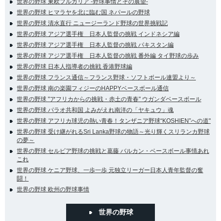
世界の野球 東欧ブルガリア -野球事情とその展望-
世界の野球 ヒマラヤを北に臨む国 ネパールの野球
世界の野球 清水直行 ニュージーランド野球の世界挑戦記
世界の野球 アジア選手権 日本人監督の挑戦 インドネシア編
世界の野球 アジア選手権 日本人監督の挑戦 パキスタン編
世界の野球 アジア選手権 日本人監督の挑戦 番外編 タイ野球の歩み
世界の野球 日本人指導者の挑戦 香港野球編
世界の野球 フランス通信～フランス野球・ソフトボール連盟より～
世界の野球 南の楽園フィジーのHAPPYベースボール通信
世界の野球 "アフリカからの挑戦・赤土の青春" ウガンダベースボール
世界の野球 パラオ共和国 よみがえれ南洋の「ヤキュウ」魂
世界の野球 アフリカ球児の熱い青春！タンザニア野球“KOSHIEN”への道"
世界の野球 受け継がれるSri Lanka野球の物語～光り輝くスリランカ野球
の夢～
世界の野球 セルビア野球の挑戦と葛藤 バルカン・ベースボール事情あれ
これ
世界の野球 ケニア野球、一歩一歩 元独立リーガー日本人青年監督の奮
闘！
世界の野球 欧州の野球事情
世界の野球