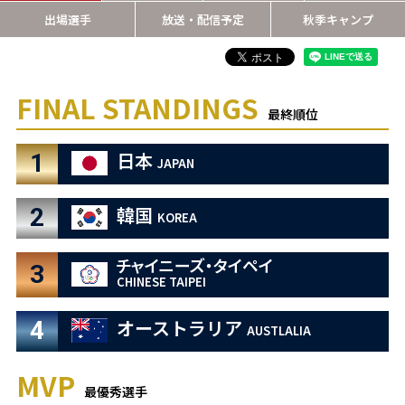
出場選手
放送・配信予定
秋季キャンプ
FINAL STANDINGS
最終順位
日本
1
JAPAN
韓国
2
KOREA
チャイニーズ・タイペイ
3
CHINESE TAIPEI
オーストラリア
4
AUSTLALIA
MVP
最優秀選手