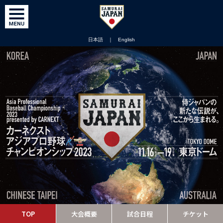
日本語
｜
English
TOP
大会概要
試合日程
チケット