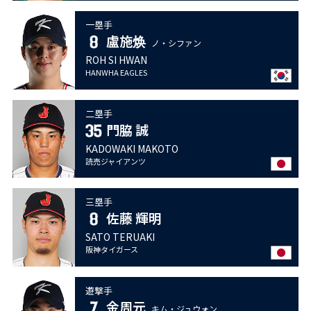
一塁手
盧施焕
ノ・シファン
ROH SI HWAN
HANWHA EAGLES
二塁手
門脇 誠
KADOWAKI MAKOTO
読売ジャイアンツ
三塁手
佐藤 輝明
SATO TERUAKI
阪神タイガース
遊撃手
金周元
キム・ジュウォン