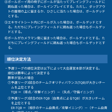
④ボールボーイ用の椅子にボールが当たってプレイングフィールドに
跳ね返った場合は、ボールインプレイとする。ただし、ダッグアウ
トの屋根の上に留まるか、ひさしに当たった場合は、ボールデッド
とする。
⑤エキサイトシート内にボールが入った場合は、ボールデッドとす
る。ただちにプレイングフィールドに跳ね返った場合もボールデッ
ドとする。
⑥ボールがカメラマン席に留まった場合は、ボールデッドとする。た
だちにプレイングフィールドに跳ね返った場合もボールデッドとす
る。
順位決定方法
・予選リーグの順位決定は以下によって大会運営本部が決定する。
順位は勝率によって決定する
11月16日(木) 12:00
勝率が並んだ場合
3 - 2
①予選リーグ3試合のチームクオリティバランス(TQB)が大きいチー
ムを上位とする
TQB ＝（得点／攻撃イニング）－（失点／守備イニング）
韓国
オーストラリア
②予選リーグ3試合のER-TQB（自責点によるTQB）が大きいチーム
を上位とする
11月16日(木) 19:00
ER-TQB ＝（相手のチーム自責点／攻撃イニング）－（チーム自責