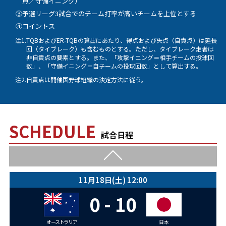
点／守備イニング）
0 - 4
③予選リーグ3試合でのチーム打率が高いチームを上位とする
④コイントス
チャイニーズ・タイペイ
日本
注1.
TQBおよびER-TQBの算出にあたり、得点および失点（自責点）は延長
回（タイブレーク）も含むものとする。ただし、タイブレーク走者は
11月17日(金) 12:00
非自責点の要素とする。また、「攻撃イニング＝相手チームの投球回
数」、「守備イニング＝自チームの投球回数」として算出する。
0 - 6
注2.
自責点は開催国野球組織の決定方法に従う。
オーストラリア
チャイニーズ・タイペイ
11月17日(金) 19:00
SCHEDULE
2 - 1
試合日程
日本
韓国
11月18日(土) 12:00
0 - 10
オーストラリア
日本