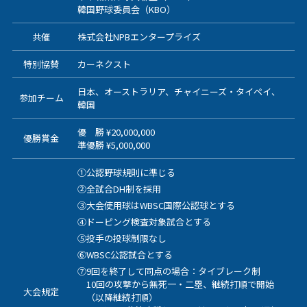
韓国野球委員会（KBO）
共催
株式会社NPBエンタープライズ
特別協賛
カーネクスト
日本、オーストラリア、チャイニーズ・タイペイ、
参加チーム
韓国
優 勝 ¥20,000,000
優勝賞金
準優勝 ¥5,000,000
①公認野球規則に準じる
②全試合DH制を採用
③大会使用球はWBSC国際公認球とする
④ドーピング検査対象試合とする
⑤投手の投球制限なし
⑥WBSC公認試合とする
⑦9回を終了して同点の場合：タイブレーク制
10回の攻撃から無死一・二塁、継続打順で開始
大会規定
（以降継続打順）