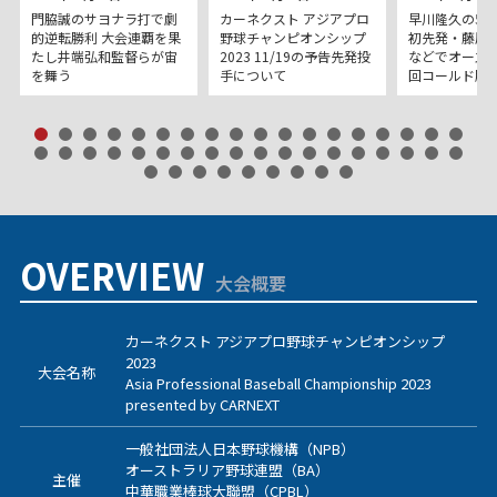
門脇誠のサヨナラ打で劇
カーネクスト アジアプロ
早川隆久の5
的逆転勝利 大会連覇を果
野球チャンピオンシップ
初先発・藤原
たし井端弘和監督らが宙
2023 11/19の予告先発投
などでオース
を舞う
手について
回コールド勝
OVERVIEW
大会概要
カーネクスト アジアプロ野球チャンピオンシップ
2023
大会名称
Asia Professional Baseball Championship 2023
presented by CARNEXT
一般社団法人日本野球機構（NPB）
オーストラリア野球連盟（BA）
主催
中華職業棒球大聯盟（CPBL）