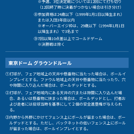
※予選、3位決定戦については12回にて打ち切り
（12回終了時に決着がつかない場合は引き分け）
⑧参加資格は24歳以下（1999年1月1日以降生まれ）
または入団3年目以内
※オーバーエイジ枠は、29歳以下（1994年1月1日
以降生まれ）で3名まで
⑨7回以降10点差以上でコールドゲーム
※決勝戦は除く
東京ドーム グラウンドルール
①打球が、フェア地域上の天井や懸垂物に当たった場合は、ボールイ
ンプレイとする。ファウル地域上の天井や懸垂物に当たったり、穴
や隙間に入り込んだ場合は、ボールデッドとする。
②打球が、フェア地域内にある天井の穴または隙間に入り込んだ場
合、あるいは懸垂物に挟まった場合は、ボールデッドとし、打者お
よび走者には投球当時を基準にして２個の安全進塁権が与えられ
る。
③内野から外野にかけてフェンス上にボールが留まった場合は、ボー
ルデッドとする。ただし、バックネットの低いフェンス上にボール
が留まった場合は、ボールインプレイとする。