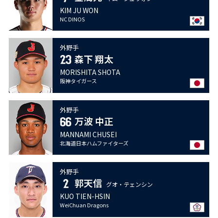
KIM JU WON
NC DINOS
外野手
森下 翔太
MORISHITA SHOTA
阪神タイガース
外野手
万波 中正
MANNAMI CHUSEI
北海道日本ハムファイターズ
外野手
郭天信
グオ・テェンシン
KUO TIEN-HSIN
WeiChuan Dragons