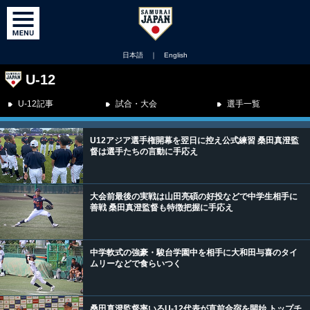
日本語
｜
English
U-12
U-12記事
試合・大会
選手一覧
U12アジア選手権開幕を翌日に控え公式練習 桑田真澄監
督は選手たちの言動に手応え
大会前最後の実戦は山田亮碩の好投などで中学生相手に
善戦 桑田真澄監督も特徴把握に手応え
中学軟式の強豪・駿台学園中を相手に大和田与喜のタイ
ムリーなどで食らいつく
桑田真澄監督率いるU-12代表が直前合宿を開始 トップチ