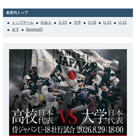
各世代トップ
トップチーム
社会人
U-23
大学
U-18
U-15
U-12
女子
Baseball5