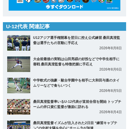
U-12代表 関連記事
U12アジア選手権開幕を翌日に控え公式練習 桑田真澄監
督は選手たちの言動に手応え
2026年8月8日
大会前最後の実戦は山田亮碩の好投などで中学生相手に
善戦 桑田真澄監督も特徴把握に手応え
2026年8月6日
中学軟式の強豪・駿台学園中を相手に大和田与喜のタイ
ムリーなどで食らいつく
2026年8月5日
桑田真澄監督率いるU-12代表が直前合宿を開始 トップチ
ームの井口資仁監督が激励に訪れる
2026年8月4日
桑田真澄監督イズムが注入された2日目 “練習キャプテ
ン”の中村太陽を中心にチーム力が加速