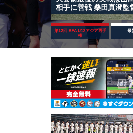
相手に善戦 桑田真澄監
第12回 BFA U12アジア選手
最
権