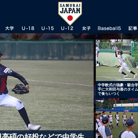
中学軟式の強豪・駿台
手に大和田与喜のタイ
で食らいつく
田亮碩の好投などで中学生