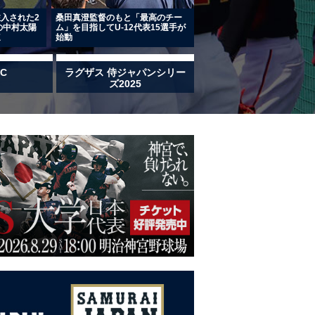
侍ジャパンU-
入された2
桑田真澄監督のもと「最高のチー
の中村太陽
ム」を目指してU-12代表15選手が
速
始動
BC
ラグザス 侍ジャパンシリー
ズ2025