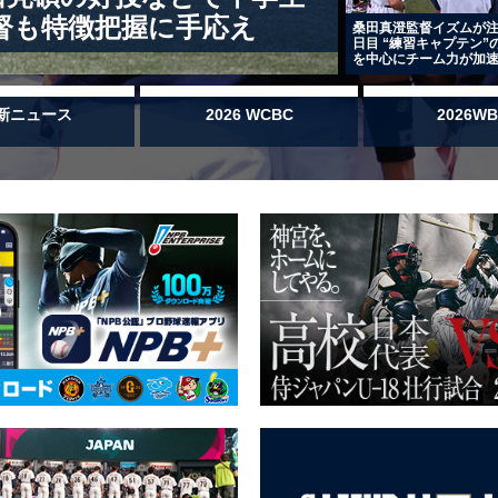
督も特徴把握に手応え
桑田真澄監督イズムが注
日目 “練習キャプテン”
を中心にチーム力が加
新ニュース
2026 WCBC
2026W