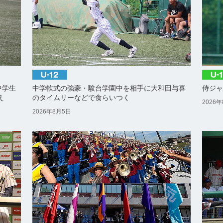
中学生
中学軟式の強豪・駿台学園中を相手に大和田与喜
侍ジャ
え
のタイムリーなどで食らいつく
2026
2026年8月5日