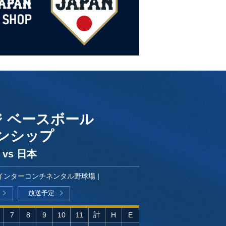
ジ ベースボール
ンシップ
vs 日本
インターコンチネンタル野球場
放送予定
計
7
8
9
10
11
H
E