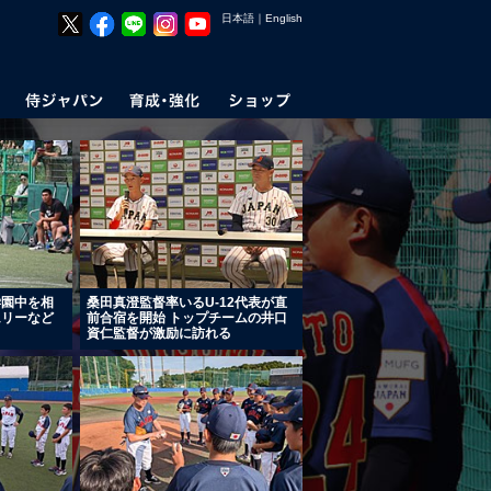
日本語
｜
English
学園中を相
桑田真澄監督率いるU-12代表が直
ムリーなど
前合宿を開始 トップチームの井口
資仁監督が激励に訪れる