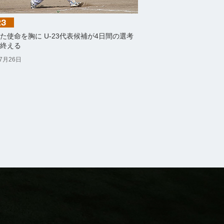
た使命を胸に U-23代表候補が4日間の選考
終える
年7月26日