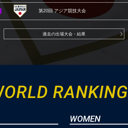
第20回 アジア競技大会
ラグザス presents WBSC
U-15野球ワールド
過去の出場大会・結果
ラグザス presents WBSC
U-23野球ワールド
ラグザス アジアプロ野球チャンピオンシップ
ORLD RANKIN
第3回 WBSC Baseball5 ワールドカップ
WOMEN