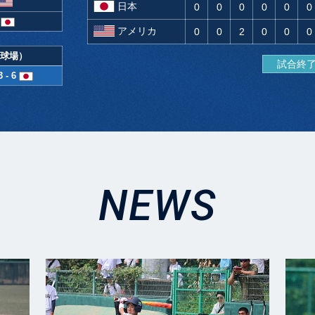
日本
0
0
0
0
0
0
アメリカ
0
0
2
0
0
0
球場）
試合終
3 - 6
NEWS