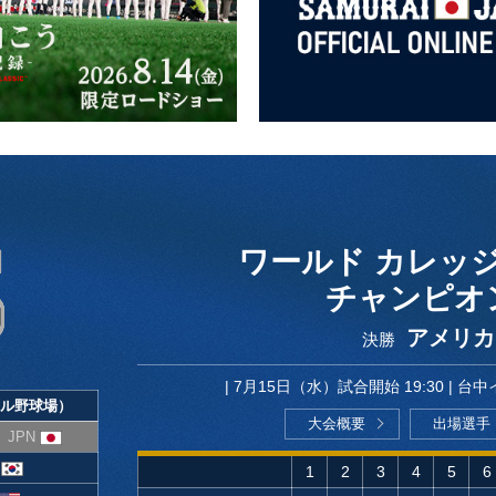
ワールド カレッ
チャンピオ
アメリカ 
決勝
7月15日（水）試合開始 19:30
台中
ル野球場）
大会概要
出場選手
）JPN
1
2
3
4
5
6