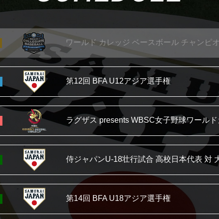
第3回 Baseball5 アジアカップ2026
ワールド カレッジ ベースボール
チャンピ
第12回 BFA U12アジア選手権
ラグザス presents WBSC
女子野球ワールド
侍ジャパンU-18壮行試合
高校日本代表 対 
第14回 BFA U18アジア選手権