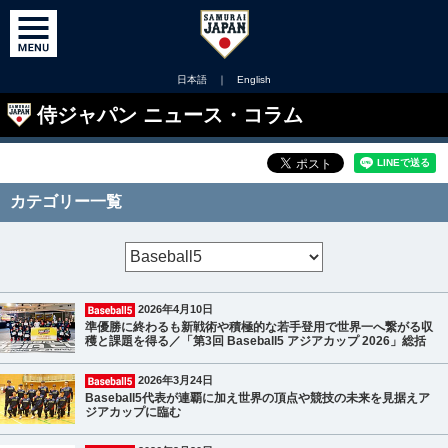
日本語
｜
English
侍ジャパン ニュース・コラム
カテゴリー一覧
2026年4月10日
準優勝に終わるも新戦術や積極的な若手登用で世界一へ繋がる収
穫と課題を得る／「第3回 Baseball5 アジアカップ 2026」総括
2026年3月24日
Baseball5代表が連覇に加え世界の頂点や競技の未来を見据えア
ジアカップに臨む