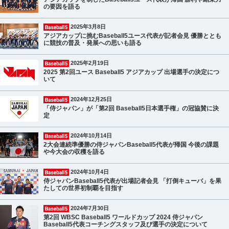
の要因を語る
2025年3月8日
アジアカップに挑むBaseball5ユース代表が記者会見 優勝ととも
に競技の普及・発展への思いも語る
2025年2月19日
2025 第2回ユース Baseball5 アジアカップ 出場選手の決定につ
いて
2024年12月25日
「侍ジャパン」が「第2回 Baseball5日本選手権」の冠協賛に決
定
2024年10月14日
2大会連続準優勝の侍ジャパンBaseball5代表が帰国 今後の課題
や今大会の収穫を語る
2024年10月4日
侍ジャパンBaseball5代表が出場記者会見 「打倒キューバ」を果
たしての世界初制覇を目指す
2024年7月30日
第2回 WBSC Baseball5 ワールドカップ 2024 侍ジャパン
Baseball5代表コーチングスタッフ及び選手の決定について