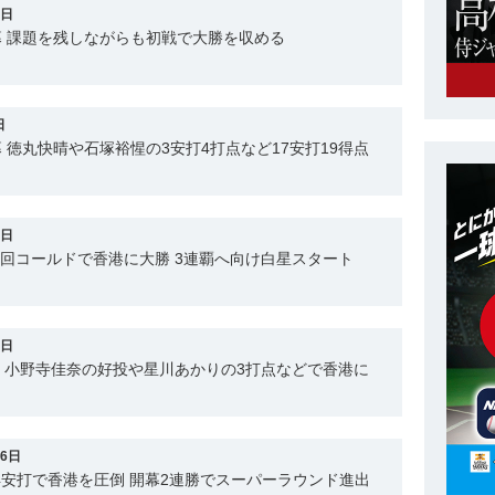
7日
幕 課題を残しながらも初戦で大勝を収める
日
幕 徳丸快晴や石塚裕惺の3安打4打点など17安打19得点
0日
4回コールドで香港に大勝 3連覇へ向け白星スタート
1日
、小野寺佳奈の好投や星川あかりの3打点などで香港に
16日
4安打で香港を圧倒 開幕2連勝でスーパーラウンド進出