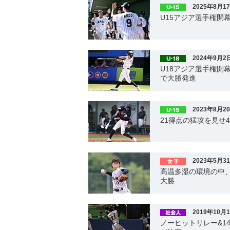
2025年8月1
U15アジア選手権開
2024年9月2
U18アジア選手権開
で大勝発進
2023年8月2
21得点の猛攻を見せ
2023年5月3
高温多湿の環境の中
大勝
2019年10月
ノーヒットリレー&1