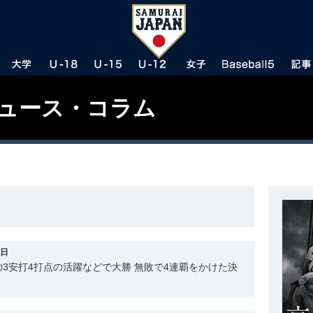
ニュース・コラム
1日
3安打4打点の活躍などで大勝 無敗で4連覇をかけた決