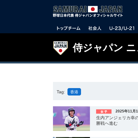
侍ジャパン 
Tag:
香港
2025年11月
生内アンジェリカ幸の
勝戦へ進む