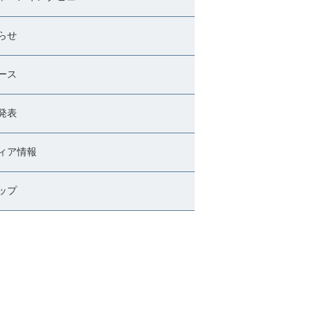
らせ
ース
発表
ィア情報
ップ