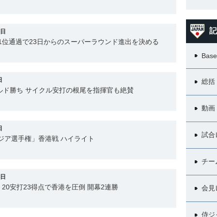
記
1日
 1位通過で23日からのスーパーラウンド進出を決める
Base
日
総括
ルド勝ち サイクル安打の根尾を指揮官も絶賛
動画
日
試合
18アジア選手権」香港戦 ハイライト
チー
4日
20安打23得点で香港を圧倒 開幕2連勝
会見
侍ジ