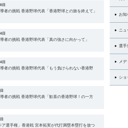
30日
指導者の挑戦 香港野球代表「香港野球との旅を終えて」
お知
ニュ
24日
指導者の挑戦 香港野球代表「真の強さに向かって」
選手
メデ
14日
指導者の挑戦 香港野球代表「もう負けられない香港野
ショ
8日
指導者の挑戦 香港野球代表「歓喜の香港野球！の一方
1日
15アジア選手権」香港戦 宮本拓実が代打満塁本塁打を放つ