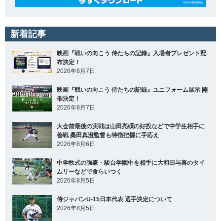
新着記事
映画『戦いの向こう 侍たちの記録』入場者プレゼント配
布決定！
2026年8月7日
映画『戦いの向こう 侍たちの記録』ユニフォーム展示 開
催決定！
2026年8月7日
大会前最後の実戦は山田亮碩の好投などで中学生相手に
善戦 桑田真澄監督も特徴把握に手応え
2026年8月6日
中学軟式の強豪・駿台学園中を相手に大和田与喜のタイ
ムリーなどで食らいつく
2026年8月5日
侍ジャパンU-15日本代表 選手決定について
2026年8月5日