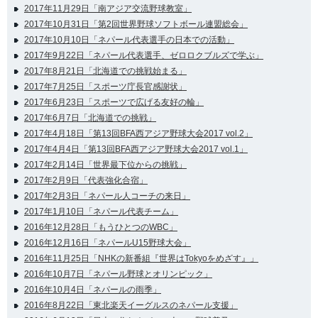
2017年11月29日「南アジア交流野球教室」
2017年10月31日「第2回世界野球ソフトボール連盟総会」
2017年10月10日「ネパール代表選手の日本での活動」
2017年9月22日「ネパール代表選手、ゼロロクブルズで学ぶ」
2017年8月21日「北海道での挑戦始まる」
2017年7月25日「スポーツ庁長官感謝状」
2017年6月23日「スポーツで広げる友好の輪」
2017年6月7日「北海道での挑戦」
2017年4月18日「第13回BFA西アジア野球大会2017 vol.2」
2017年4月4日「第13回BFA西アジア野球大会2017 vol.1」
2017年2月14日「世界最下位からの挑戦」
2017年2月9日「代表強化合宿」
2017年2月3日「ネパール人コーチの来日」
2017年1月10日「ネパール代表チーム」
2016年12月28日「もうひとつのWBC」
2016年12月16日「ネパールU15野球大会」
2016年11月25日「NHKの新番組『世界はTokyoをめざす』」
2016年10月7日「ネパール野球とオリンピック」
2016年10月4日「ネパールの雨季」
2016年8月22日「東北楽天イーグルスのネパール支援」