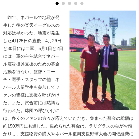
昨年、ネパールで地震が発
生した後の楽天イーグルスの
対応は早かった。地震が発生
した4月25日の直後、4月29日
と30日には二軍、5月1日と2日
には一軍の主催試合でネパー
ル震災復興支援のための募金
活動を行ない、監督・コー
チ・選手・スタッフの他、ネ
パール人留学生も参加してフ
ァンの皆様に支援を呼びかけ
た。また、試合前には黙祷も
行われた。球団の呼びかけに
は、多くのファンの方々が応えていただき、集まった募金の総額は
約150万円にも達した。集められた募金は、ラリグラスの会がお預
かりし、支援物資の購入やネパール復興支援野球大会の開催経費に