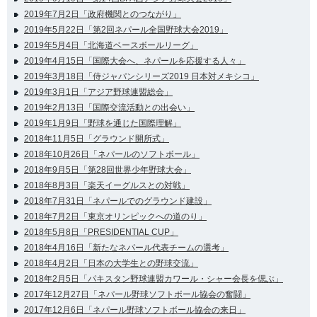
2019年7月2日「政府機関とのつながり」
2019年5月22日「第2回ネパール全国野球大会2019」
2019年5月4日「北海道ベースボールリーグ」
2019年4月15日「国際大会へ、ネパールを応援する人々」
2019年3月18日「侍ジャパンシリーズ2019 日本対メキシコ」
2019年3月1日「アジア野球連盟総会」
2019年2月13日「国際交流活動との出会い」
2019年1月9日「野球を通じた国際理解」
2018年11月5日「グラウンド開所式」
2018年10月26日「ネパールのソフトボール」
2018年9月5日「第28回世界少年野球大会」
2018年8月3日「楽天イーグルスとの対戦」
2018年7月31日「ネパールでのグラウンド建設」
2018年7月2日「東京オリンピックへの道のり」
2018年5月8日「PRESIDENTIAL CUP」
2018年4月16日「新たなネパール代表チームの選考」
2018年4月2日「日本の大学生との野球交流」
2018年2月5日「パキスタン野球連盟カワール・シャー会長を偲ぶ」
2017年12月27日「ネパール野球ソフトボール協会の奮闘」
2017年12月6日「ネパール野球ソフトボール協会の来日」