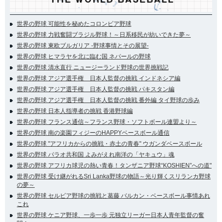
世界の野球 可能性を秘めたコロンビア野球
世界の野球 力戦奮闘ブラジル野球！～日系移民が紡いできた夢～
世界の野球 東欧ブルガリア -野球事情とその展望-
世界の野球 ヒマラヤを北に臨む国 ネパールの野球
世界の野球 清水直行 ニュージーランド野球の世界挑戦記
世界の野球 アジア選手権 日本人監督の挑戦 インドネシア編
世界の野球 アジア選手権 日本人監督の挑戦 パキスタン編
世界の野球 アジア選手権 日本人監督の挑戦 番外編 タイ野球の歩み
世界の野球 日本人指導者の挑戦 香港野球編
世界の野球 フランス通信～フランス野球・ソフトボール連盟より～
世界の野球 南の楽園フィジーのHAPPYベースボール通信
世界の野球 "アフリカからの挑戦・赤土の青春" ウガンダベースボール
世界の野球 パラオ共和国 よみがえれ南洋の「ヤキュウ」魂
世界の野球 アフリカ球児の熱い青春！タンザニア野球“KOSHIEN”への道"
世界の野球 受け継がれるSri Lanka野球の物語～光り輝くスリランカ野球
の夢～
世界の野球 セルビア野球の挑戦と葛藤 バルカン・ベースボール事情あれ
これ
世界の野球 ケニア野球、一歩一歩 元独立リーガー日本人青年監督の奮