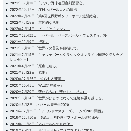
2022年12月28日「アジア野球連盟審判講習会」
2022年10月7日「在日ネパール人との連携」
2022年7月20日「第4回世界野球ソフトボール連盟総会」
2022年4月15日「主体的な活動」
2022年2月14日「ピンチはチャンス」
2021年12月22日「ネパール・ベースボール・フェスティバル」
2021年11月9日「行動」
2021年8月30日「世界への普及を目指して」
2021年7月15日「キャッチボールクラシックオンライン国際交流大会プ
レ大会2021」
2021年4月26日「原点に戻る」
2021年3月22日「協働」
2020年12月25日「迫られる変革」
2020年10月1日「WEB野球教室」
2020年7月20日「変わるもの、変わらないもの」
2020年5月14日「世界がひとつになって逆境を乗り越える」
2020年3月2日「ネパール観光年2020」
2019年12月25日「ワールドマスターズゲームズ2021関西」
2019年12月10日「第3回世界野球ソフトボール連盟総会」
2019年11月8日「ネパールへの直行便」
2019年9月19日「第14回BFA西アジア野球大会2019」