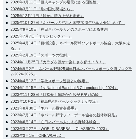
2026年3月11日「巨人キャンプの足元にある国際性」
2026年3月11日「別の国の現場から」
2025年12月11日「静かに積み上がる未来」
2025年10月27日「ネパールの混乱と国交70周年記念大会について」
2025年9月10日「在日ネパール人とのスポーツによる共創」
2025年7月7日「オリンピックデー」
2025年4月14日「目標設定。ネパール野球ソフトボール協会、大阪を走
る。」
2025年2月19日「スポーツの役割」
2024年11月25日「カラダを動かす楽しさを伝えよう！」
2024年9月2日「ネパール野球25周年日本ネパールスポーツ交流プログラ
ム2024-2025」
2024年4月12日「学校スポーツ連盟との協定」
2024年1月15日「1st National Baseball5 Championship 2024」
2023年11月28日「目指せ！体験から広がる笑顔の輪」
2023年10月2日「福島県×ネパール シャクナゲ交流」
2023年8月30日「ネパール最古参選手」
2023年7月14日「ネパール野球ソフトボール協会の新体制発足」
2023年6月14日「在日ネパール人による野球体験会」
2023年3月27日「WORLD BASEBALL CLASSIC™ 2023」
2023年3月1日「ONE WORLD」