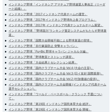
インドネシア野球「インドネシア アマチュア野球連盟人事改正（リーダ
ーと組織）」
インドネシア野球「2017インドネシア代表チームの運営」
インドネシア野球「2017年インドネシア野球向上各プログラム」
インドネシア野球「2017年 インドネシア代表ナショナルチーム展望」
インドネシア野球「“野球国力”ランキング査定システムがもたらす野球衰
退」
インドネシア野球「国際大会開催不能による野球衰退の実情」
インドネシア野球「非行麻薬防止 突撃キャラバン」
インドネシア野球「Fu×Bic 野球キャラバン ジャカルタ編」
インドネシア野球「野球教室とストレッチ講習」
インドネシア野球「大会結果とセレクション結果」
インドネシア野球「国内クラブチーム大会 Vol.4 (大会の主旨)」
インドネシア野球「国内クラブチーム大会 Vol.3 (日イ友好 国際親善)」
インドネシア野球「国内クラブチーム大会 Vol.2 (付加価値の提供)」
インドネシア野球「国内クラブチーム大会開催 (インドネシア代表チーム
選手セレクション)」
インドネシア野球「ワールド・ベースボール・クラシック 予選につい
て」
インドネシア野球「第19回 インドネシア国民体育大会 総評」
インドネシア野球「第19回 インドネシア国民体育大会 開催」