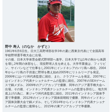
野中 寿人（のなか かずと）
1961年6月6日生。日大三高野球部在学3年の夏に西東京代表にて全国高等
学校野球選手権大会に出場。
その後、日本大学体育会硬式野球部へ進学。日本大学では1年の秋から体調
を壊し2年間の休部をし、現役野球人生を終える。大学卒業後は、フィリピ
ン、サイパンなどで仕事をし2001年にインドネシアのバリ島へ移住。2004
年からバリ島の子供達に野球を教え始め2005年にリトルリーグを発足。
2006年にはバリ州代表監督に就任、また、クラブチームを発足。2007年に
はインドネシア代表ナショナルチームの監督に就任。2007年のSEAゲーム
スで銅メダル、2009年のアジアカップで優勝、同年のアジア選手権大会へ
出場。その後、インドネシア代表ナショナルチームの監督を辞任し、地方州
底上げの為に、東ジャワ州代表監督に就任。2011年のインドネシア国体予
選で準優勝、2012年のインドネシア国体前哨戦で優勝、同年のインドネシ
ア国体決勝大会で銅メダル。そして2014年からインドネシア代表ナショナ
ルチームの監督に復帰をし、2015年の東アジアカップで準優勝。