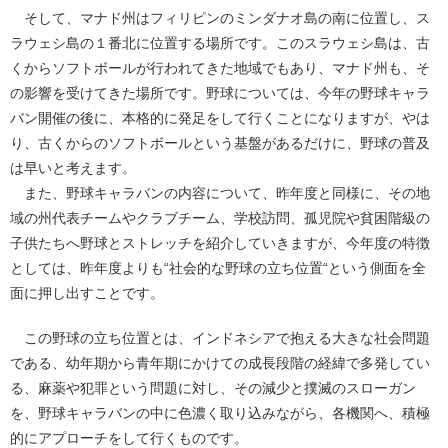
そして、マナド州はフィリピンのミンダナオ島の南に位置し、ス
ラウェシ島の１番北に位置する場所です。このスラウェシ島は、古
くからソフトボールが行われてきた地域でもあり、マナド州も、そ
の影響を受けてきた場所です。野球については、今年の野球キャラ
バン開催の後に、本格的に発足をして行くことになりますが、やは
り、古くからのソフトボールという基盤があるだけに、野球の普及
は早いと考えます。
また、野球キャラバンの内容について、昨年度と同様に、その地
域の州代表チームやクラブチーム、学校訪問、孤児院や貧困階級の
子供たちへ野球とストレッチを紹介していきますが、今年度の特徴
としては、昨年度よりも“社会的な野球の立ち位置“という側面を全
面に押し出すことです。
この野球の立ち位置とは、インドネシアで抱える大きな社会問題
である、幼年期から青年期にかけての成長段階の経緯で多発してい
る、麻薬や犯罪という問題に対し、その減少と撲滅のスローガン
を、野球キャラバンの中に色濃く取り込みながら、各機関へ、積極
的にアプローチをして行くものです。