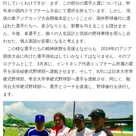
行していくわけですが、まず、この部分の選手人選については、昨
年末の国内クラブチーム大会にて選択を終えています。しかし、現
状の東アジアカップ大会開催未定ということが、国外野球修行に選
ばれた選手たちへ、多少なりとも、影響を与えることも隠せませ
ん。今後、各選手と、個々の人生設計と現状の野球事情を照らし合
わせた、個人面談が必要になると考えます。
この様な選手たちの精神状態を見据えながらも、2018年のアジア
競技大会に向けた選手強化はしていかなくてはなりません。そのプ
ログラムとして、3月末に、インドネシア代表トップチーム所属の選
手を深谷組硬式野球部へ渡航させます。そして、8月には日本大学準
硬式野球部、帝京大学準硬式野球部へ選手を渡航させ、同じく、駿
河台大学硬式野球部へ、選手とコーチを派遣し、野球修行を決行し
ます。