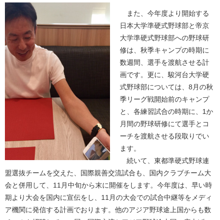
また、今年度より開始する
日本大学準硬式野球部と帝京
大学準硬式野球部への野球研
修は、秋季キャンプの時期に
数週間、選手を渡航させる計
画です。更に、駿河台大学硬
式野球部については、8月の秋
季リーグ戦開始前のキャンプ
と、各練習試合の時期に、1か
月間の野球研修にて選手とコ
ーチを渡航させる段取りでい
ます。
続いて、東都準硬式野球連
盟選抜チームを交えた、国際親善交流試合も、国内クラブチーム大
会と併用して、11月中旬から末に開催をします。今年度は、早い時
期より大会を国内に宣伝をし、11月の大会での試合中継等をメディ
ア機関に発信する計画でおります。他のアジア野球途上国からも数