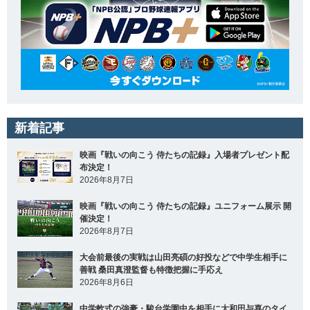
新着記事
映画『戦いの向こう 侍たちの記録』入場者プレゼント配
布決定！
2026年8月7日
映画『戦いの向こう 侍たちの記録』ユニフォーム展示 開
催決定！
2026年8月7日
大会前最後の実戦は山田亮碩の好投などで中学生相手に
善戦 桑田真澄監督も特徴把握に手応え
2026年8月6日
中学軟式の強豪・駿台学園中を相手に大和田与喜のタイ