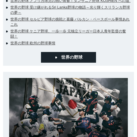
世界の野球 アフリカ球児の熱い青春！タンザニア野球“KOSHIEN”への道"
世界の野球 受け継がれるSri Lanka野球の物語～光り輝くスリランカ野球
の夢～
世界の野球 セルビア野球の挑戦と葛藤 バルカン・ベースボール事情あれ
これ
世界の野球 ケニア野球、一歩一歩 元独立リーガー日本人青年監督の奮
闘！
世界の野球 欧州の野球事情
世界の野球