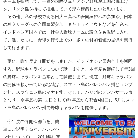
チームを招聘して、一層の国際交流とアジア野球途上国の底上げ
を、リンク性を持って推進していく形を構築したいと思います。
その他、私の母校である日大三高への合同練習への参加や、日本
の独立リーグへの合同練習参加、またトライアウトなどを仕込み、
インドネシア国内では、社会人野球チームの設立をも視野に入れ
て、選手たちに、野球を行う上での、多くの付加価値の提供を実行
して行きます。
更に、昨年度より開始をしました、インドネシア国内全土を巡回
する、野球キャラバンについて話しますと、本年度も継続して年3回
の野球キャラバンを基本として開催します。現在、野球キャラバン
の開催依頼が来ている地域は、スマトラ島のパレンバン州とランプ
ン州、スラウェシ島のマナド州、そして、バリ州のデンパサール市
となり、今年度の第1回目として(昨年度から都合4回目)、5月にスマ
トラ島のパレンバン州で野球キャラバンを開催します。
今年度の各開催都市を、簡
単にご説明すると、パレンバ
ン州については、2011年に東