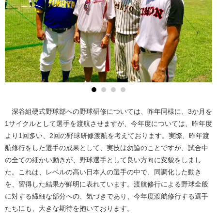
深谷組硬式野球部への野球研修については、昨年同様に、3か月を
1サイクルとして選手を渡航させますが、今年度については、昨年度
より1回多い、2回の野球研修渡航を考えております。実際、昨年渡
航修行をした選手の成果として、実技は勿論のことですが、試合中
の全ての細かい動きが、野球選手として良い方向に変貌をしまし
た。これは、レベルの高い日本人の選手の中で、同調化した動き
を、習得した結果が鮮明に表れています。渡航修行による野球全般
に対する繊細な部分への、気づきであり、今年度渡航修行する選手
たちにも、大きな期待を抱いております。