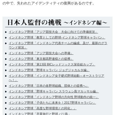
の中で、失われたアイデンティティの復興があるのです。
インドネシア野球「アジア競技大会 大会に向けての準備状況」
インドネシア野球「教育としての野球-インドネシア野球キャラバン」
インドネシア野球「インドネシア代表チームの編成、及び、最新のグラ
ウンド状況」
インドネシア野球「アジア競技大会への準備」
インドネシア野球「東京都高野連様との提携」
インドネシア野球「第13回 BICレッドソックス深谷組カップ」
インドネシア野球「野球キャラバン ジョグジャカルタ編」
インドネシア野球「インドネシア女子硬式野球始動～オーストラリア
へ！」
インドネシア野球「日本の各野球組織、団体との提携へ」
インドネシア野球「野球キャラバン スラウェシ島マカッサル編」
インドネシア野球「インドネシア野球の方向性 野球動作の統一」
インドネシア野球「子供たちに未来を！2017野球キャラバン」
インドネシア野球「高度な野球環境との同化」」
インドネシア野球「卒業旅行と野球 バリ島」