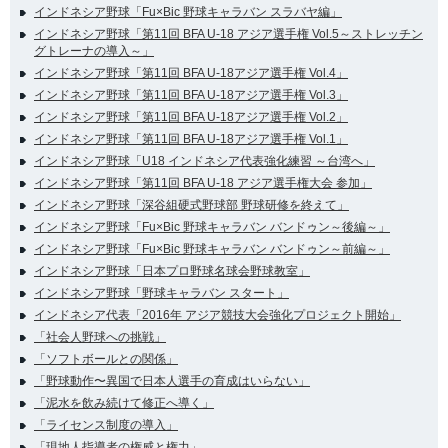
インドネシア野球「Fu×Bic 野球キャラバン スラバヤ編」
インドネシア野球「第11回 BFA U-18 アジア選手権 Vol.5～ストレッチン
グトレーナの導入～」
インドネシア野球「第11回 BFA U-18アジア選手権 Vol.4」
インドネシア野球「第11回 BFA U-18アジア選手権 Vol.3」
インドネシア野球「第11回 BFA U-18アジア選手権 Vol.2」
インドネシア野球「第11回 BFA U-18アジア選手権 Vol.1」
インドネシア野球「U18 インドネシア代表強化練習 ～台湾へ」
インドネシア野球「第11回 BFA U-18 アジア選手権大会 参加」
インドネシア野球「深谷組硬式野球部 野球研修を終えて」
インドネシア野球「Fu×Bic 野球キャラバン バンドゥン～後編～」
インドネシア野球「Fu×Bic 野球キャラバン バンドゥン～前編～」
インドネシア野球「日本プロ野球名球会野球教室」
インドネシア野球「野球キャラバン スタート」
インドネシア代表「2016年 アジア競技大会強化プロジェクト開始」
「社会人野球への挑戦」
「ソフトボールとの関係」
「野球動作〜異国で日本人選手の育成はいらない」
「泥水を飲み続けて修正へ導く」
「ライセンス制度の導入」
「現地人指導者の権威と権力」