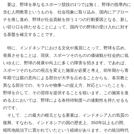
要は、野球を単なるスポーツ競技の1つでは無く、野球の指導内に
含む人間教育というものを、社会現象に取り込み、国内にアプロー
チを推し進め、野球が社会貢献を担う１つの行動要因となる、新し
い切り口を持たせることによって、国内での野球の受け入れに対す
る基盤を確立することです。
特に、インドネシアにおける文化や風習にとって、野球を広め、
発展させることは、現状、スポーツそのものの価値観が社会的に低
いゆえに、野球の発展や向上に多くの障害を招きます。であれば、
スポーツそのものの視点を変えた施策が必要と考え、幼年期から青
年期では親の意向による部分が大半を占めることからも、各宗教と
異なる部分での、モラルや物事への捉え方、対応といったことを、
野球を介して、その習得を提供することを狙います。この施策を進
める上においては、野球による各特待制度への連動性を持たせるも
のです。
そして、この最大の根元となる要素は、インドネシア人の気質の
復興、すなわち、インドネシアの国の歴史上、350年以上もの間、
植民地統治下に置かれていたという経緯があります。その統治時代