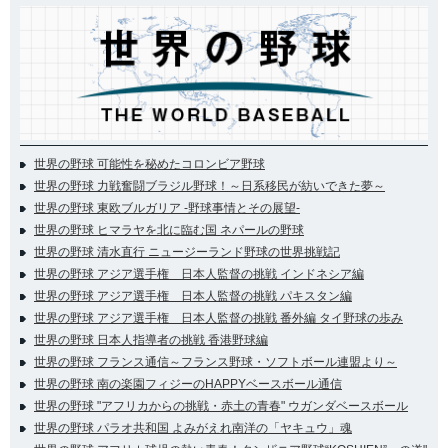
世界の野球 可能性を秘めたコロンビア野球
世界の野球 力戦奮闘ブラジル野球！～日系移民が紡いできた夢～
世界の野球 東欧ブルガリア -野球事情とその展望-
世界の野球 ヒマラヤを北に臨む国 ネパールの野球
世界の野球 清水直行 ニュージーランド野球の世界挑戦記
世界の野球 アジア選手権 日本人監督の挑戦 インドネシア編
世界の野球 アジア選手権 日本人監督の挑戦 パキスタン編
世界の野球 アジア選手権 日本人監督の挑戦 番外編 タイ野球の歩み
世界の野球 日本人指導者の挑戦 香港野球編
世界の野球 フランス通信～フランス野球・ソフトボール連盟より～
世界の野球 南の楽園フィジーのHAPPYベースボール通信
世界の野球 "アフリカからの挑戦・赤土の青春" ウガンダベースボール
世界の野球 パラオ共和国 よみがえれ南洋の「ヤキュウ」魂