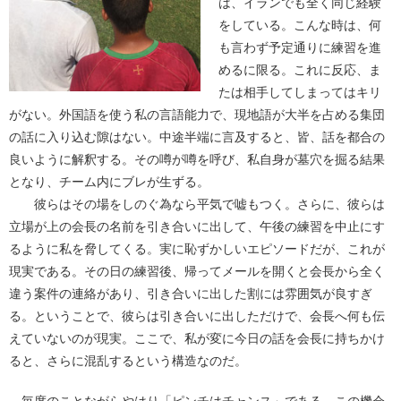
は、イランでも全く同じ経験
をしている。こんな時は、何
も言わず予定通りに練習を進
めるに限る。これに反応、ま
たは相手してしまってはキリ
がない。外国語を使う私の言語能力で、現地語が大半を占める集団
の話に入り込む隙はない。中途半端に言及すると、皆、話を都合の
良いように解釈する。その噂が噂を呼び、私自身が墓穴を掘る結果
となり、チーム内にブレが生ずる。
彼らはその場をしのぐ為なら平気で嘘もつく。さらに、彼らは
立場が上の会長の名前を引き合いに出して、午後の練習を中止にす
るように私を脅してくる。実に恥ずかしいエピソードだが、これが
現実である。その日の練習後、帰ってメールを開くと会長から全く
違う案件の連絡があり、引き合いに出した割には雰囲気が良すぎ
る。ということで、彼らは引き合いに出しただけで、会長へ何も伝
えていないのが現実。ここで、私が変に今日の話を会長に持ちかけ
ると、さらに混乱するという構造なのだ。
毎度のことながらやはり「ピンチはチャンス」である。この機会