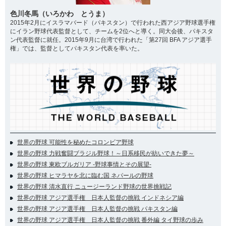
色川冬馬（いろかわ とうま）
2015年2月にイスラマバード（パキスタン）で行われた西アジア野球選手権
にイラン野球代表監督として、チームを2位へと導く。同大会後、パキスタ
ン代表監督に就任。2015年9月に台湾で行われた「第27回 BFA アジア選手
権」では、監督としてパキスタン代表を率いた。
世界の野球 可能性を秘めたコロンビア野球
世界の野球 力戦奮闘ブラジル野球！～日系移民が紡いできた夢～
世界の野球 東欧ブルガリア -野球事情とその展望-
世界の野球 ヒマラヤを北に臨む国 ネパールの野球
世界の野球 清水直行 ニュージーランド野球の世界挑戦記
世界の野球 アジア選手権 日本人監督の挑戦 インドネシア編
世界の野球 アジア選手権 日本人監督の挑戦 パキスタン編
世界の野球 アジア選手権 日本人監督の挑戦 番外編 タイ野球の歩み