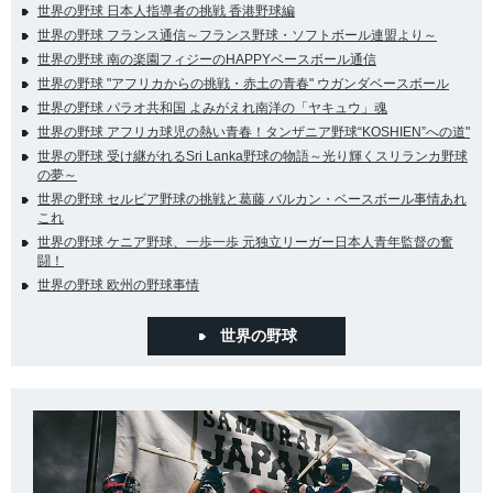
世界の野球 日本人指導者の挑戦 香港野球編
世界の野球 フランス通信～フランス野球・ソフトボール連盟より～
世界の野球 南の楽園フィジーのHAPPYベースボール通信
世界の野球 "アフリカからの挑戦・赤土の青春" ウガンダベースボール
世界の野球 パラオ共和国 よみがえれ南洋の「ヤキュウ」魂
世界の野球 アフリカ球児の熱い青春！タンザニア野球“KOSHIEN”への道"
世界の野球 受け継がれるSri Lanka野球の物語～光り輝くスリランカ野球
の夢～
世界の野球 セルビア野球の挑戦と葛藤 バルカン・ベースボール事情あれ
これ
世界の野球 ケニア野球、一歩一歩 元独立リーガー日本人青年監督の奮
闘！
世界の野球 欧州の野球事情
世界の野球