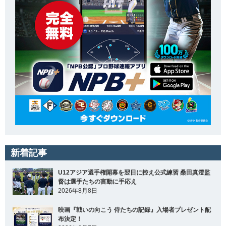
新着記事
U12アジア選手権開幕を翌日に控え公式練習 桑田真澄監
督は選手たちの言動に手応え
2026年8月8日
映画『戦いの向こう 侍たちの記録』入場者プレゼント配
布決定！