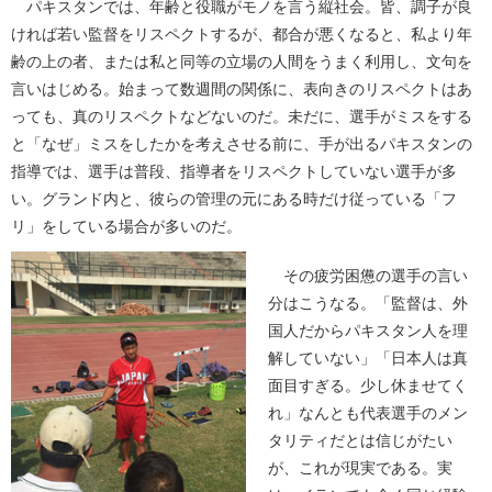
パキスタンでは、年齢と役職がモノを言う縦社会。皆、調子が良
ければ若い監督をリスペクトするが、都合が悪くなると、私より年
齢の上の者、または私と同等の立場の人間をうまく利用し、文句を
言いはじめる。始まって数週間の関係に、表向きのリスペクトはあ
っても、真のリスペクトなどないのだ。未だに、選手がミスをする
と「なぜ」ミスをしたかを考えさせる前に、手が出るパキスタンの
指導では、選手は普段、指導者をリスペクトしていない選手が多
い。グランド内と、彼らの管理の元にある時だけ従っている「フ
リ」をしている場合が多いのだ。
その疲労困憊の選手の言い
分はこうなる。「監督は、外
国人だからパキスタン人を理
解していない」「日本人は真
面目すぎる。少し休ませてく
れ」なんとも代表選手のメン
タリティだとは信じがたい
が、これが現実である。実