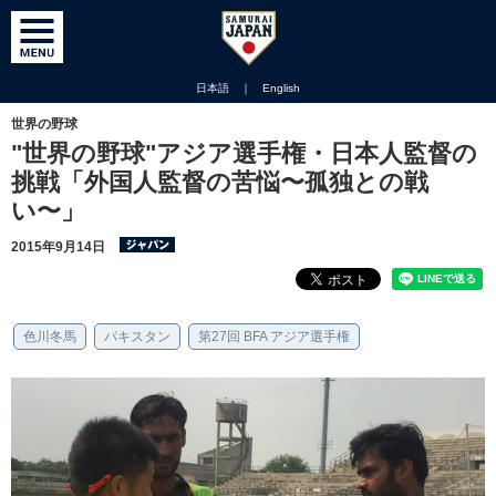
日本語
｜
English
世界の野球
"世界の野球"アジア選手権・日本人監督の
挑戦「外国人監督の苦悩〜孤独との戦
い〜」
2015年9月14日
色川冬馬
パキスタン
第27回 BFA アジア選手権