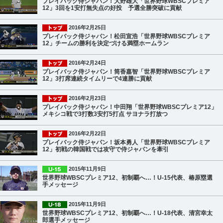
プレイバック侍ジャパン！大野雄大「世界野球WBSCプレミア
12」3回を1安打無失点の好投 予選全勝突破に貢献
2016年2月25日
プレイバック侍ジャパン！松田宣浩「世界野球WBSCプレミア
12」チームの勝利を決定づける満塁ホームラン
2016年2月24日
プレイバック侍ジャパン！筒香嘉智「世界野球WBSCプレミア
12」3打席連続タイムリーで4連勝に貢献
2016年2月23日
プレイバック侍ジャパン！中田翔「世界野球WBSCプレミア12」
メキシコ戦で3打数3安打5打点 サヨナラ打放つ
2016年2月22日
プレイバック侍ジャパン！坂本勇人「世界野球WBSCプレミア
12」初戦の韓国戦では攻守で侍ジャパンを牽引
2015年11月9日
世界野球WBSCプレミア12、初制覇へ…！U-15代表、椿原塁選
手メッセージ
2015年11月9日
世界野球WBSCプレミア12、初制覇へ…！U-18代表、清宮幸太
郎選手メッセージ