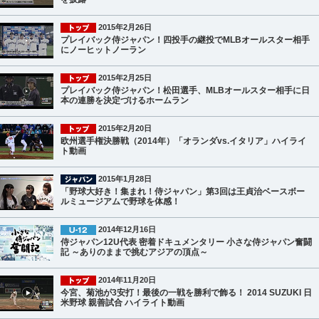
2015年2月26日
プレイバック侍ジャパン！四投手の継投でMLBオールスター相手
にノーヒットノーラン
2015年2月25日
プレイバック侍ジャパン！松田選手、MLBオールスター相手に日
本の連勝を決定づけるホームラン
2015年2月20日
欧州選手権決勝戦（2014年）「オランダvs.イタリア」ハイライ
ト動画
2015年1月28日
「野球大好き！集まれ！侍ジャパン」第3回は王貞治ベースボー
ルミュージアムで野球を体感！
2014年12月16日
侍ジャパン12U代表 密着ドキュメンタリー 小さな侍ジャパン奮闘
記 ～ありのままで挑むアジアの頂点～
2014年11月20日
今宮、菊池が3安打！最後の一戦を勝利で飾る！ 2014 SUZUKI 日
米野球 親善試合 ハイライト動画