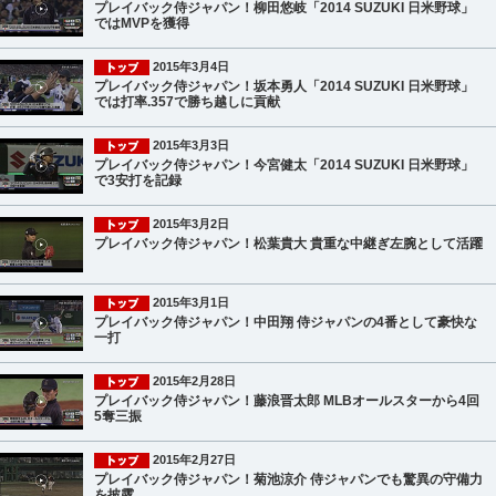
プレイバック侍ジャパン！柳田悠岐「2014 SUZUKI 日米野球」
ではMVPを獲得
2015年3月4日
プレイバック侍ジャパン！坂本勇人「2014 SUZUKI 日米野球」
では打率.357で勝ち越しに貢献
2015年3月3日
プレイバック侍ジャパン！今宮健太「2014 SUZUKI 日米野球」
で3安打を記録
2015年3月2日
プレイバック侍ジャパン！松葉貴大 貴重な中継ぎ左腕として活躍
2015年3月1日
プレイバック侍ジャパン！中田翔 侍ジャパンの4番として豪快な
一打
2015年2月28日
プレイバック侍ジャパン！藤浪晋太郎 MLBオールスターから4回
5奪三振
2015年2月27日
プレイバック侍ジャパン！菊池涼介 侍ジャパンでも驚異の守備力
を披露