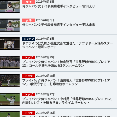
2016年6月3日
侍ジャパン女子代表候補選手インタビュー/吉田えり
2016年6月3日
侍ジャパン女子代表候補選手インタビュー/荒木未来
2016年4月1日
ドアラ＆つば九郎が強化試合で魅せた！ナゴヤドーム場外ステー
ジイベント動画レポート
2016年2月29日
プレイバック侍ジャパン！秋山翔吾「世界野球WBSCプレミア
12」コールド勝ちを決める2ランホームラン
2016年2月28日
プレイバック侍ジャパン！山田哲人「世界野球WBSCプレミア
12」3位死守する二打席連続ホームラン
2016年2月27日
プレイバック侍ジャパン！中村晃「世界野球WBSCプレミア12」
内野5人シフトを破るサヨナラタイムリーヒット
2016年2月26日