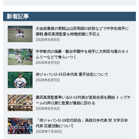
新着記事
大会前最後の実戦は山田亮碩の好投などで中学生相手に
善戦 桑田真澄監督も特徴把握に手応え
2026年8月6日
中学軟式の強豪・駿台学園中を相手に大和田与喜のタイ
ムリーなどで食らいつく
2026年8月5日
侍ジャパンU-15日本代表 選手決定について
2026年8月5日
桑田真澄監督率いるU-12代表が直前合宿を開始 トップチ
ームの井口資仁監督が激励に訪れる
2026年8月4日
「侍ジャパンU-18壮行試合」高校日本代表 対 大学日本
代表 応援活動について
2026年7月30日