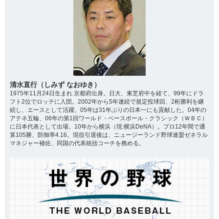
清水直行（しみず なおゆき）
1975年11月24日生まれ 京都府出身。日大、東芝府中を経て、99年にドラ
フト2位でロッテに入団。2002年から5年連続で規定投球回、2桁勝利を継
続し、エースとして活躍。05年は31年ぶりの日本一にも貢献した。04年の
アテネ五輪、06年の第1回ワールド・ベースボール・クラシック（ＷＢＣ）
に日本代表として出場。10年から横浜（現:横浜DeNA）。プロ12年間で通
算105勝、防御率4.16。現役引退後は、ニュージーランド野球連盟ゼネラル
マネジャー補佐、同国の代表統括コーチを務める。