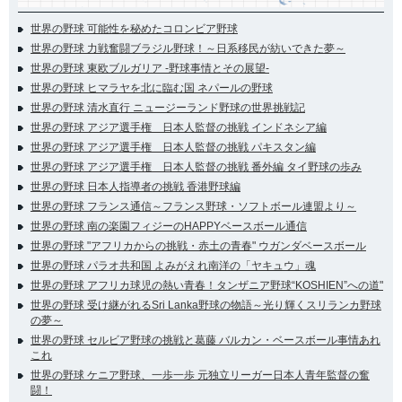
世界の野球 可能性を秘めたコロンビア野球
世界の野球 力戦奮闘ブラジル野球！～日系移民が紡いできた夢～
世界の野球 東欧ブルガリア -野球事情とその展望-
世界の野球 ヒマラヤを北に臨む国 ネパールの野球
世界の野球 清水直行 ニュージーランド野球の世界挑戦記
世界の野球 アジア選手権 日本人監督の挑戦 インドネシア編
世界の野球 アジア選手権 日本人監督の挑戦 パキスタン編
世界の野球 アジア選手権 日本人監督の挑戦 番外編 タイ野球の歩み
世界の野球 日本人指導者の挑戦 香港野球編
世界の野球 フランス通信～フランス野球・ソフトボール連盟より～
世界の野球 南の楽園フィジーのHAPPYベースボール通信
世界の野球 "アフリカからの挑戦・赤土の青春" ウガンダベースボール
世界の野球 パラオ共和国 よみがえれ南洋の「ヤキュウ」魂
世界の野球 アフリカ球児の熱い青春！タンザニア野球“KOSHIEN”への道"
世界の野球 受け継がれるSri Lanka野球の物語～光り輝くスリランカ野球
の夢～
世界の野球 セルビア野球の挑戦と葛藤 バルカン・ベースボール事情あれ
これ
世界の野球 ケニア野球、一歩一歩 元独立リーガー日本人青年監督の奮
闘！