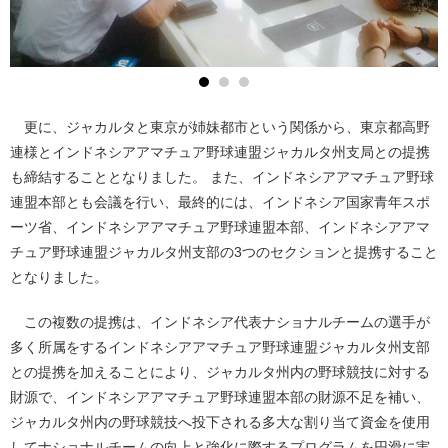
更に、ジャカルタと東京が姉妹都市という関係から、東京都高野
連様とインドネシアアマチュア野球連盟ジャカルタ州支局との提携
も締結することとなりました。 また、インドネシアアマチュア野球
連盟本部とも会議を行い、最終的には、インドネシア国家青年スポ
ーツ省、インドネシアアマチュア野球連盟本部、インドネシアアマ
チュア野球連盟ジャカルタ州支部の3つのセクションと提携すること
となりました。
この複数の提携は、インドネシア代表ナショナルチームの選手が
多く所属をするインドネシアアマチュア野球連盟ジャカルタ州支部
との提携を加えることにより、ジャカルタ州内の野球競技に対する
財源で、インドネシアアマチュア野球連盟本部の財源不足を補い、
ジャカルタ州内の野球競技へ投下される多大な割り当て資金を使用
してナショナルチームの向上と強化に際するプログラムを円滑に実