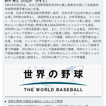
野中 寿人（のなか かずと）
1961年6月6日生。日大三高野球部在学3年の夏に西東京代表にて全国高等
学校野球選手権大会に出場。
その後、日本大学体育会硬式野球部へ進学。日本大学では1年の秋から体調
を壊し2年間の休部をし、現役野球人生を終える。大学卒業後は、フィリピ
ン、サイパンなどで仕事をし2001年にインドネシアのバリ島へ移住。2004
年からバリ島の子供達に野球を教え始め2005年にリトルリーグを発足。
2006年にはバリ州代表監督に就任、また、クラブチームを発足。2007年に
はインドネシア代表ナショナルチームの監督に就任。2007年のSEAゲーム
スで銅メダル、2009年のアジアカップで優勝、同年のアジア選手権大会へ
出場。その後、インドネシア代表ナショナルチームの監督を辞任し、地方州
底上げの為に、東ジャワ州代表監督に就任。2011年のインドネシア国体予
選で準優勝、2012年のインドネシア国体前哨戦で優勝、同年のインドネシ
ア国体決勝大会で銅メダル。そして2014年からインドネシア代表ナショナ
ルチームの監督に復帰をし、2015年の東アジアカップで準優勝。
世界の野球 可能性を秘めたコロンビア野球