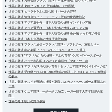
世界の野球 力戦奮闘ブラジル野球！～日系移民が紡いできた夢～
世界の野球 東欧ブルガリア -野球事情とその展望-
世界の野球 ヒマラヤを北に臨む国 ネパールの野球
世界の野球 清水直行 ニュージーランド野球の世界挑戦記
世界の野球 アジア選手権 日本人監督の挑戦 インドネシア編
世界の野球 アジア選手権 日本人監督の挑戦 パキスタン編
世界の野球 アジア選手権 日本人監督の挑戦 番外編 タイ野球の歩み
世界の野球 日本人指導者の挑戦 香港野球編
世界の野球 フランス通信～フランス野球・ソフトボール連盟より～
世界の野球 南の楽園フィジーのHAPPYベースボール通信
世界の野球 "アフリカからの挑戦・赤土の青春" ウガンダベースボール
世界の野球 パラオ共和国 よみがえれ南洋の「ヤキュウ」魂
世界の野球 アフリカ球児の熱い青春！タンザニア野球“KOSHIEN”への道"
世界の野球 受け継がれるSri Lanka野球の物語～光り輝くスリランカ野球
の夢～
世界の野球 セルビア野球の挑戦と葛藤 バルカン・ベースボール事情あれ
これ
世界の野球 ケニア野球、一歩一歩 元独立リーガー日本人青年監督の奮
闘！
世界の野球 欧州の野球事情