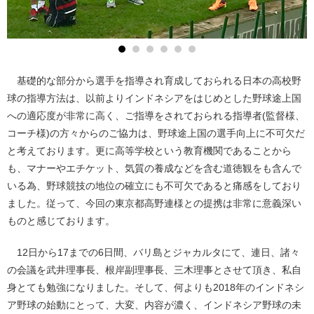
基礎的な部分から選手を指導され育成しておられる日本の高校野
球の指導方法は、以前よりインドネシアをはじめとした野球途上国
への適応度が非常に高く、ご指導をされておられる指導者(監督様、
コーチ様)の方々からのご協力は、野球途上国の選手向上に不可欠だ
と考えております。更に高等学校という教育機関であることから
も、マナーやエチケット、気質の養成などを含む道徳観をも含んで
いる為、野球競技の地位の確立にも不可欠であると痛感をしており
ました。従って、今回の東京都高野連様との提携は非常に意義深い
ものと感じております。
12日から17までの6日間、バリ島とジャカルタにて、連日、諸々
の会議を武井理事長、根岸副理事長、三木理事とさせて頂き、私自
身とても勉強になりました。そして、何よりも2018年のインドネシ
ア野球の始動にとって、大変、内容が濃く、インドネシア野球の未