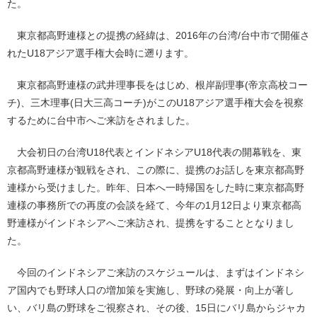
た。
東京都高野連様との提携の経緯は、2016年の台湾/台中市で開催さ
れたU18アジア選手権大会時に遡ります。
東京都高野連様の武井理事長をはじめ、根岸副理事(帝京高校コー
チ)、三木理事(日大三高コーチ)がこのU18アジア選手権大会を視察
するために台中市へご来訪をされました。
大会初日の台湾U18代表とインドネシアU18代表の開幕戦を、東
京都高野連様が観戦をされ、この際に、提携のお話しを東京都高野
連様から受けました。昨年、日本へ一時帰国をした時に東京都高野
連様の事務所での再度の会談を経て、今年の1月12日より東京都高
野連様がインドネシアへご来訪され、提携をすることとなりまし
た。
今回のインドネシアご来訪のスケジュールは、まずはインドネシ
ア国内でも野球人口の増加策を実施し、野球の発展・向上が著し
い、バリ島の野球をご視察され、その後、15日にバリ島からジャカ