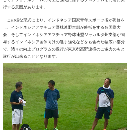
行する意図があります。
この様な形式により、インドネシア国家青年スポーツ省が監修を
し、インドネシアアマチュア野球連盟本部が統括をする各国際大
会、そしてインドネシアアマチュア野球連盟ジャカルタ州支部が関
与するインドネシア国体向けの選手強化などをも含めた幅広い部分
で、諸々の向上プログラムの遂行が東京都高野連様のご協力のもと
遂行が出来ることとなります。