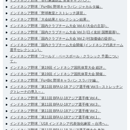
インドネシア野球「非行麻薬防止 突撃キャラバン」
インドネシア野球「Fu×Bic 野球キャラバン ジャカルタ編」
インドネシア野球「野球教室とストレッチ講習」
インドネシア野球「大会結果とセレクション結果」
インドネシア野球「国内クラブチーム大会 Vol.4 (大会の主旨)」
インドネシア野球「国内クラブチーム大会 Vol.3 (日イ友好 国際親善)」
インドネシア野球「国内クラブチーム大会 Vol.2 (付加価値の提供)」
インドネシア野球「国内クラブチーム大会開催 (インドネシア代表チーム
選手セレクション)」
インドネシア野球「ワールド・ベースボール・クラシック 予選につい
て」
インドネシア野球「第19回 インドネシア国民体育大会 総評」
インドネシア野球「第19回 インドネシア国民体育大会 開催」
インドネシア野球「Fu×Bic 野球キャラバン スラバヤ編」
インドネシア野球「第11回 BFA U-18 アジア選手権 Vol.5～ストレッチン
グトレーナの導入～」
インドネシア野球「第11回 BFA U-18アジア選手権 Vol.4」
インドネシア野球「第11回 BFA U-18アジア選手権 Vol.3」
インドネシア野球「第11回 BFA U-18アジア選手権 Vol.2」
インドネシア野球「第11回 BFA U-18アジア選手権 Vol.1」
インドネシア野球「U18 インドネシア代表強化練習 ～台湾へ」
インドネシア野球「第11回 BFA U-18 アジア選手権大会 参加」