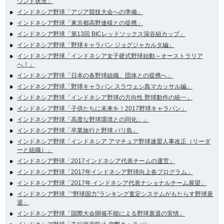
ウンド状況」
インドネシア野球「アジア競技大会への準備」
インドネシア野球「東京都高野連様との提携」
インドネシア野球「第13回 BICレッドソックス深谷組カップ」
インドネシア野球「野球キャラバン ジョグジャカルタ編」
インドネシア野球「インドネシア女子硬式野球始動～オーストラリア
へ！」
インドネシア野球「日本の各野球組織、団体との提携へ」
インドネシア野球「野球キャラバン スラウェシ島マカッサル編」
インドネシア野球「インドネシア野球の方向性 野球動作の統一」
インドネシア野球「子供たちに未来を！2017野球キャラバン」
インドネシア野球「高度な野球環境との同化」」
インドネシア野球「卒業旅行と野球 バリ島」
インドネシア野球「インドネシア アマチュア野球連盟人事改正（リーダ
ーと組織）」
インドネシア野球「2017インドネシア代表チームの運営」
インドネシア野球「2017年インドネシア野球向上各プログラム」
インドネシア野球「2017年 インドネシア代表ナショナルチーム展望」
インドネシア野球「“野球国力”ランキング査定システムがもたらす野球衰
退」
インドネシア野球「国際大会開催不能による野球衰退の実情」