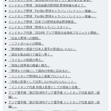
インドネシア野球「深谷組硬式野球部 野球研修を終えて」
インドネシア野球「Fu×Bic 野球キャラバン バンドゥン～後編～」
インドネシア野球「Fu×Bic 野球キャラバン バンドゥン～前編～」
インドネシア野球「日本プロ野球名球会野球教室」
インドネシア野球「野球キャラバン スタート」
インドネシア代表「2016年 アジア競技大会強化プロジェクト開始」
「社会人野球への挑戦」
「ソフトボールとの関係」
「野球動作〜異国で日本人選手の育成はいらない」
「泥水を飲み続けて修正へ導く」
「ライセンス制度の導入」
「現地人指導者の権威と権力」
「野球をどの様にして国内の学校に広めるか」
「インドネシア野球向上と発展プロジェクト」
「外国人監督として注意しなければならないこと」
「インドネシア代表 外国人監督としての宿命と任務」
アジア選手権「第27回 BFAアジア選手権 インドネシア代表 総評（後
編）」
アジア選手権「第27回 BFAアジア選手権 インドネシア代表 総評（前
編）」