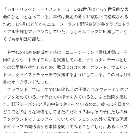
「カル・リプケントーナメント」は、U-12世代にとって世界的な大
会のひとつとなっている。年代は規定の通り12歳以下で構成される
ため、1か月ほど前からニュージーランド野球連盟が各クラブにトラ
イアル実施をアナウンスしていた。もちろんクラブに所属していな
くても参加は可能だ。
各世代の代表を結成する時に、ニュージーランド野球連盟は、今
回のような「トライアル」を実施している。ナショナルチームとし
ての公平性を持たせるため、数日に分けてオークランド、ウェリン
トン、クライストチャーチで実施するようにしている。この日は1回
目のオークランドだった。
グラウンド上では、すでに50名以上の子供たちがウォーミングア
ップを始めている。子供たちの様子をみていると、ふと疑問を感じ
た。野球シーズンは4月の中旬で終わっているのに、彼らは今日まで
どこでどのような準備をしてきたのだろう？私はその子供たちの様
子をグランドでチェックをしていたが、フェンスの外で見守る保護
者やクラブの関係者から事情を聞いてみることにした。あるクラブ