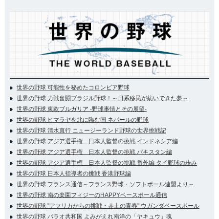
世界の野球 可能性を秘めたコロンビア野球
世界の野球 力戦奮闘ブラジル野球！～日系移民が紡いできた夢～
世界の野球 東欧ブルガリア -野球事情とその展望-
世界の野球 ヒマラヤを北に臨む国 ネパールの野球
世界の野球 清水直行 ニュージーランド野球の世界挑戦記
世界の野球 アジア選手権 日本人監督の挑戦 インドネシア編
世界の野球 アジア選手権 日本人監督の挑戦 パキスタン編
世界の野球 アジア選手権 日本人監督の挑戦 番外編 タイ野球の歩み
世界の野球 日本人指導者の挑戦 香港野球編
世界の野球 フランス通信～フランス野球・ソフトボール連盟より～
世界の野球 南の楽園フィジーのHAPPYベースボール通信
世界の野球 "アフリカからの挑戦・赤土の青春" ウガンダベースボール
世界の野球 パラオ共和国 よみがえれ南洋の「ヤキュウ」魂