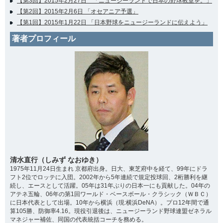
【第3回】2015年2月27日 「ニュージーランドで日本の野球教室を。」
【第2回】2015年2月6日 「オセアニア予選」
【第1回】2015年1月22日 「日本野球をニュージーランドに伝えよう」
著者プロフィール
清水直行（しみず なおゆき）
1975年11月24日生まれ 京都府出身。日大、東芝府中を経て、99年にドラ
フト2位でロッテに入団。2002年から5年連続で規定投球回、2桁勝利を継
続し、エースとして活躍。05年は31年ぶりの日本一にも貢献した。04年の
アテネ五輪、06年の第1回ワールド・ベースボール・クラシック（ＷＢＣ）
に日本代表として出場。10年から横浜（現:横浜DeNA）。プロ12年間で通
算105勝、防御率4.16。現役引退後は、ニュージーランド野球連盟ゼネラル
マネジャー補佐、同国の代表統括コーチを務める。