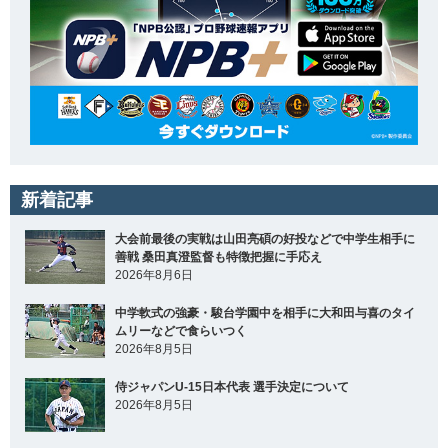
新着記事
大会前最後の実戦は山田亮碩の好投などで中学生相手に
善戦 桑田真澄監督も特徴把握に手応え
2026年8月6日
中学軟式の強豪・駿台学園中を相手に大和田与喜のタイ
ムリーなどで食らいつく
2026年8月5日
侍ジャパンU-15日本代表 選手決定について
2026年8月5日