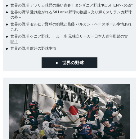
世界の野球 アフリカ球児の熱い青春！タンザニア野球“KOSHIEN”への道"
世界の野球 受け継がれるSri Lanka野球の物語～光り輝くスリランカ野球
の夢～
世界の野球 セルビア野球の挑戦と葛藤 バルカン・ベースボール事情あれ
これ
世界の野球 ケニア野球、一歩一歩 元独立リーガー日本人青年監督の奮
闘！
世界の野球 欧州の野球事情
世界の野球