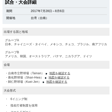
試合・大会詳細
期間
2017年7月28日～8月6日
開催地
台湾（台南）
出場する国と地域
グループA
日本、チャイニーズ・タイペイ、メキシコ、チェコ、ブラジル、南アフリカ
グループB
アメリカ、韓国、オーストラリア、パナマ、ニカラグア、ドイツ
会場
・台南市立野球場（Tainan）
地図を確認する
・善化野球場（Shan-Hwa）
地図を確認する
・歸仁野球場（Kuei-Jen）
地図を確認する
大会形式
・
6イニング制
・
指名打者制度を採用