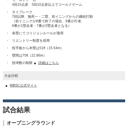
・
コールドゲーム
4回15点差 5回10点差以上でコールドゲーム
・
タイブレーク
7回以降、無死一・二塁、前イニングからの継続打順
（前イニングが8番で終了の場合、9番が打者、
8番が1塁走者・7番が2塁走者となる）
・
各塁にてコリジョンルールが適用
・
リエントリー制度を採用
・
投手板から本塁は51ft（15.54m）
・
塁間は75ft（22.86m）
・
投球数の制限
詳細はこちら
大会日程
WBSC公式サイト
試合結果
オープニングラウンド