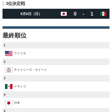
3位決定戦
0
-
1
8月6日（日）
最終順位
1
アメリカ
2
チャイニーズ・タイペイ
3
メキシコ
4
日本
5