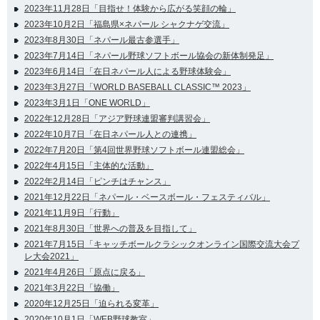
2023年11月28日「目指せ！体験から広がる笑顔の輪」
2023年10月2日「福島県×ネパール シャクナゲ交流」
2023年8月30日「ネパール最古参選手」
2023年7月14日「ネパール野球ソフトボール協会の新体制発足」
2023年6月14日「在日ネパール人による野球体験会」
2023年3月27日「WORLD BASEBALL CLASSIC™ 2023」
2023年3月1日「ONE WORLD」
2022年12月28日「アジア野球連盟審判講習会」
2022年10月7日「在日ネパール人との連携」
2022年7月20日「第4回世界野球ソフトボール連盟総会」
2022年4月15日「主体的な活動」
2022年2月14日「ピンチはチャンス」
2021年12月22日「ネパール・ベースボール・フェスティバル」
2021年11月9日「行動」
2021年8月30日「世界への普及を目指して」
2021年7月15日「キャッチボールクラシックオンライン国際交流大会プ
レ大会2021」
2021年4月26日「原点に戻る」
2021年3月22日「協働」
2020年12月25日「迫られる変革」
2020年10月1日「WEB野球教室」