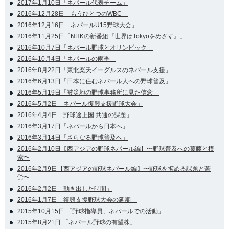
2017年1月10日「ネパール代表チーム」
2016年12月28日「もうひとつのWBC」
2016年12月16日「ネパールU15野球大会」
2016年11月25日「NHKの新番組『世界はTokyoをめざす』」
2016年10月7日「ネパール野球とオリンピック」
2016年10月4日「ネパールの雨季」
2016年8月22日「東北楽天イーグルスのネパール支援」
2016年6月13日「日本に住むネパール人への野球普及」
2016年5月19日「被災地の野球事務所に見た信念」
2016年5月2日「ネパール復興支援野球大会」
2016年4月4日「野球途上国 共通の課題」
2016年3月17日「ネパールから日本へ」
2016年3月14日「さらなる野球普及へ」
2016年2月10日【西アジアの野球ネパール編】〜野球普及への葛藤と模
索〜
2016年2月9日【西アジアの野球ネパール編】〜野球を拡める課題と苦
労〜
2016年2月2日「動き出した時間」
2016年1月7日「復興支援野球大会の延期」
2015年10月15日 「野球指導員、ネパールでの活動」
2015年8月21日 「ネパール野球の有望株」