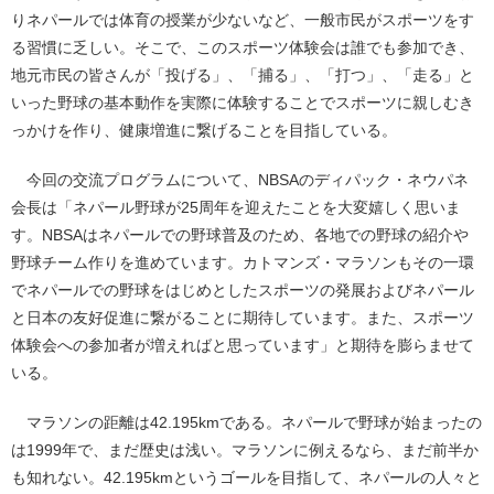
りネパールでは体育の授業が少ないなど、一般市民がスポーツをす
る習慣に乏しい。そこで、このスポーツ体験会は誰でも参加でき、
地元市民の皆さんが「投げる」、「捕る」、「打つ」、「走る」と
いった野球の基本動作を実際に体験することでスポーツに親しむき
っかけを作り、健康増進に繋げることを目指している。
今回の交流プログラムについて、NBSAのディパック・ネウパネ
会長は「ネパール野球が25周年を迎えたことを大変嬉しく思いま
す。NBSAはネパールでの野球普及のため、各地での野球の紹介や
野球チーム作りを進めています。カトマンズ・マラソンもその一環
でネパールでの野球をはじめとしたスポーツの発展およびネパール
と日本の友好促進に繋がることに期待しています。また、スポーツ
体験会への参加者が増えればと思っています」と期待を膨らませて
いる。
マラソンの距離は42.195kmである。ネパールで野球が始まったの
は1999年で、まだ歴史は浅い。マラソンに例えるなら、まだ前半か
も知れない。42.195kmというゴールを目指して、ネパールの人々と