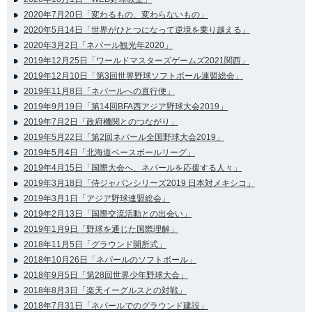
2020年7月20日「変わるもの、変わらないもの」
2020年5月14日「世界がひとつになって逆境を乗り越える」
2020年3月2日「ネパール観光年2020」
2019年12月25日「ワールドマスターズゲームズ2021関西」
2019年12月10日「第3回世界野球ソフトボール連盟総会」
2019年11月8日「ネパールへの直行便」
2019年9月19日「第14回BFA西アジア野球大会2019」
2019年7月2日「政府機関とのつながり」
2019年5月22日「第2回ネパール全国野球大会2019」
2019年5月4日「北海道ベースボールリーグ」
2019年4月15日「国際大会へ、ネパールを応援する人々」
2019年3月18日「侍ジャパンシリーズ2019 日本対メキシコ」
2019年3月1日「アジア野球連盟総会」
2019年2月13日「国際交流活動との出会い」
2019年1月9日「野球を通じた国際理解」
2018年11月5日「グラウンド開所式」
2018年10月26日「ネパールのソフトボール」
2018年9月5日「第28回世界少年野球大会」
2018年8月3日「楽天イーグルスとの対戦」
2018年7月31日「ネパールでのグラウンド建設」