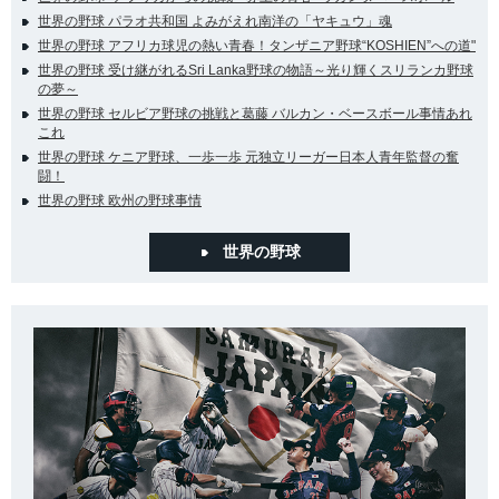
世界の野球 パラオ共和国 よみがえれ南洋の「ヤキュウ」魂
世界の野球 アフリカ球児の熱い青春！タンザニア野球“KOSHIEN”への道"
世界の野球 受け継がれるSri Lanka野球の物語～光り輝くスリランカ野球
の夢～
世界の野球 セルビア野球の挑戦と葛藤 バルカン・ベースボール事情あれ
これ
世界の野球 ケニア野球、一歩一歩 元独立リーガー日本人青年監督の奮
闘！
世界の野球 欧州の野球事情
世界の野球