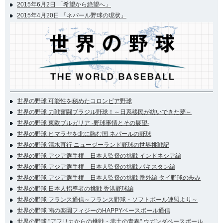
2015年6月2日 「希望から絶望へ」
2015年4月20日 「ネパール野球の現状」
世界の野球 可能性を秘めたコロンビア野球
世界の野球 力戦奮闘ブラジル野球！～日系移民が紡いできた夢～
世界の野球 東欧ブルガリア -野球事情とその展望-
世界の野球 ヒマラヤを北に臨む国 ネパールの野球
世界の野球 清水直行 ニュージーランド野球の世界挑戦記
世界の野球 アジア選手権 日本人監督の挑戦 インドネシア編
世界の野球 アジア選手権 日本人監督の挑戦 パキスタン編
世界の野球 アジア選手権 日本人監督の挑戦 番外編 タイ野球の歩み
世界の野球 日本人指導者の挑戦 香港野球編
世界の野球 フランス通信～フランス野球・ソフトボール連盟より～
世界の野球 南の楽園フィジーのHAPPYベースボール通信
世界の野球 "アフリカからの挑戦・赤土の青春" ウガンダベースボール