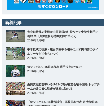
新着記事
大会前最後の実戦は山田亮碩の好投などで中学生相手に
善戦 桑田真澄監督も特徴把握に手応え
2026年8月6日
中学軟式の強豪・駿台学園中を相手に大和田与喜のタイ
ムリーなどで食らいつく
2026年8月5日
侍ジャパンU-15日本代表 選手決定について
2026年8月5日
桑田真澄監督率いるU-12代表が直前合宿を開始 トップチ
ームの井口資仁監督が激励に訪れる
2026年8月4日
「侍ジャパンU-18壮行試合」高校日本代表 対 大学日本