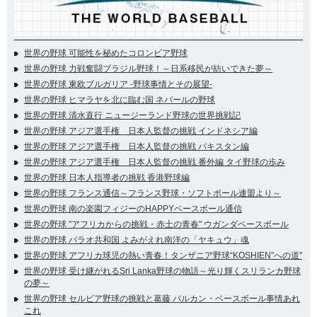
世界の野球 可能性を秘めたコロンビア野球
世界の野球 力戦奮闘ブラジル野球！～日系移民が紡いできた夢～
世界の野球 東欧ブルガリア -野球事情とその展望-
世界の野球 ヒマラヤを北に臨む国 ネパールの野球
世界の野球 清水直行 ニュージーランド野球の世界挑戦記
世界の野球 アジア選手権 日本人監督の挑戦 インドネシア編
世界の野球 アジア選手権 日本人監督の挑戦 パキスタン編
世界の野球 アジア選手権 日本人監督の挑戦 番外編 タイ野球の歩み
世界の野球 日本人指導者の挑戦 香港野球編
世界の野球 フランス通信～フランス野球・ソフトボール連盟より～
世界の野球 南の楽園フィジーのHAPPYベースボール通信
世界の野球 "アフリカからの挑戦・赤土の青春" ウガンダベースボール
世界の野球 パラオ共和国 よみがえれ南洋の「ヤキュウ」魂
世界の野球 アフリカ球児の熱い青春！タンザニア野球“KOSHIEN”への道"
世界の野球 受け継がれるSri Lanka野球の物語～光り輝くスリランカ野球
の夢～
世界の野球 セルビア野球の挑戦と葛藤 バルカン・ベースボール事情あれ
これ