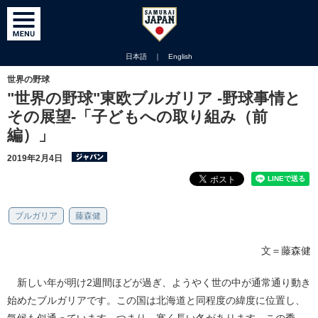
日本語
｜
English
世界の野球
"世界の野球"東欧ブルガリア -野球事情と
その展望-「子どもへの取り組み（前
編）」
2019年2月4日
ブルガリア
藤森健
文＝藤森健
新しい年が明け2週間ほどが過ぎ、ようやく世の中が通常通り動き
始めたブルガリアです。この国は北海道と同程度の緯度に位置し、