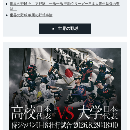
世界の野球 ケニア野球、一歩一歩 元独立リーガー日本人青年監督の奮
闘！
世界の野球 欧州の野球事情
世界の野球