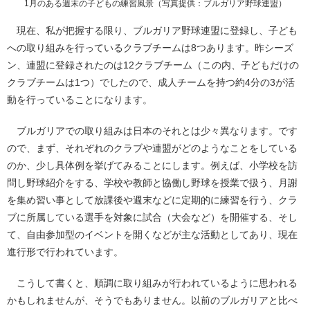
1月のある週末の子どもの練習風景（写真提供：ブルガリア野球連盟）
現在、私が把握する限り、ブルガリア野球連盟に登録し、子ども
への取り組みを行っているクラブチームは8つあります。昨シーズ
ン、連盟に登録されたのは12クラブチーム（この内、子どもだけの
クラブチームは1つ）でしたので、成人チームを持つ約4分の3が活
動を行っていることになります。
ブルガリアでの取り組みは日本のそれとは少々異なります。です
ので、まず、それぞれのクラブや連盟がどのようなことをしている
のか、少し具体例を挙げてみることにします。例えば、小学校を訪
問し野球紹介をする、学校や教師と協働し野球を授業で扱う、月謝
を集め習い事として放課後や週末などに定期的に練習を行う、クラ
ブに所属している選手を対象に試合（大会など）を開催する、そし
て、自由参加型のイベントを開くなどが主な活動としてあり、現在
進行形で行われています。
こうして書くと、順調に取り組みが行われているように思われる
かもしれませんが、そうでもありません。以前のブルガリアと比べ