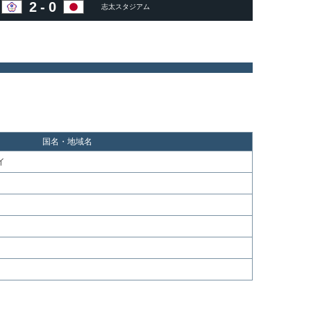
2
-
0
志太スタジアム
国名・地域名
イ