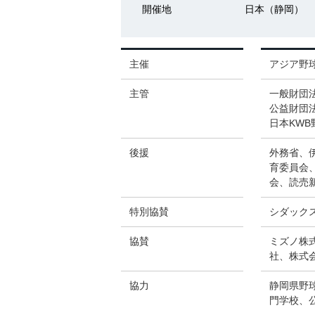
開催地
日本（静岡）
主催
アジア野
主管
一般財団
公益財団法
日本KWB
後援
外務省、
育委員会
会、読売
特別協賛
シダック
協賛
ミズノ株
社、株式会社明
協力
静岡県野
門学校、