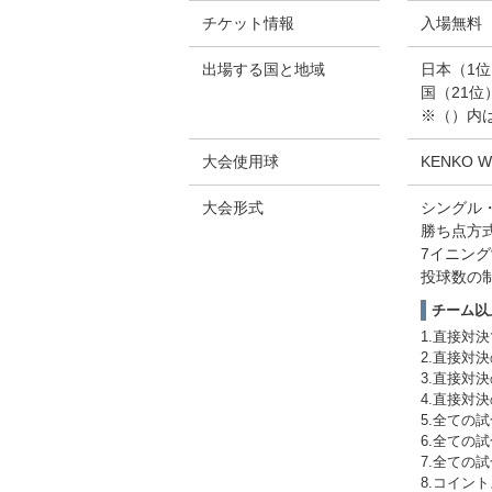
チケット情報
入場無料
出場する国と地域
日本（1
国（21位
※（）内は
大会使用球
KENKO W
大会形式
シングル
勝ち点方
7イニン
投球数の
チーム以
1.直接対
2.直接対
3.直接対
4.直接対
5.全ての
6.全ての
7.全ての
8.コイン