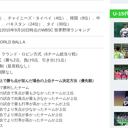
U-1
位）、チャイニーズ・タイペイ（4位）、韓国（8位）、中
）、パキスタン（24位）、タイ（30位）
2015年9月10日時点のWBSC 世界野球ランキング
ORLD BALL A
・ラウンド・ロビン方式（6チーム総当り戦）
式（勝ち2点、負け0点、引き分け1点）
グ制（延長戦なし）
制限なし
上で勝ち点が並んだ場合の上位チーム決定方法（優先順）
決で勝利したチーム
決の試合で失点が最も少なかったチームが上位
決の試合で自責点が最も少なかったチームが上位
決の試合で最も打率が高かったチームが上位
試合でより失点が少なかったチームが上位
試合でより得点が多かったチームが上位
試合でより打率が高かったチームが上位
トス