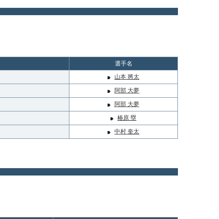
選手名
山本 將太
阿部 大夢
阿部 大夢
椿原 塁
中村 奎太