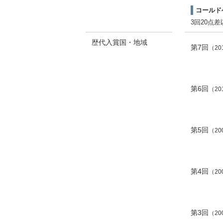
コールド
3回20点
歴代入賞国・地域
第7回
（2
第6回
（2
第5回
（2
第4回
（2
第3回
（2