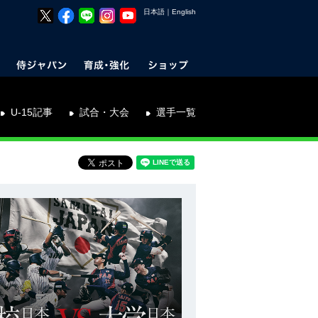
日本語
｜
English
U-15記事
試合・大会
選手一覧