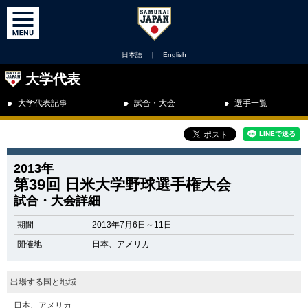
日本語
｜
English
大学代表
大学代表記事
試合・大会
選手一覧
2013年
第39回 日米大学野球選手権大会
試合・大会詳細
期間
2013年7月6日～11日
開催地
日本、アメリカ
出場する国と地域
日本、アメリカ