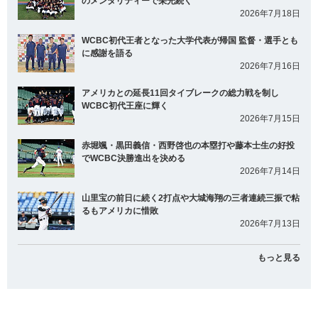
のメンタリティーで栄光続く
2026年7月18日
WCBC初代王者となった大学代表が帰国 監督・選手とも
に感謝を語る
2026年7月16日
アメリカとの延長11回タイブレークの総力戦を制し
WCBC初代王座に輝く
2026年7月15日
赤堀颯・黒田義信・西野啓也の本塁打や藤本士生の好投
でWCBC決勝進出を決める
2026年7月14日
山里宝の前日に続く2打点や大城海翔の三者連続三振で粘
るもアメリカに惜敗
2026年7月13日
もっと見る