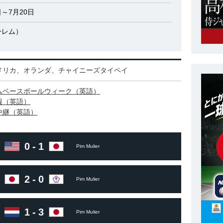
日～7月20日
ーレム）
メリカ、オランダ、チャイニーズタイペイ
ムベースボールウィーク（英語）
報（英語）
中継（英語）
0
-
1
Pim Mulier
2
-
0
Pim Mulier
1
-
3
Pim Mulier