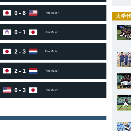
0
-
6
Pim Mulier
大学代
0
-
1
Pim Mulier
2
-
3
Pim Mulier
2
-
1
Pim Mulier
6
-
3
Pim Mulier