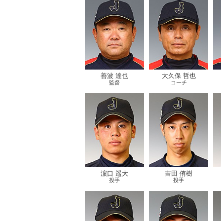
善波 達也
大久保 哲也
監督
コーチ
濵口 遥大
吉田 侑樹
投手
投手