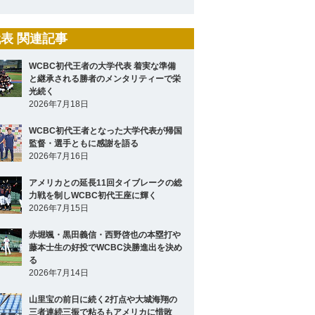
表 関連記事
WCBC初代王者の大学代表 着実な準備
と継承される勝者のメンタリティーで栄
光続く
2026年7月18日
WCBC初代王者となった大学代表が帰国
監督・選手ともに感謝を語る
2026年7月16日
アメリカとの延長11回タイブレークの総
力戦を制しWCBC初代王座に輝く
2026年7月15日
赤堀颯・黒田義信・西野啓也の本塁打や
藤本士生の好投でWCBC決勝進出を決め
る
2026年7月14日
山里宝の前日に続く2打点や大城海翔の
三者連続三振で粘るもアメリカに惜敗