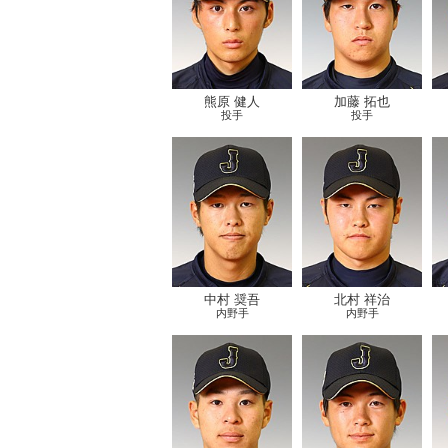
熊原 健人
加藤 拓也
投手
投手
中村 奨吾
北村 祥治
内野手
内野手