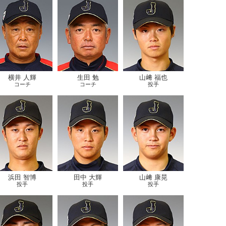
横井 人輝
生田 勉
山﨑 福也
コーチ
コーチ
投手
浜田 智博
田中 大輝
山﨑 康晃
投手
投手
投手