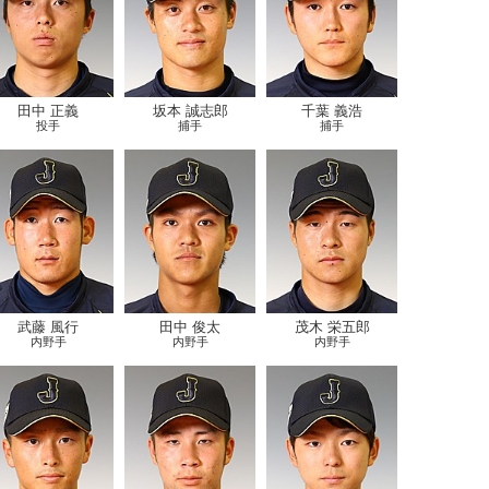
田中 正義
坂本 誠志郎
千葉 義浩
投手
捕手
捕手
武藤 風行
田中 俊太
茂木 栄五郎
内野手
内野手
内野手