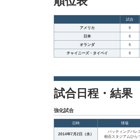
順位表
試合
アメリカ
6
日本
6
オランダ
6
チャイニーズ・タイペイ
6
試合日程・結果
強化試合
日時
球場
バッティングパレ
2014年7月2日（水）
相石スタジアムひら