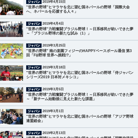
2019年4月15日
"世界の野球"ヒマラヤを北に望む国ネパールの野球「国際大会
へ、ネパールを応援する人々」
2019年4月4日
"世界の野球"力戦奮闘ブラジル野球！～日系移民が紡いできた夢
～「ブラジル野球の新たな試み（1）」
2019年3月25日
"世界の野球" 南の楽園フィジーのHAPPYベースボール通信 第3
回「Fiji野球 世界へ挑戦!?」
2019年3月18日
"世界の野球"ヒマラヤを北に望む国ネパールの野球「侍ジャパン
シリーズ2019 日本対メキシコ」
2019年3月5日
"世界の野球"力戦奮闘ブラジル野球！～日系移民が紡いできた夢
～「新チーム始動後に見えた新たな課題」
2019年3月1日
"世界の野球"ヒマラヤを北に望む国ネパールの野球「アジア野球
連盟総会」
2019年2月13日