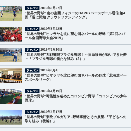
2019年6月27日
"世界の野球" 南の楽園フィジーのHAPPYベースボール通信 第4
回「遂に開始 クラウドファンディング」
2019年5月22日
"世界の野球"ヒマラヤを北に望む国ネパールの野球「第2回ネパ
ール全国野球大会2019」
2019年5月10日
"世界の野球"力戦奮闘ブラジル野球！～日系移民が紡いできた夢
～「ブラジル野球の新たな試み（2）」
2019年5月4日
"世界の野球"ヒマラヤを北に望む国ネパールの野球「北海道ベー
スボールリーグ」
2019年4月19日
"世界の野球"可能性を秘めたコロンビア野球「コロンビアの少年
野球」
2019年4月17日
"世界の野球"東欧ブルガリア -野球事情とその展望-「子どもへの
取り組み（後編）」