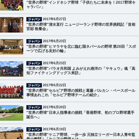
"世界の野球"インドネシア野球「子供たちに未来を！2017野球キ
ャラバン」
2017年6月27日
"世界の野球"清水直行 ニュージーランド野球の世界挑戦記「首相
官邸 晩餐会」
2017年6月23日
"世界の野球"ヒマラヤを北に臨む国ネパールの野球 第28回「スポ
ーツで広げる友好の輪」
2017年6月23日
"世界の野球"パラオ共和国 よみがえれ南洋の「ヤキュウ」魂「高
知ファイティングドッグス来訪」
2017年6月22日
"世界の野球"セルビア野球の挑戦と葛藤 バルカン・ベースボール
事情あれこれ「セルビア野球チームの紹介」
2017年6月20日
"世界の野球"日本人指導者の挑戦「香港野球、初のプロ野球選手
誕生へ」
2017年6月19日
"世界の野球"ケニア野球、一歩一歩 元独立リーガー日本人青年監