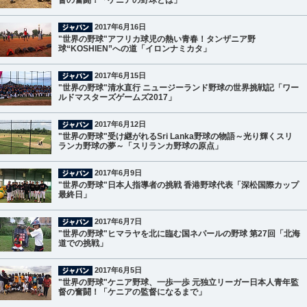
督の奮闘！「ケニアの野球とは」
2017年6月16日
"世界の野球"アフリカ球児の熱い青春！タンザニア野
球“KOSHIEN”への道「イロンナミカタ」
2017年6月15日
"世界の野球"清水直行 ニュージーランド野球の世界挑戦記「ワー
ルドマスターズゲームズ2017」
2017年6月12日
"世界の野球"受け継がれるSri Lanka野球の物語～光り輝くスリ
ランカ野球の夢～「スリランカ野球の原点」
2017年6月9日
"世界の野球"日本人指導者の挑戦 香港野球代表「深松国際カップ
最終日」
2017年6月7日
"世界の野球"ヒマラヤを北に臨む国ネパールの野球 第27回「北海
道での挑戦」
2017年6月5日
"世界の野球"ケニア野球、一歩一歩 元独立リーガー日本人青年監
督の奮闘！「ケニアの監督になるまで」