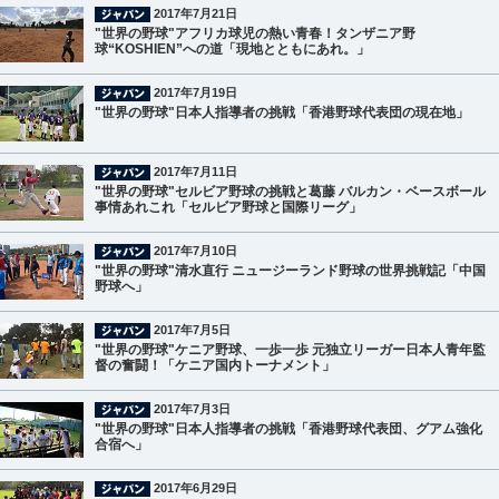
2017年7月21日
"世界の野球"アフリカ球児の熱い青春！タンザニア野
球“KOSHIEN”への道「現地とともにあれ。」
2017年7月19日
"世界の野球"日本人指導者の挑戦「香港野球代表団の現在地」
2017年7月11日
"世界の野球"セルビア野球の挑戦と葛藤 バルカン・ベースボール
事情あれこれ「セルビア野球と国際リーグ」
2017年7月10日
"世界の野球"清水直行 ニュージーランド野球の世界挑戦記「中国
野球へ」
2017年7月5日
"世界の野球"ケニア野球、一歩一歩 元独立リーガー日本人青年監
督の奮闘！「ケニア国内トーナメント」
2017年7月3日
"世界の野球"日本人指導者の挑戦「香港野球代表団、グアム強化
合宿へ」
2017年6月29日