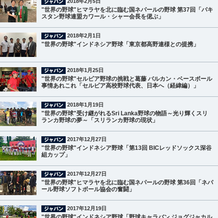
2018年2月5日
"世界の野球"ヒマラヤを北に臨む国ネパールの野球 第37回「パキ
スタン野球連盟カワール・シャー会長を偲ぶ」
2018年2月1日
"世界の野球"インドネシア野球「東京都高野連様との提携」
2018年1月25日
"世界の野球"セルビア野球の挑戦と葛藤 バルカン・ベースボール
事情あれこれ「セルビア高校野球代表、日本へ（経緯編）」
2018年1月19日
"世界の野球"受け継がれるSri Lanka野球の物語～光り輝くスリ
ランカ野球の夢～「スリランカ野球の現状」
2017年12月27日
"世界の野球"インドネシア野球「第13回 BICレッドソックス深谷
組カップ」
2017年12月27日
"世界の野球"ヒマラヤを北に臨む国ネパールの野球 第36回「ネパ
ール野球ソフトボール協会の奮闘」
2017年12月19日
"世界の野球"インドネシア野球「野球キャラバン ジョグジャカル