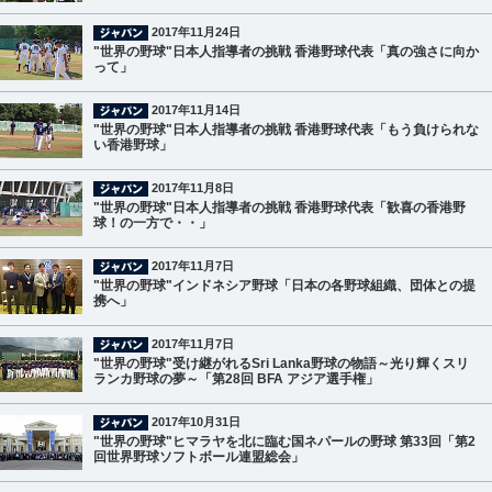
2017年11月24日
"世界の野球"日本人指導者の挑戦 香港野球代表「真の強さに向か
って」
2017年11月14日
"世界の野球"日本人指導者の挑戦 香港野球代表「もう負けられな
い香港野球」
2017年11月8日
"世界の野球"日本人指導者の挑戦 香港野球代表「歓喜の香港野
球！の一方で・・」
2017年11月7日
"世界の野球"インドネシア野球「日本の各野球組織、団体との提
携へ」
2017年11月7日
"世界の野球"受け継がれるSri Lanka野球の物語～光り輝くスリ
ランカ野球の夢～「第28回 BFA アジア選手権」
2017年10月31日
"世界の野球"ヒマラヤを北に臨む国ネパールの野球 第33回「第2
回世界野球ソフトボール連盟総会」