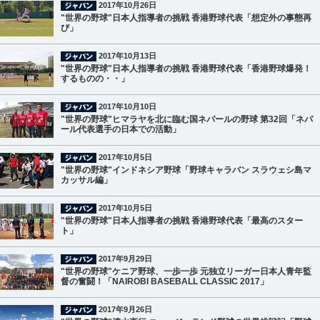
2017年10月26日
"世界の野球"日本人指導者の挑戦 香港野球代表「想定外の事態再
び」
2017年10月13日
"世界の野球"日本人指導者の挑戦 香港野球代表「香港野球爆発！
するものの・・」
2017年10月10日
"世界の野球"ヒマラヤを北に臨む国ネパールの野球 第32回「ネパ
ール代表選手の日本での活動」
2017年10月5日
"世界の野球"インドネシア野球「野球キャラバン スラウェシ島マ
カッサル編」
2017年10月5日
"世界の野球"日本人指導者の挑戦 香港野球代表「最高のスター
ト」
2017年9月29日
"世界の野球"ケニア野球、一歩一歩 元独立リーガー日本人青年監
督の奮闘！「NAIROBI BASEBALL CLASSIC 2017」
2017年9月26日