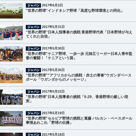
2017年6月2日
"世界の野球"インドネシア野球「高度な野球環境との同化」
2017年5月31日
"世界の野球"日本人指導者の挑戦 香港野球代表「日本野球が与え
てくれた自信」
2017年5月30日
"世界の野球"ケニア野球、一歩一歩 元独立リーガー日本人青年監
督の奮闘！「ケニアという国」
2017年5月26日
"世界の野球"”アフリカからの挑戦・赤土の青春”ウガンダベース
ボール「ウガンダからのメッセージ」
2017年5月22日
"世界の野球"日本人指導者の挑戦「0-29、香港野球の厳しい現
実」
2017年5月19日
"世界の野球"セルビア野球の挑戦と葛藤 バルカン・ベースボール
事情あれこれ「野球の伝播」
2017年5月18日