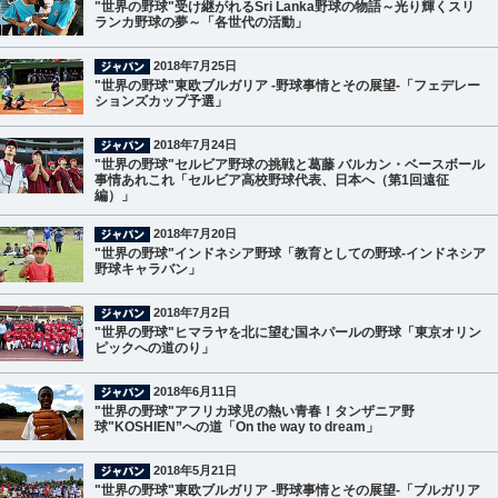
"世界の野球"受け継がれるSri Lanka野球の物語～光り輝くスリ
ランカ野球の夢～「各世代の活動」
2018年7月25日
"世界の野球"東欧ブルガリア -野球事情とその展望-「フェデレー
ションズカップ予選」
2018年7月24日
"世界の野球"セルビア野球の挑戦と葛藤 バルカン・ベースボール
事情あれこれ「セルビア高校野球代表、日本へ（第1回遠征
編）」
2018年7月20日
"世界の野球"インドネシア野球「教育としての野球-インドネシア
野球キャラバン」
2018年7月2日
"世界の野球"ヒマラヤを北に望む国ネパールの野球「東京オリン
ピックへの道のり」
2018年6月11日
"世界の野球"アフリカ球児の熱い青春！タンザニア野
球"KOSHIEN”への道「On the way to dream」
2018年5月21日
"世界の野球"東欧ブルガリア -野球事情とその展望-「ブルガリア