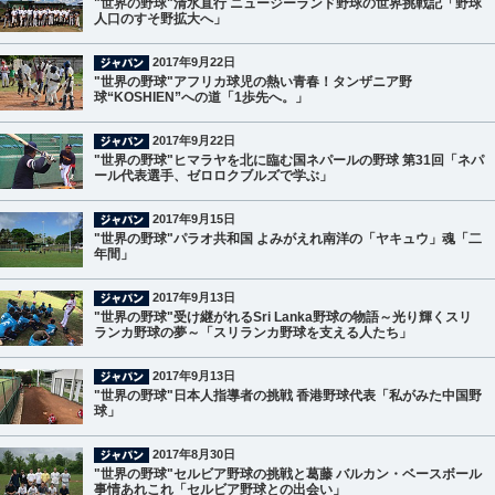
"世界の野球"清水直行 ニュージーランド野球の世界挑戦記「野球
人口のすそ野拡大へ」
2017年9月22日
"世界の野球"アフリカ球児の熱い青春！タンザニア野
球“KOSHIEN”への道「1歩先へ。」
2017年9月22日
"世界の野球"ヒマラヤを北に臨む国ネパールの野球 第31回「ネパ
ール代表選手、ゼロロクブルズで学ぶ」
2017年9月15日
"世界の野球"パラオ共和国 よみがえれ南洋の「ヤキュウ」魂「二
年間」
2017年9月13日
"世界の野球"受け継がれるSri Lanka野球の物語～光り輝くスリ
ランカ野球の夢～「スリランカ野球を支える人たち」
2017年9月13日
"世界の野球"日本人指導者の挑戦 香港野球代表「私がみた中国野
球」
2017年8月30日
"世界の野球"セルビア野球の挑戦と葛藤 バルカン・ベースボール
事情あれこれ「セルビア野球との出会い」