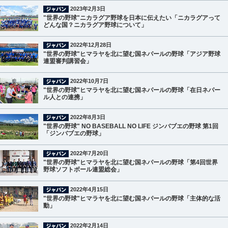
2023年2月3日
"世界の野球"ニカラグア野球を日本に伝えたい「ニカラグアって
どんな国？ニカラグア野球について」
2022年12月28日
"世界の野球"ヒマラヤを北に望む国ネパールの野球「アジア野球
連盟審判講習会」
2022年10月7日
"世界の野球"ヒマラヤを北に望む国ネパールの野球「在日ネパー
ル人との連携」
2022年8月3日
"世界の野球" NO BASEBALL NO LIFE ジンバブエの野球 第1回
「ジンバブエの野球」
2022年7月20日
"世界の野球"ヒマラヤを北に望む国ネパールの野球「第4回世界
野球ソフトボール連盟総会」
2022年4月15日
"世界の野球"ヒマラヤを北に望む国ネパールの野球「主体的な活
動」
2022年2月14日