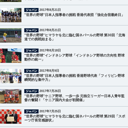
2017年8月21日
"世界の野球"日本人指導者の挑戦 香港代表団「強化合宿最終日」
2017年8月21日
"世界の野球"ヒマラヤを北に臨む国ネパールの野球 第30回「北海
道での挑戦始まる」
2017年8月18日
"世界の野球"インドネシア野球「インドネシア野球の方向性 野球
動作の統一」
2017年8月9日
"世界の野球"日本人指導者の挑戦 香港野球代表「フィリピン野球
瞬間的な集中力」
2017年7月26日
"世界の野球"ケニア野球、一歩一歩 元独立リーガー日本人青年監
督の奮闘！「ケニア国内大会が初開催」
2017年7月25日
"世界の野球"ヒマラヤを北に臨む国ネパールの野球 第29回「スポ
ーツ庁長官感謝状」