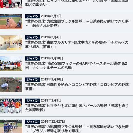
"世界の野球"ヒマラヤを北に望む国ネパールの野球「国際交流活
動との出会い」
2019年2月7日
"世界の野球"力戦奮闘ブラジル野球！～日系移民が紡いできた夢
～「融合された野球」
2019年2月4日
"世界の野球"東欧ブルガリア -野球事情とその展望-「子どもへの
取り組み（前編）」
2019年1月28日
"世界の野球" 南の楽園フィジーのHAPPYベースボール通信 第2
回「ナショナルチームの活動」
2019年1月16日
"世界の野球"可能性を秘めたコロンビア野球「コロンビアの野球
事情」
2019年1月9日
"世界の野球"ヒマラヤを北に望む国ネパールの野球「野球を通じ
た国際理解」
2018年12月27日
"世界の野球"力戦奮闘ブラジル野球！～日系移民が紡いできた夢
～「ブラジル野球を取り巻く環境」