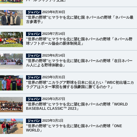
パール シャクナゲ交流」
2023年8月30日
"世界の野球"ヒマラヤを北に望む国 ネパールの野球「ネパール最
古参選手」
2023年7月14日
"世界の野球"ヒマラヤを北に望む国ネパールの野球「ネパール野
球ソフトボール協会の新体制発足」
2023年6月14日
"世界の野球"ヒマラヤを北に望む国ネパールの野球「在日ネパー
ル人による野球体験会」
2023年3月31日
"世界の野球"ニカラグア野球を日本に伝えたい「WBC初出場ニカ
ラグアはスター軍団を擁する強豪国に勝てるのか？」
2023年3月27日
"世界の野球"ヒマラヤを北に望む国ネパールの野球「WORLD
BASEBALL CLASSIC™ 2023」
2023年3月1日
"世界の野球"ヒマラヤを北に望む国ネパールの野球「ONE
WORLD」