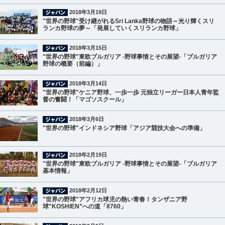
2018年3月19日
"世界の野球"受け継がれるSri Lanka野球の物語～光り輝くスリ
ランカ野球の夢～「発展していくスリランカ野球」
2018年3月15日
"世界の野球"東欧ブルガリア -野球事情とその展望-「ブルガリア
野球の概要（前編）」
2018年3月14日
"世界の野球"ケニア野球、一歩一歩 元独立リーガー日本人青年監
督の奮闘！「マゴソスクール」
2018年3月6日
"世界の野球"インドネシア野球「アジア競技大会への準備」
2018年2月19日
"世界の野球"東欧ブルガリア -野球事情とその展望-「ブルガリア
基本情報」
2018年2月12日
"世界の野球"アフリカ球児の熱い青春！タンザニア野
球"KOSHIEN”への道「8760」