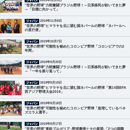
"世界の野球"力戦奮闘ブラジル野球！～日系移民が紡いできた夢
～「目標に向かって」
2019年11月8日
"世界の野球"ヒマラヤを北に望む国ネパールの野球「ネパールへ
の直行便」
2019年10月7日
"世界の野球"可能性を秘めたコロンビア野球「コロンビアでの2
年間」
2019年9月20日
"世界の野球"力戦奮闘ブラジル野球！～日系移民が紡いできた夢
～「一年を振り返って」
2019年9月19日
"世界の野球"ヒマラヤを北に望む国ネパールの野球「第14回BFA
西アジア野球大会2019」
2019年9月18日
"世界の野球"可能性を秘めたコロンビア野球「急増しているベネ
ズエラ人選手」
2019年9月17日
"世界の野球"東欧ブルガリア -野球事情とその展望-「2つの国際