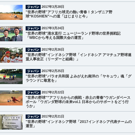
2017年3月28日
"世界の野球"アフリカ球児の熱い青春！タンザニア野
球“KOSHIEN”への道「はじまりと今」
2017年3月24日
"世界の野球"清水直行 ニュージーランド野球の世界挑戦記
「WBCから考える国際大会の運営」
2017年2月26日
"世界の野球"インドネシア野球「インドネシア アマチュア野球連
盟人事改正（リーダーと組織）」
2017年2月25日
"世界の野球"パラオ共和国 よみがえれ南洋の「ヤキュウ」魂「グ
ラウンドに敬意を」
2017年2月22日
"世界の野球"”アフリカからの挑戦・赤土の青春”ウガンダベース
ボール「ウガンダ野球の未来vol.1 日本からのサポートをどう行
うか」
2017年2月21日
"世界の野球"インドネシア野球「2017インドネシア代表チームの
運営」