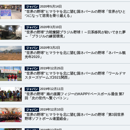
2020年5月14日
"世界の野球"ヒマラヤを北に望む国ネパールの野球「世界がひと
つになって逆境を乗り越える」
2020年3月10日
"世界の野球"力戦奮闘ブラジル野球！～日系移民が紡いできた夢
～「ブラジルの練習環境」
2020年3月2日
"世界の野球"ヒマラヤを北に望む国ネパールの野球「ネパール観
光年2020」
2019年12月25日
"世界の野球"ヒマラヤを北に望む国ネパールの野球「ワールドマ
スターズゲームズ2021関西」
2019年12月11日
"世界の野球" 南の楽園フィジーのHAPPYベースボール通信 第7
回「次の世代へ繋ぐバトン」
2019年12月10日
"世界の野球"ヒマラヤを北に望む国ネパールの野球「第3回世界
野球ソフトボール連盟総会」
2019年12月9日