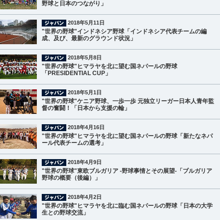
野球と日本のつながり」
2018年5月11日
"世界の野球"インドネシア野球「インドネシア代表チームの編
成、及び、最新のグラウンド状況」
2018年5月8日
"世界の野球"ヒマラヤを北に望む国ネパールの野球
「PRESIDENTIAL CUP」
2018年5月1日
"世界の野球"ケニア野球、一歩一歩 元独立リーガー日本人青年監
督の奮闘！「日本から支援の輪」
2018年4月16日
"世界の野球"ヒマラヤを北に望む国ネパールの野球「新たなネパ
ール代表チームの選考」
2018年4月9日
"世界の野球"東欧ブルガリア -野球事情とその展望-「ブルガリア
野球の概要（後編）」
2018年4月2日
"世界の野球"ヒマラヤを北に臨む国ネパールの野球「日本の大学
生との野球交流」