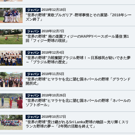
2018年12月18日
"世界の野球"東欧ブルガリア -野球事情とその展望-「2018年シー
ズン終了」
2018年12月7日
"世界の野球" 南の楽園フィジーのHAPPYベースボール通信 第1
回「フィジー野球の現状」
2018年12月4日
"世界の野球"力戦奮闘ブラジル野球！～日系移民が紡いできた夢
～「ブラジル野球の歴史」
2018年11月5日
"世界の野球"ヒマラヤを北に望む国ネパールの野球「グラウンド
開所式」
2018年10月26日
"世界の野球"ヒマラヤを北に望む国ネパールの野球「ネパールの
ソフトボール」
2018年10月17日
"世界の野球"受け継がれるSri Lanka野球の物語～光り輝くスリ
ランカ野球の夢～「2年間の活動を終えて」