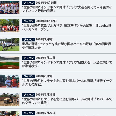
2018年10月15日
"世界の野球"インドネシア野球「アジア大会を終えて～今後のイ
ンドネシア野球の発展」
2018年10月12日
"世界の野球"東欧ブルガリア -野球事情とその展望-「Baseball5
バルカンオープン」
2018年9月5日
世界の野球"ヒマラヤを北に望む国ネパールの野球「第28回世界
少年野球大会」
2018年8月10日
"世界の野球"インドネシア野球「アジア競技大会 大会に向けて
の準備状況」
2018年8月3日
"世界の野球"ヒマラヤを北に望む国ネパールの野球「楽天イーグ
ルスとの対戦」
2018年7月31日
"世界の野球"ヒマラヤを北に望む国ネパールの野球「ネパールで
のグラウンド建設」
2018年7月27日