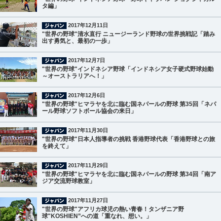
タ編」
2017年12月11日
"世界の野球"清水直行 ニュージーランド野球の世界挑戦記「踏み
出す勇気と、最初の一歩」
2017年12月7日
"世界の野球"インドネシア野球「インドネシア女子硬式野球始動
～オーストラリアへ！」
2017年12月6日
"世界の野球"ヒマラヤを北に臨む国ネパールの野球 第35回「ネパ
ール野球ソフトボール協会の来日」
2017年11月30日
"世界の野球"日本人指導者の挑戦 香港野球代表「香港野球との旅
を終えて」
2017年11月29日
"世界の野球"ヒマラヤを北に臨む国ネパールの野球 第34回「南ア
ジア交流野球教室」
2017年11月27日
"世界の野球"アフリカ球児の熱い青春！タンザニア野
球"KOSHIEN”への道「重なれ、想い。」