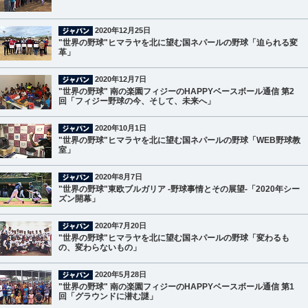
2020年12月25日
"世界の野球"ヒマラヤを北に望む国ネパールの野球「迫られる変
革」
2020年12月7日
"世界の野球" 南の楽園フィジーのHAPPYベースボール通信 第2
回「フィジー野球の今、そして、未来へ」
2020年10月1日
"世界の野球"ヒマラヤを北に望む国ネパールの野球「WEB野球教
室」
2020年8月7日
"世界の野球"東欧ブルガリア -野球事情とその展望-「2020年シー
ズン開幕」
2020年7月20日
"世界の野球"ヒマラヤを北に望む国ネパールの野球「変わるも
の、変わらないもの」
2020年5月28日
"世界の野球" 南の楽園フィジーのHAPPYベースボール通信 第1
回「グラウンドに潜む謎」