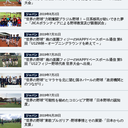
大会」
2019年8月2日
"世界の野球"力戦奮闘ブラジル野球！～日系移民が紡いできた夢
～「JICAボランティアによる野球教室及び親善試合」
2019年7月31日
"世界の野球" 南の楽園フィジーのHAPPYベースボール通信 第6
回「U12W杯～オープニングラウンドを終えて～」
2019年7月25日
"世界の野球" 南の楽園フィジーのHAPPYベースボール通信 第5
回「U12フィジー野球代表 世界大会へ出発」
2019年7月2日
"世界の野球"ヒマラヤを北に望む国ネパールの野球「政府機関と
のつながり」
2019年7月1日
"世界の野球"可能性を秘めたコロンビア野球「日本野球の認知
度」
2019年6月28日
"世界の野球"東欧ブルガリア -野球事情とその展望-「日本からの
支援」