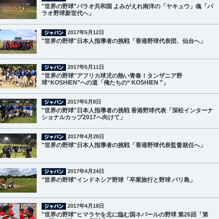
"世界の野球"パラオ共和国 よみがえれ南洋の「ヤキュウ」魂「パ
ラオ野球新世代へ」
2017年5月12日
"世界の野球"日本人指導者の挑戦「香港野球代表団、仙台へ」
2017年5月11日
"世界の野球"アフリカ球児の熱い青春！タンザニア野
球“KOSHIEN”への道「俺たちの“ KOSHIEN ”」
2017年5月8日
"世界の野球"日本人指導者の挑戦 香港野球代表「深松インターナ
ショナルカップ2017へ向けて」
2017年4月28日
"世界の野球"日本人指導者の挑戦「香港野球代表監督就任へ」
2017年4月24日
"世界の野球"インドネシア野球「卒業旅行と野球 バリ島」
2017年4月18日
"世界の野球"ヒマラヤを北に臨む国ネパールの野球 第26回「第