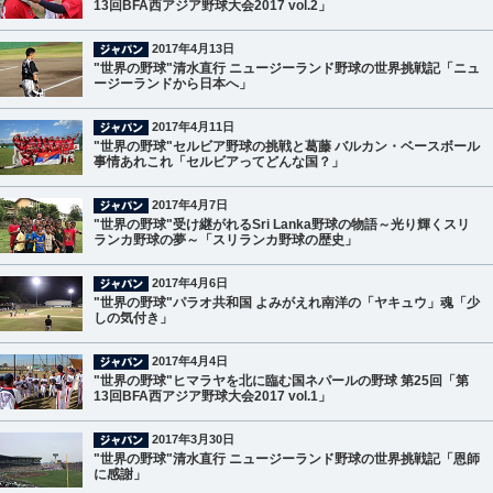
13回BFA西アジア野球大会2017 vol.2」
2017年4月13日
"世界の野球"清水直行 ニュージーランド野球の世界挑戦記「ニュ
ージーランドから日本へ」
2017年4月11日
"世界の野球"セルビア野球の挑戦と葛藤 バルカン・ベースボール
事情あれこれ「セルビアってどんな国？」
2017年4月7日
"世界の野球"受け継がれるSri Lanka野球の物語～光り輝くスリ
ランカ野球の夢～「スリランカ野球の歴史」
2017年4月6日
"世界の野球"パラオ共和国 よみがえれ南洋の「ヤキュウ」魂「少
しの気付き」
2017年4月4日
"世界の野球"ヒマラヤを北に臨む国ネパールの野球 第25回「第
13回BFA西アジア野球大会2017 vol.1」
2017年3月30日
"世界の野球"清水直行 ニュージーランド野球の世界挑戦記「恩師
に感謝」