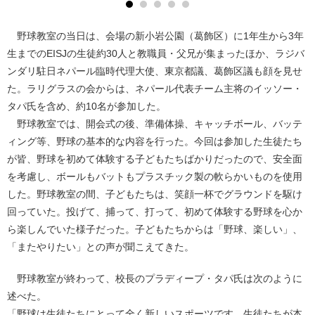
野球教室の当日は、会場の新小岩公園（葛飾区）に1年生から3年
生までのEISJの生徒約30人と教職員・父兄が集まったほか、ラジバ
ンダリ駐日ネパール臨時代理大使、東京都議、葛飾区議も顔を見せ
た。ラリグラスの会からは、ネパール代表チーム主将のイッソー・
タパ氏を含め、約10名が参加した。
野球教室では、開会式の後、準備体操、キャッチボール、バッテ
ィング等、野球の基本的な内容を行った。今回は参加した生徒たち
が皆、野球を初めて体験する子どもたちばかりだったので、安全面
を考慮し、ボールもバットもプラスチック製の軟らかいものを使用
した。野球教室の間、子どもたちは、笑顔一杯でグラウンドを駆け
回っていた。投げて、捕って、打って、初めて体験する野球を心か
ら楽しんでいた様子だった。子どもたちからは「野球、楽しい」、
「またやりたい」との声が聞こえてきた。
野球教室が終わって、校長のプラディープ・タパ氏は次のように
述べた。
「野球は生徒たちにとって全く新しいスポーツです。生徒たちが本