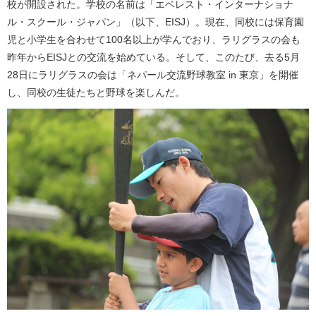
校が開設された。学校の名前は「エベレスト・インターナショナ
ル・スクール・ジャパン」（以下、EISJ）。現在、同校には保育園
児と小学生を合わせて100名以上が学んでおり、ラリグラスの会も
昨年からEISJとの交流を始めている。そして、このたび、去る5月
28日にラリグラスの会は「ネパール交流野球教室 in 東京」を開催
し、同校の生徒たちと野球を楽しんだ。