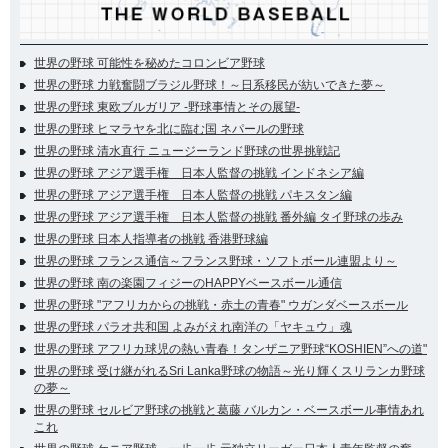
世界の野球 可能性を秘めたコロンビア野球
世界の野球 力戦奮闘ブラジル野球！～日系移民が紡いできた夢～
世界の野球 東欧ブルガリア -野球事情とその展望-
世界の野球 ヒマラヤを北に臨む国 ネパールの野球
世界の野球 清水直行 ニュージーランド野球の世界挑戦記
世界の野球 アジア選手権 日本人監督の挑戦 インドネシア編
世界の野球 アジア選手権 日本人監督の挑戦 パキスタン編
世界の野球 アジア選手権 日本人監督の挑戦 番外編 タイ野球の歩み
世界の野球 日本人指導者の挑戦 香港野球編
世界の野球 フランス通信～フランス野球・ソフトボール連盟より～
世界の野球 南の楽園フィジーのHAPPYベースボール通信
世界の野球 "アフリカからの挑戦・赤土の青春" ウガンダベースボール
世界の野球 パラオ共和国 よみがえれ南洋の「ヤキュウ」魂
世界の野球 アフリカ球児の熱い青春！タンザニア野球“KOSHIEN”への道"
世界の野球 受け継がれるSri Lanka野球の物語～光り輝くスリランカ野球
の夢～
世界の野球 セルビア野球の挑戦と葛藤 バルカン・ベースボール事情あれ
これ