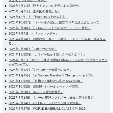
次世代につながる3日間―」
2026年3月11日「巨人キャンプの足元にある国際性」
2026年3月11日「別の国の現場から」
2025年12月11日「静かに積み上がる未来」
2025年10月27日「ネパールの混乱と国交70周年記念大会について」
2025年9月10日「在日ネパール人とのスポーツによる共創」
2025年7月7日「オリンピックデー」
2025年4月14日「目標設定。ネパール野球ソフトボール協会、大阪を走
る。」
2025年2月19日「スポーツの役割」
2024年11月25日「カラダを動かす楽しさを伝えよう！」
2024年9月2日「ネパール野球25周年日本ネパールスポーツ交流プログラ
ム2024-2025」
2024年4月12日「学校スポーツ連盟との協定」
2024年1月15日「1st National Baseball5 Championship 2024」
2023年11月28日「目指せ！体験から広がる笑顔の輪」
2023年10月2日「福島県×ネパール シャクナゲ交流」
2023年8月30日「ネパール最古参選手」
2023年7月14日「ネパール野球ソフトボール協会の新体制発足」
2023年6月14日「在日ネパール人による野球体験会」
2023年3月27日「WORLD BASEBALL CLASSIC™ 2023」