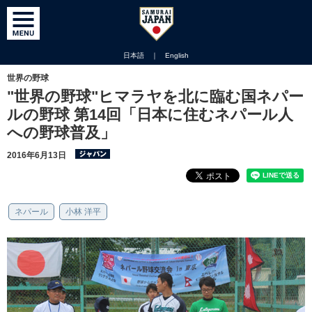
日本語
｜
English
世界の野球
"世界の野球"ヒマラヤを北に臨む国ネパー
ルの野球 第14回「日本に住むネパール人
への野球普及」
2016年6月13日
ネパール
小林 洋平