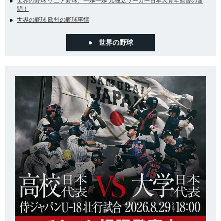
世界の野球 ケニア野球、一歩一歩 元独立リーガー日本人青年監督の奮
闘！
世界の野球 欧州の野球事情
世界の野球