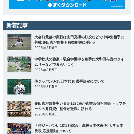
新着記事
大会前最後の実戦は山田亮碩の好投などで中学生相手に
善戦 桑田真澄監督も特徴把握に手応え
2026年8月6日
中学軟式の強豪・駿台学園中を相手に大和田与喜のタイ
ムリーなどで食らいつく
2026年8月5日
侍ジャパンU-15日本代表 選手決定について
2026年8月5日
桑田真澄監督率いるU-12代表が直前合宿を開始 トップチ
ームの井口資仁監督が激励に訪れる
2026年8月4日
「侍ジャパンU-18壮行試合」高校日本代表 対 大学日本
代表 応援活動について