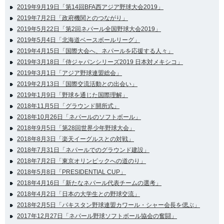
2019年9月19日「第14回BFA西アジア野球大会2019」
2019年7月2日「政府機関とのつながり」
2019年5月22日「第2回ネパール全国野球大会2019」
2019年5月4日「北海道ベースボールリーグ」
2019年4月15日「国際大会へ、ネパールを応援する人々」
2019年3月18日「侍ジャパンシリーズ2019 日本対メキシコ」
2019年3月1日「アジア野球連盟総会」
2019年2月13日「国際交流活動との出会い」
2019年1月9日「野球を通じた国際理解」
2018年11月5日「グラウンド開所式」
2018年10月26日「ネパールのソフトボール」
2018年9月5日「第28回世界少年野球大会」
2018年8月3日「楽天イーグルスとの対戦」
2018年7月31日「ネパールでのグラウンド建設」
2018年7月2日「東京オリンピックへの道のり」
2018年5月8日「PRESIDENTIAL CUP」
2018年4月16日「新たなネパール代表チームの選考」
2018年4月2日「日本の大学生との野球交流」
2018年2月5日「パキスタン野球連盟カワール・シャー会長を偲ぶ」
2017年12月27日「ネパール野球ソフトボール協会の奮闘」