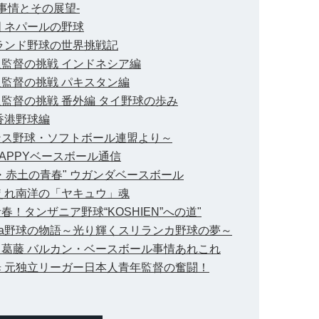
事情とその展望-
 ネパールの野球
ランド野球の世界挑戦記
人監督の挑戦 インドネシア編
人監督の挑戦 パキスタン編
監督の挑戦 番外編 タイ野球の歩み
香港野球編
ンス野球・ソフトボール連盟より～
APPYベースボール通信
・赤土の青春" ウガンダベースボール
がえれ南洋の「ヤキュウ」魂
！タンザニア野球“KOSHIEN”への道"
anka野球の物語～光り輝くスリランカ野球の夢～
と葛藤 バルカン・ベースボール事情あれこれ
歩 元独立リーガー日本人青年監督の奮闘！