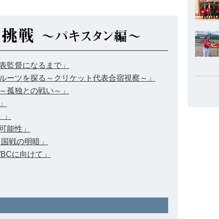
表監督になるまで」
ルーツを探る～クリケット代表合宿視察～」
～孤独との戦い～」
」
。」
可能性」
中国戦の明暗」
BCに向けて」