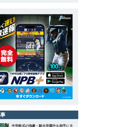
記事
中学軟式の強豪・駿台学園中を相手に大