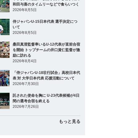
和田与喜のタイムリーなどで食らいつく
2026年8月5日
侍ジャパンU-15日本代表 選手決定につ
いて
2026年8月5日
桑田真澄監督率いるU-12代表が直前合宿
を開始 トップチームの井口資仁監督が激
励に訪れる
2026年8月4日
「侍ジャパンU-18壮行試合」高校日本代
表 対 大学日本代表 応援活動について
2026年7月30日
託された使命を胸に U-23代表候補が4日
間の選考合宿を終える
2026年7月26日
もっと見る