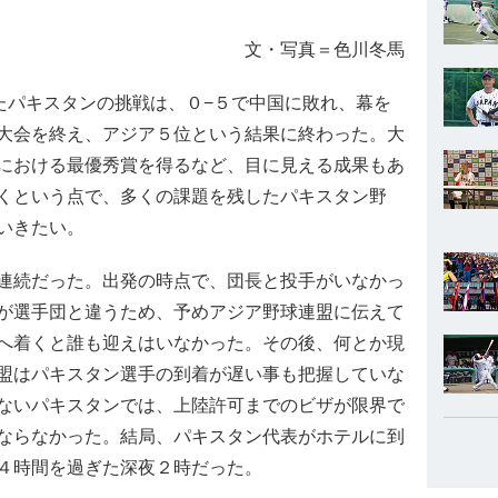
文・写真＝色川冬馬
たパキスタンの挑戦は、０−５で中国に敗れ、幕を
大会を終え、アジア５位という結果に終わった。大
における最優秀賞を得るなど、目に見える成果もあ
くという点で、多くの課題を残したパキスタン野
いきたい。
連続だった。出発の時点で、団長と投手がいなかっ
が選手団と違うため、予めアジア野球連盟に伝えて
へ着くと誰も迎えはいなかった。その後、何とか現
盟はパキスタン選手の到着が遅い事も把握していな
ないパキスタンでは、上陸許可までのビザが限界で
ならなかった。結局、パキスタン代表がホテルに到
４時間を過ぎた深夜２時だった。