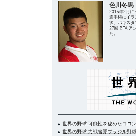
色川冬馬
2015年2
選手権にイラ
後、パキスタ
27回 BFA
た。
世界の野球 可能性を秘めたコロ
世界の野球 力戦奮闘ブラジル野