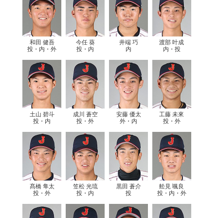
和田 健吾
今任 葵
井端 巧
渡部 叶成
投・内・外
投・内
内
内・投
土山 碧斗
成川 蒼空
安藤 優太
工藤 未來
投・内
投・外
外・内
投・外
髙橋 隼太
笠松 光琉
黒田 蒼介
舩見 颯良
投・外
投・内
投
投・内・外