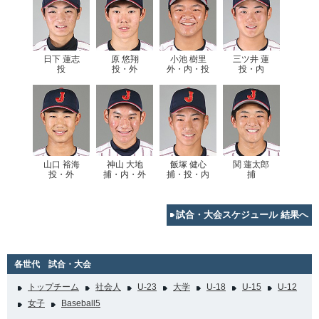
日下 蓮志
原 悠翔
小池 樹里
三ツ井 蓮
投
投・外
外・内・投
投・内
山口 裕海
神山 大地
飯塚 健心
関 蓮太郎
投・外
捕・内・外
捕・投・内
捕
試合・大会スケジュール 結果へ
各世代 試合・大会
トップチーム
社会人
U-23
大学
U-18
U-15
U-12
女子
Baseball5