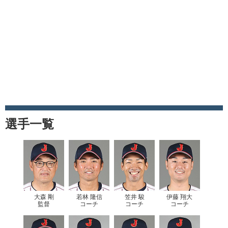
選手一覧
大森 剛
若林 隆信
笠井 駿
伊藤 翔大
監督
コーチ
コーチ
コーチ