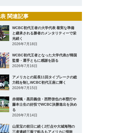
表 関連記事
WCBC初代王者の大学代表 着実な準備
と継承される勝者のメンタリティーで栄
光続く
2026年7月18日
WCBC初代王者となった大学代表が帰国
監督・選手ともに感謝を語る
2026年7月16日
アメリカとの延長11回タイブレークの総
力戦を制しWCBC初代王座に輝く
2026年7月15日
赤堀颯・黒田義信・西野啓也の本塁打や
藤本士生の好投でWCBC決勝進出を決め
る
2026年7月14日
山里宝の前日に続く2打点や大城海翔の
三者連続三振で粘るもアメリカに惜敗