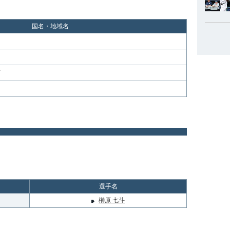
国名・地域名
イ
選手名
榊原 七斗