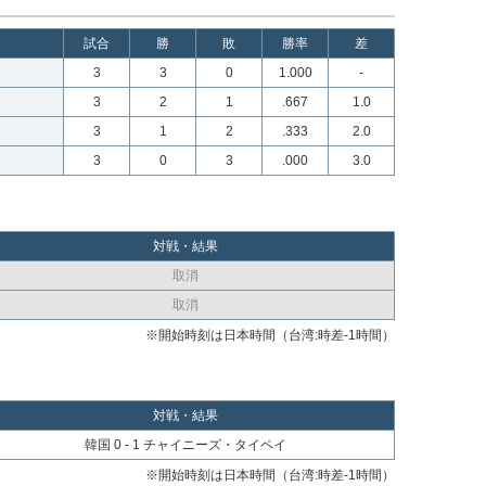
試合
勝
敗
勝率
差
3
3
0
1.000
-
3
2
1
.667
1.0
3
1
2
.333
2.0
3
0
3
.000
3.0
対戦・結果
取消
取消
※開始時刻は日本時間（台湾:時差-1時間）
対戦・結果
韓国 0 - 1 チャイニーズ・タイペイ
※開始時刻は日本時間（台湾:時差-1時間）