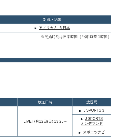
対戦・結果
アメリカ 3 - 6 日本
※開始時刻は日本時間（台湾:時差-1時間）
放送日時
放送局
J SPORTS 3
J SPORTS
[LIVE] 7月12日(日) 13:25～
オンデマンド
スポーツナビ