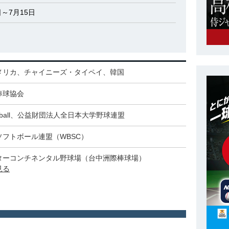
日～7月15日
メリカ、チャイニーズ・タイペイ、韓国
棒球協会
aseball、公益財団法人全日本大学野球連盟
ソフトボール連盟（WBSC）
ターコンチネンタル野球場（台中洲際棒球場）
見る