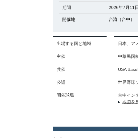
期間
2026年7月11
開催地
台湾（台中）
出場する国と地域
日本、ア
主催
中華民国
共催
USA B
公認
世界野球
開催球場
台中イン
地図を