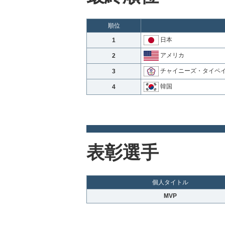
順位
日本
1
アメリカ
2
チャイニーズ・タイペ
3
韓国
4
表彰選手
個人タイトル
MVP