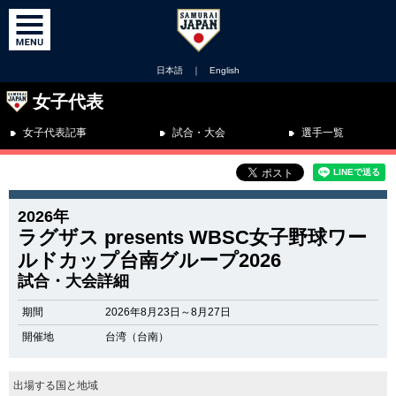
日本語
｜
English
女子代表
女子代表記事
試合・大会
選手一覧
2026年
ラグザス presents WBSC女子野球ワー
ルドカップ台南グループ2026
試合・大会詳細
期間
2026年8月23日～8月27日
開催地
台湾（台南）
出場する国と地域