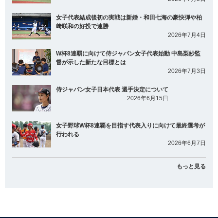
女子代表結成後初の実戦は新婚・和田七海の豪快弾や柏
﨑咲和の好投で連勝
2026年7月4日
W杯8連覇に向けて侍ジャパン女子代表始動 中島梨紗監
督が示した新たな目標とは
2026年7月3日
侍ジャパン女子日本代表 選手決定について
2026年6月15日
女子野球W杯8連覇を目指す代表入りに向けて最終選考が
行われる
2026年6月7日
もっと見る