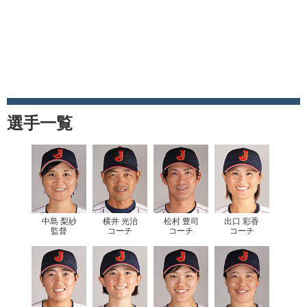
選手一覧
中島 梨紗
横井 光治
松村 豊司
出口 彩香
監督
コーチ
コーチ
コーチ