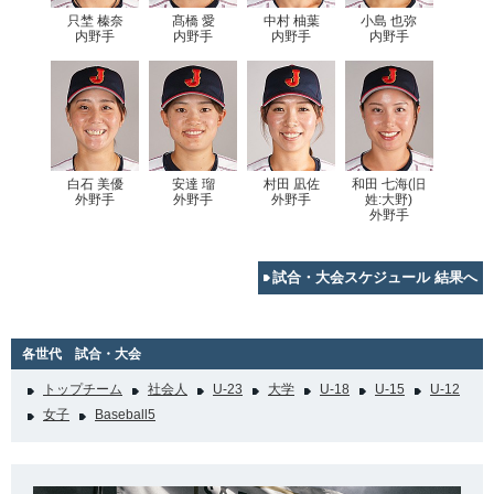
只埜 榛奈
髙橋 愛
中村 柚葉
小島 也弥
内野手
内野手
内野手
内野手
白石 美優
安達 瑠
村田 凪佐
和田 七海(旧
外野手
外野手
外野手
姓:大野)
外野手
試合・大会スケジュール 結果へ
各世代 試合・大会
トップチーム
社会人
U-23
大学
U-18
U-15
U-12
女子
Baseball5