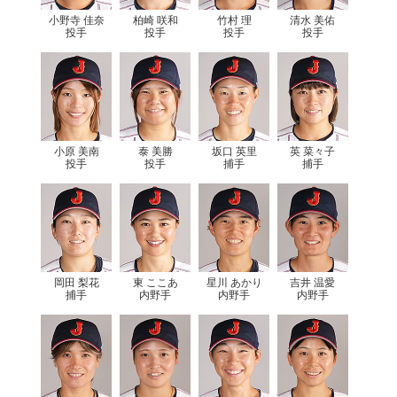
小野寺 佳奈
柏崎 咲和
竹村 理
清水 美佑
投手
投手
投手
投手
小原 美南
泰 美勝
坂口 英里
英 菜々子
投手
投手
捕手
捕手
岡田 梨花
東 ここあ
星川 あかり
吉井 温愛
捕手
内野手
内野手
内野手