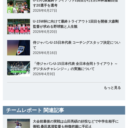
U-15代表最終トライアウト2回目が行われW杯連覇目指
す20選手を選考
2026年6月27日
U-15W杯に向けて最終トライアウト1回目を開催 大森剛
監督が求める野球観と人生観
2026年6月20日
侍ジャパンU-15日本代表 コーチングスタッフ決定につい
て
2026年6月16日
「侍ジャパンU-15日本代表 全日本合同トライアウト ～
デジタルチャレンジ～」の実施について
2026年4月9日
もっと見る
チームレポート 関連記事
大会前最後の実戦は山田亮碩の好投などで中学生相手に
善戦 桑田真澄監督も特徴把握に手応え