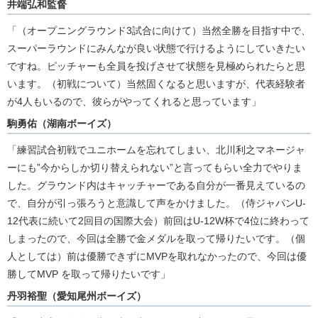
井端弘和監督
「（オープニングラウンド3試合に向けて）当然全勝を目指す中で、
スーパーラウンドにみんなが良い状態で行けるようにしていきたい
ですね。ピッチャーも全員を投げさせて状態を見極められたらと思
います。（初戦について）当然固くなると思いますが、代表経験者
が4人もいるので、彼らがやってくれると思っています」
駒勇佑（湖南ボーイズ）
「練習試合初戦でユニホームを忘れてしまい、北川利之マネージャ
ーにも”今からしか切り替えられない”と言ってもらい全力でやりま
した。グラウンド内はキャッチャーである自分が一番見えているの
で、自分が引っ張ろうと意識して声をかけました。（侍ジャパンU-
12代表に続いて2回目の国際大会）前回はU-12W杯で4位に終わって
しまったので、今回は全勝で金メダルを取って帰りたいです。（個
人としては）前は優勝できずにMVPを取れなかったので、今回は優
勝してMVP を取って帰りたいです」
丹羽裕聖（愛知尾州ボーイズ）