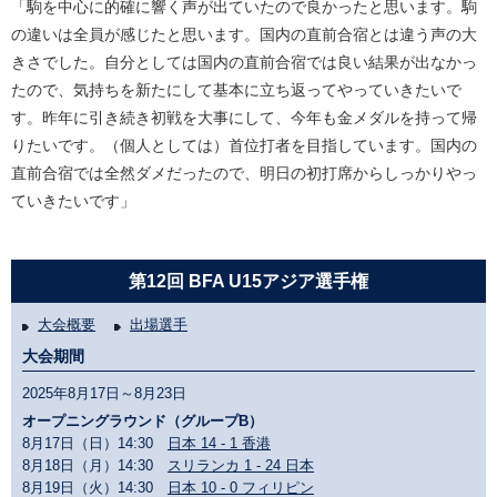
「駒を中心に的確に響く声が出ていたので良かったと思います。駒
の違いは全員が感じたと思います。国内の直前合宿とは違う声の大
きさでした。自分としては国内の直前合宿では良い結果が出なかっ
たので、気持ちを新たにして基本に立ち返ってやっていきたいで
す。昨年に引き続き初戦を大事にして、今年も金メダルを持って帰
りたいです。（個人としては）首位打者を目指しています。国内の
直前合宿では全然ダメだったので、明日の初打席からしっかりやっ
ていきたいです」
第12回 BFA U15アジア選手権
大会概要
出場選手
大会期間
2025年8月17日～8月23日
オープニングラウンド（グループB）
8月17日（日）14:30
日本 14 - 1 香港
8月18日（月）14:30
スリランカ 1 - 24 日本
8月19日（火）14:30
日本 10 - 0 フィリピン