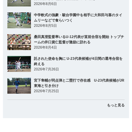
2026年8月6日
中学軟式の強豪・駿台学園中を相手に大和田与喜のタイ
ムリーなどで食らいつく
2026年8月5日
桑田真澄監督率いるU-12代表が直前合宿を開始 トップチ
ームの井口資仁監督が激励に訪れる
2026年8月4日
託された使命を胸に U-23代表候補が4日間の選考合宿を
終える
2026年7月26日
宮下隼輔が同点弾と二塁打で存在感 U-23代表候補がJR
東海と引き分け
2026年7月25日
もっと見る