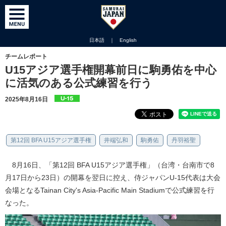
日本語
｜
English
チームレポート
U15アジア選手権開幕前日に駒勇佑を中心
に活気のある公式練習を行う
2025年8月16日
第12回 BFA U15アジア選手権
井端弘和
駒勇佑
丹羽裕聖
8月16日、「第12回 BFA U15アジア選手権」（台湾・台南市で8
月17日から23日）の開幕を翌日に控え、侍ジャパンU-15代表は大会
会場となるTainan City's Asia-Pacific Main Stadiumで公式練習を行
なった。