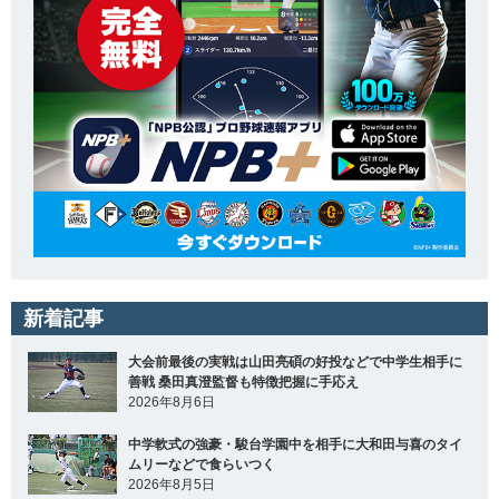
新着記事
大会前最後の実戦は山田亮碩の好投などで中学生相手に
善戦 桑田真澄監督も特徴把握に手応え
2026年8月6日
中学軟式の強豪・駿台学園中を相手に大和田与喜のタイ
ムリーなどで食らいつく
2026年8月5日