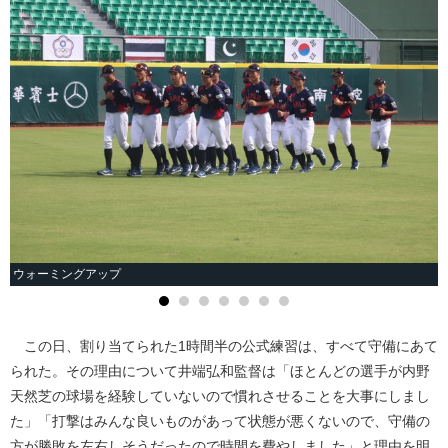
ウォーミングアップ
試
この日、割り当てられた1時間半の公式練習は、すべて守備にあて
られた。その理由について井端弘和監督は「ほとんどの選手が内野
天然芝の球場を経験していないので慣れさせることを大事にしまし
た」「打撃はみんな良いものがあって状態が悪くないので、守備の
方が勝敗を左右しそうだったので時間を費やしました」と理由を明