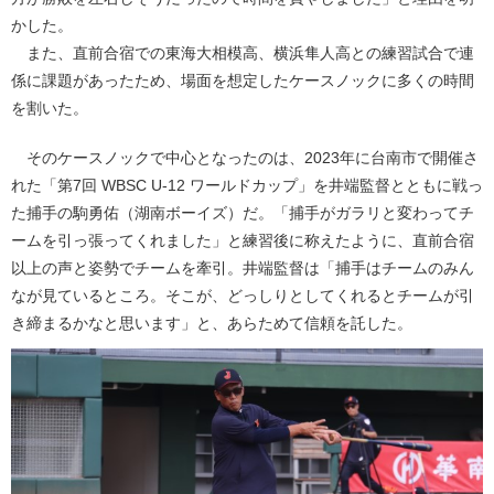
かした。
また、直前合宿での東海大相模高、横浜隼人高との練習試合で連
係に課題があったため、場面を想定したケースノックに多くの時間
を割いた。
そのケースノックで中心となったのは、2023年に台南市で開催さ
れた「第7回 WBSC U-12 ワールドカップ」を井端監督とともに戦っ
た捕手の駒勇佑（湖南ボーイズ）だ。「捕手がガラリと変わってチ
ームを引っ張ってくれました」と練習後に称えたように、直前合宿
以上の声と姿勢でチームを牽引。井端監督は「捕手はチームのみん
なが見ているところ。そこが、どっしりとしてくれるとチームが引
き締まるかなと思います」と、あらためて信頼を託した。