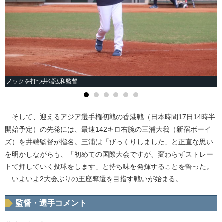
ノックを打つ井端弘和監督
そして、迎えるアジア選手権初戦の香港戦（日本時間17日14時半
開始予定）の先発には、最速142キロ右腕の三浦大我（新宿ボーイ
ズ）を井端監督が指名。三浦は「びっくりしました」と正直な思い
を明かしながらも、「初めての国際大会ですが、変わらずストレー
トで押していく投球をします」と持ち味を発揮することを誓った。
いよいよ2大会ぶりの王座奪還を目指す戦いが始まる。
監督・選手コメント