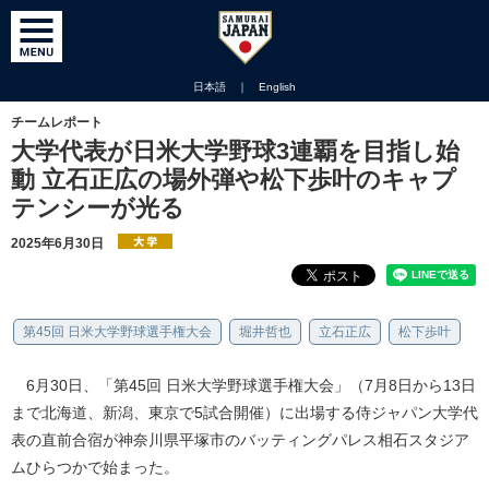
日本語
｜
English
チームレポート
大学代表が日米大学野球3連覇を目指し始
動 立石正広の場外弾や松下歩叶のキャプ
テンシーが光る
2025年6月30日
第45回 日米大学野球選手権大会
堀井哲也
立石正広
松下歩叶
6月30日、「第45回 日米大学野球選手権大会」（7月8日から13日
まで北海道、新潟、東京で5試合開催）に出場する侍ジャパン大学代
表の直前合宿が神奈川県平塚市のバッティングパレス相石スタジア
ムひらつかで始まった。