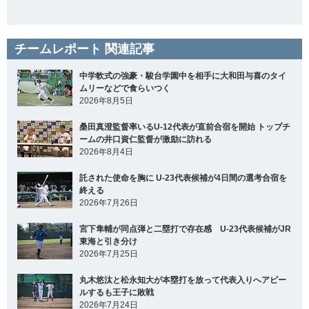
チームレポート 関連記事
中学軟式の強豪・駿台学園中を相手に大和田与喜のタイ
ムリーなどで食らいつく
2026年8月5日
桑田真澄監督率いるU-12代表が直前合宿を開始 トップチ
ームの井口資仁監督が激励に訪れる
2026年8月4日
託された使命を胸に U-23代表候補が4日間の選考合宿を
終える
2026年7月26日
宮下隼輔が同点弾と二塁打で存在感 U-23代表候補がJR
東海と引き分け
2026年7月25日
丸木悠汰と松永知大が本塁打を放って代表入りへアピー
ルするも王子に敗戦
2026年7月24日