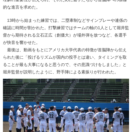
的な進言を求めた。
13時から始まった練習では、二塁牽制などサインプレーや連係の
確認に時間が割かれた。打撃練習ではチームの軸の1人として堀井監
督から期待される立石正広（創価大）が場外弾を放つなど、各選手
が快音を響かせた。
最後は、動画をもとにアメリカ大学代表の特徴が首脳陣から伝え
られた後に「投げるリズムが国内の投手とは違い、タイミングを取
ることが最も大事になると思うので、その意識づけをしました」と
堀井監督が説明したように、野手陣による素振りが行われた。