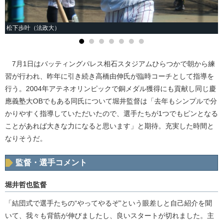
松下歩叶（法政大）
7月1日はバッティングパレス相石スタジアムひらつかで朝から練
習が行われ、昨年に引き続き高橋由伸氏が臨時コーチとして指導を
行う。2004年アテネオリンピックで銅メダル獲得にも貢献し同じ慶
應義塾大OBでもある同氏について堀井監督は「去年もシンプルで分
かりやすく指導していただいたので、選手たちが1つでもピンとなる
ことがあれば大きな力になると思います」と期待。充実した時間と
なりそうだ。
監督・選手コメント
堀井哲也監督
「結団式で選手たちの“やってやるぞ”という眼差しと自己紹介を聞
いて、我々も背筋が伸びましたし、良いスタートが切れました。主