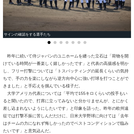
サインの確認をする選手たち
昨年に続いて侍ジャパンのユニホームを纏った立石は「荷物を開
けている時間が一番楽しく嬉しかったです」と代表の高揚感を明か
し、フリー打撃については「トスバッティングの延長くらいの気持
ちで、手の力を楽にしながら逆方向中心に強い打球を打つことがで
きました」と手応えを掴んでいる様子だ。
大学アメリカ代表については「平均で155キロくらいの投手もい
ると聞いたので、打席に立ってみないと分かりませんが、とにかく
差し込まれないようにしたいです」と印象を語った。昨年の欧州遠
征では打撃不振に苦しんだだけに、日米大学野球に向けては「去年
はチームの力になれず悔しかったのでベストコンディションで臨み
たいです」と意気込んだ。