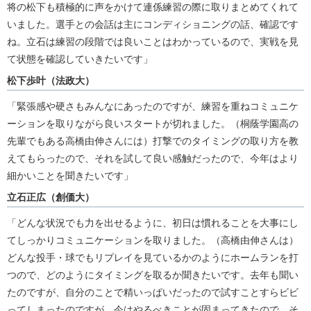
将の松下も積極的に声をかけて連係練習の際に取りまとめてくれて
いました。選手との会話は主にコンディショニングの話、確認です
ね。立石は練習の段階では良いことはわかっているので、実戦を見
て状態を確認していきたいです」
松下歩叶（法政大）
「緊張感や硬さもみんなにあったのですが、練習を重ねコミュニケ
ーションを取りながら良いスタートが切れました。（桐蔭学園高の
先輩でもある高橋由伸さんには）打撃でのタイミングの取り方を教
えてもらったので、それを試して良い感触だったので、今年はより
細かいことを聞きたいです」
立石正広（創価大）
「どんな状況でも力を出せるように、初日は慣れることを大事にし
てしっかりコミュニケーションを取りました。（高橋由伸さんは）
どんな投手・球でもリプレイを見ているかのようにホームランを打
つので、どのようにタイミングを取るか聞きたいです。去年も聞い
たのですが、自分のことで精いっぱいだったので試すことすらビビ
ってしまったのですが、今はやるべきことが固まってきたので、そ