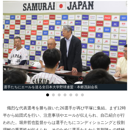
選手たちにエールを送る全日本大学野球連盟・本郷茂副会長
熾烈な代表選考を勝ち抜いた26選手が再び平塚に集結。まず12時
半から結団式を行い、注意事項やエールが伝えられ、自己紹介が行
われた。堀井哲也監督からは選手たちにコンディショニングと役割
理解の重要性が伝えられ、そのために選手たちから首脳陣への積極