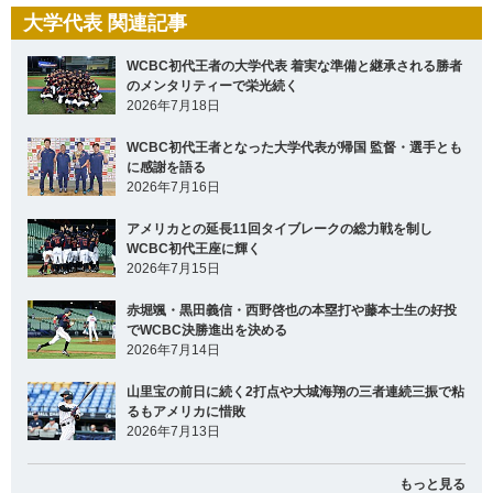
大学代表 関連記事
WCBC初代王者の大学代表 着実な準備と継承される勝者
のメンタリティーで栄光続く
2026年7月18日
WCBC初代王者となった大学代表が帰国 監督・選手とも
に感謝を語る
2026年7月16日
アメリカとの延長11回タイブレークの総力戦を制し
WCBC初代王座に輝く
2026年7月15日
赤堀颯・黒田義信・西野啓也の本塁打や藤本士生の好投
でWCBC決勝進出を決める
2026年7月14日
山里宝の前日に続く2打点や大城海翔の三者連続三振で粘
るもアメリカに惜敗
2026年7月13日
もっと見る