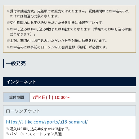
※受付は抽選方式。先着順での販売ではありません。受付期間中にお申込みいた
だければ抽選の対象となります。
※受付期間内にお申込みいただいた分を対象に抽選を行います。
※お申し込みは1申し込み
8枚
または
1組
までとなります（重複でのお申し込みは無
効となります）。
※上記、期間内にお申込みいただいた分を対象に抽選を行います。
※お申込みには事前のローソンWEB会員登録（無料）が必要です。
一般発売
インターネット
7月4日(土) 10:00～
受付期間
ローソンチケット
https://l-tike.com/sports/u18-samurai/
※購入は1申し込み
8枚
または
1組
まで。
※パソコン・スマートフォン共通