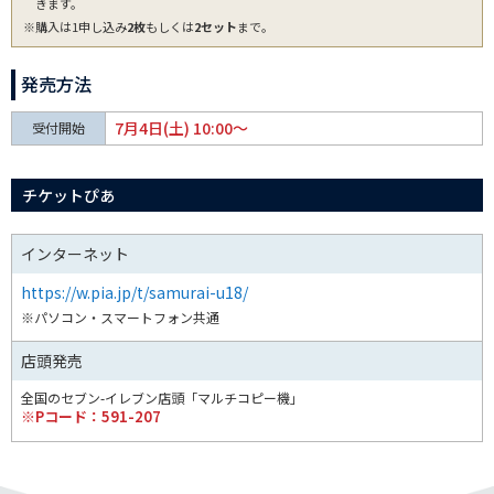
きます。
※購入は1申し込み
2枚
もしくは
2セット
まで。
発売方法
7月4日(土) 10:00～
受付開始
チケットぴあ
インターネット
https://w.pia.jp/t/samurai-u18/
※パソコン・スマートフォン共通
店頭発売
全国のセブン-イレブン店頭「マルチコピー機」
※Pコード：591-207