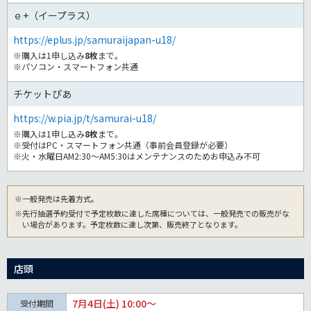
ｅ+（イープラス）
https://eplus.jp/samuraijapan-u18/
※購入は1申し込み
8枚
まで。
※パソコン・スマートフォン共通
チケットぴあ
https://w.pia.jp/t/samurai-u18/
※購入は1申し込み
8枚
まで。
※受付はPC・スマートフォン共通（事前会員登録が必要）
※火・水曜日AM2:30～AM5:30はメンテナンスのためお申込み不可
※一般発売は先着方式。
※先行抽選予約受付で予定枚数に達した席種については、一般発売での販売がな
い場合があります。予定枚数に達し次第、販売終了となります。
店頭
7月4日(土) 10:00～
受付期間