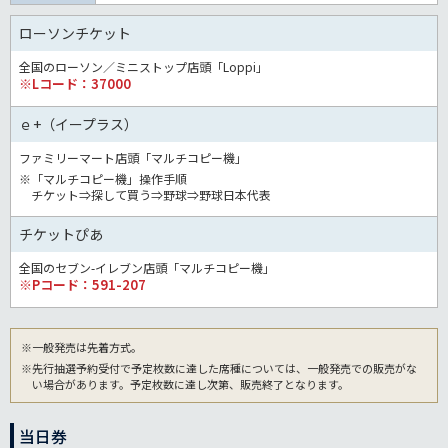
ローソンチケット
全国のローソン／ミニストップ店頭「Loppi」
※Lコード：37000
ｅ+（イープラス）
ファミリーマート店頭「マルチコピー機」
※「マルチコピー機」操作手順
チケット⇒探して買う⇒野球⇒野球日本代表
チケットぴあ
全国のセブン-イレブン店頭「マルチコピー機」
※Pコード：591-207
※一般発売は先着方式。
※先行抽選予約受付で予定枚数に達した席種については、一般発売での販売がな
い場合があります。予定枚数に達し次第、販売終了となります。
当日券