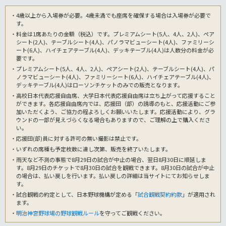
・4歳以上から入場券が必要。4歳未満でも座席を確保する場合は入場券が必要で
す。
・料金は1席あたりの金額（税込）です。プレミアムシート(5人、4人、2人)、ペア
シート(2人)、テーブルシート(4人)、パノラマビューシート(4人)、ファミリーシ
ート(6人)、ハイチェアテーブル(4人)、デッキテーブル(4人)は人数分の料金が必
要です。
・プレミアムシート(5人、4人、2人)、ペアシート(2人)、テーブルシート(4人)、パ
ノラマビューシート(4人)、ファミリーシート(6人)、ハイチェアテーブル(4人)、
デッキテーブル(4人)はローソンチケットのみでの販売となります。
・高校日本代表応援自由席、大学日本代表応援自由席は立ち上がって応援すること
ができます。各応援自由席内では、応援団（部）の誘導のもと、応援活動にご参
加いただくよう、ご協力の程よろしくお願いいたします。応援活動により、グラ
ウンドの一部が見えづらくなる場合もありますので、ご理解の上で購入くださ
い。
・応援団(部)員に対する許可の無い撮影は禁止です。
・いずれの席種も予定枚数に達し次第、販売を終了いたします。
・雨天など不測の事態で8月29日の試合が中止の場合、翌日8月30日に順延しま
す。8月29日のチケットで8月30日の試合を観戦できます。8月30日の試合が中止
の場合は、払い戻しを行います。払い戻しの詳細は当サイトにてお知らせしま
す。
・試合観戦の約定として、日本野球機構が定める「
試合観戦契約約款
」が適用され
ます。
・
明治神宮野球場の野球観戦ルール
を守ってご観戦ください。