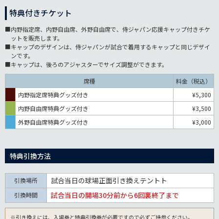
特典付きチケット
■内野指定席、内野自由席、外野自由席で、侍ジャパン応援キャップ付きチケ
ットを販売します。
■キャップのデザインは、侍ジャパンが試合で着用するキャップと同じデザイ
ンです。
■キャップは、後ろのアジャスターでサイズ調整ができます。
席種
料金（税込）
内野指定席特典グッズ付き
¥5,300
内野自由席特典グッズ付き
¥3,500
外野自由席特典グッズ付き
¥3,000
特典引換方法
試合当日の球場正面引き換えテントト
引換場所
試合当日の開場30分前から6回裏終了まで
引換時間
※引き換えには、入場券と特典引換券が必要ですので必ずご持参ください。