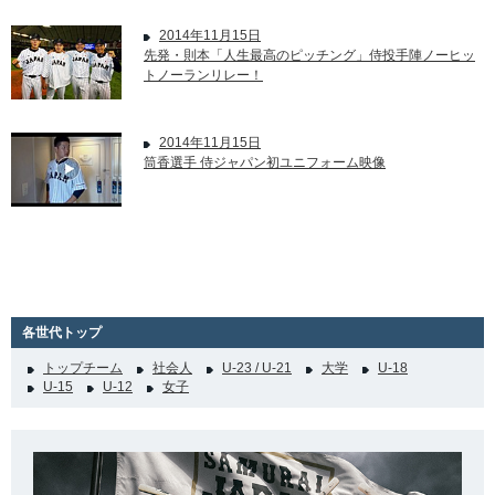
2014年11月15日
先発・則本「人生最高のピッチング」侍投手陣ノーヒッ
トノーランリレー！
2014年11月15日
筒香選手 侍ジャパン初ユニフォーム映像
各世代トップ
トップチーム
社会人
U-23 / U-21
大学
U-18
U-15
U-12
女子