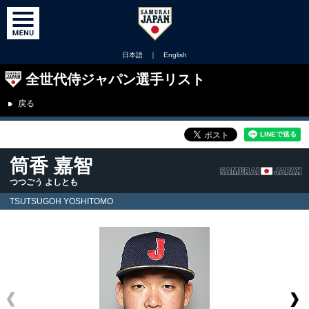
日本語
｜
English
全世代侍ジャパン選手リスト
戻る
筒香 嘉智
つつごう よしとも
TSUTSUGOH YOSHITOMO