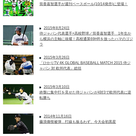
筒香嘉智選手が週刊ベースボール(10/14発売)に登場！
2015年8月24日
侍ジャパン代表選手×高校野球／筒香嘉智選手 1年生か
ら横浜の主軸に抜擢！高校通算69HRを放ったハマのゴジ
ラ
2015年3月26日
「ひかりTV 4K GLOBAL BASEBALL MATCH 2015 侍ジ
ャパン 対 欧州代表」総括
2015年3月10日
終盤に集中打を見せた侍ジャパンが4対3で欧州代表に逆
転勝ち
2014年11月16日
藤浪痛恨被弾…打線も振るわず、今大会初黒星