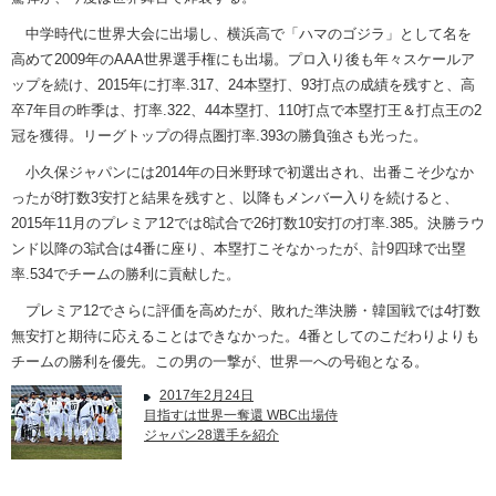
中学時代に世界大会に出場し、横浜高で「ハマのゴジラ」として名を
高めて2009年のAAA世界選手権にも出場。プロ入り後も年々スケールア
ップを続け、2015年に打率.317、24本塁打、93打点の成績を残すと、高
卒7年目の昨季は、打率.322、44本塁打、110打点で本塁打王＆打点王の2
冠を獲得。リーグトップの得点圏打率.393の勝負強さも光った。
小久保ジャパンには2014年の日米野球で初選出され、出番こそ少なか
ったが8打数3安打と結果を残すと、以降もメンバー入りを続けると、
2015年11月のプレミア12では8試合で26打数10安打の打率.385。決勝ラウ
ンド以降の3試合は4番に座り、本塁打こそなかったが、計9四球で出塁
率.534でチームの勝利に貢献した。
プレミア12でさらに評価を高めたが、敗れた準決勝・韓国戦では4打数
無安打と期待に応えることはできなかった。4番としてのこだわりよりも
チームの勝利を優先。この男の一撃が、世界一への号砲となる。
2017年2月24日
目指すは世界一奪還 WBC出場侍
ジャパン28選手を紹介