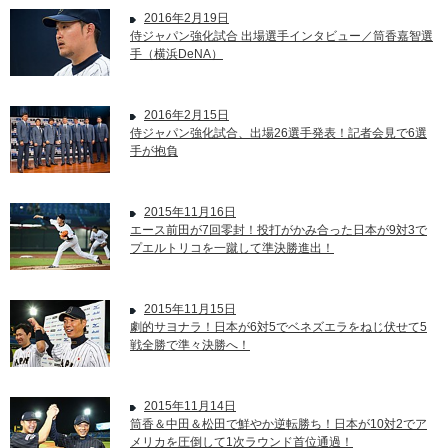
2016年2月19日
侍ジャパン強化試合 出場選手インタビュー／筒香嘉智選
手（横浜DeNA）
2016年2月15日
侍ジャパン強化試合、出場26選手発表！記者会見で6選
手が抱負
2015年11月16日
エース前田が7回零封！投打がかみ合った日本が9対3で
プエルトリコを一蹴して準決勝進出！
2015年11月15日
劇的サヨナラ！日本が6対5でベネズエラをねじ伏せて5
戦全勝で準々決勝へ！
2015年11月14日
筒香＆中田＆松田で鮮やか逆転勝ち！日本が10対2でア
メリカを圧倒して1次ラウンド首位通過！