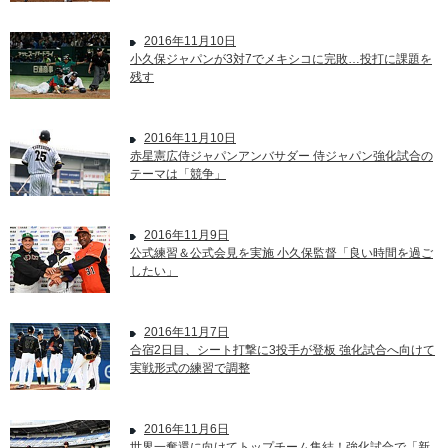
2016年11月10日
小久保ジャパンが3対7でメキシコに完敗…投打に課題を
残す
2016年11月10日
赤星憲広侍ジャパンアンバサダー 侍ジャパン強化試合の
テーマは「競争」
2016年11月9日
公式練習＆公式会見を実施 小久保監督「良い時間を過ご
したい」
2016年11月7日
合宿2日目、シート打撃に3投手が登板 強化試合へ向けて
実戦形式の練習で調整
2016年11月6日
世界一奪還に向けてトップチーム集結！強化試合で「新