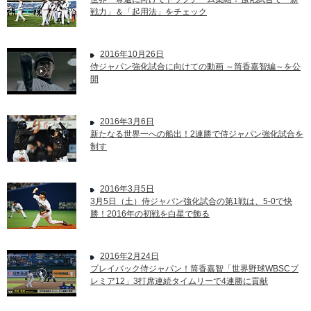
戦力」＆「起用法」をチェック
2016年10月26日
侍ジャパン強化試合に向けての動画 ～筒香嘉智編～を公
開
2016年3月6日
新たなる世界一への船出！2連勝で侍ジャパン強化試合を
制す
2016年3月5日
3月5日（土）侍ジャパン強化試合の第1戦は、5-0で快
勝！2016年の初戦を白星で飾る
2016年2月24日
プレイバック侍ジャパン！筒香嘉智「世界野球WBSCプ
レミア12」3打席連続タイムリーで4連勝に貢献