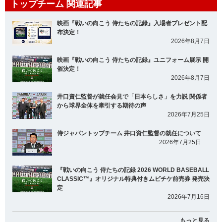
トップチーム 関連記事
映画『戦いの向こう 侍たちの記録』入場者プレゼント配
布決定！
2026年8月7日
映画『戦いの向こう 侍たちの記録』ユニフォーム展示 開
催決定！
2026年8月7日
井口資仁監督が就任会見で「日本らしさ」を力説 関係者
から球界全体を牽引する期待の声
2026年7月25日
侍ジャパントップチーム 井口資仁監督の就任について
2026年7月25日
『戦いの向こう 侍たちの記録 2026 WORLD BASEBALL
CLASSIC™』オリジナル特典付きムビチケ前売券 発売決
定
2026年7月16日
もっと見る