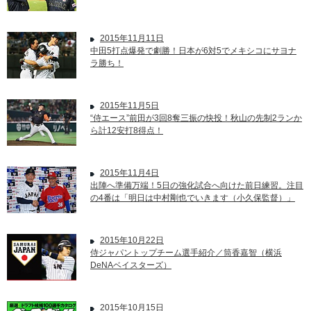
2015年11月11日
中田5打点爆発で劇勝！日本が6対5でメキシコにサヨナ
ラ勝ち！
2015年11月5日
“侍エース”前田が3回8奪三振の快投！秋山の先制2ランか
ら計12安打8得点！
2015年11月4日
出陣へ準備万端！5日の強化試合へ向けた前日練習。注目
の4番は「明日は中村剛也でいきます（小久保監督）」
2015年10月22日
侍ジャパントップチーム選手紹介／筒香嘉智（横浜
DeNAベイスターズ）
2015年10月15日