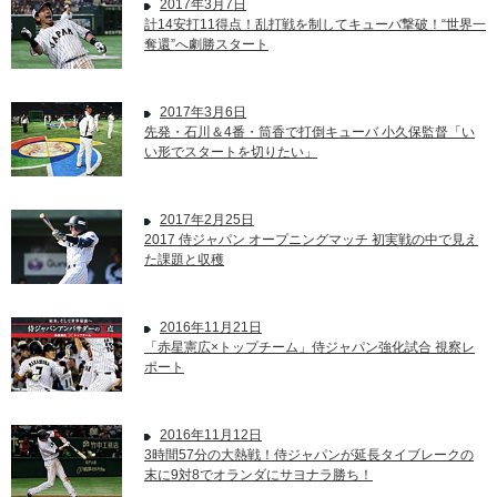
2017年3月7日
計14安打11得点！乱打戦を制してキューバ撃破！“世界一
奪還”へ劇勝スタート
2017年3月6日
先発・石川＆4番・筒香で打倒キューバ 小久保監督「い
い形でスタートを切りたい」
2017年2月25日
2017 侍ジャパン オープニングマッチ 初実戦の中で見え
た課題と収穫
2016年11月21日
「赤星憲広×トップチーム」侍ジャパン強化試合 視察レ
ポート
2016年11月12日
3時間57分の大熱戦！侍ジャパンが延長タイブレークの
末に9対8でオランダにサヨナラ勝ち！