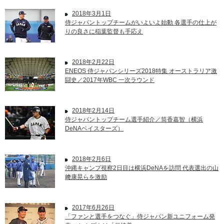
2018年3月1日
侍ジャパントップチームがいよいよ始動 各選手の仕上が
りの良さに稲葉監督も手応え
2018年2月22日
ENEOS 侍ジャパンシリーズ2018特集 オーストラリア激
闘史／2017年WBC 一次ラウンド
2018年2月14日
侍ジャパントップチーム選手紹介／筒香嘉智（横浜
DeNAベイスターズ）
2018年2月6日
沖縄キャンプ視察2日目は横浜DeNAを訪問 代表選出の山
﨑康晃らを激励
2017年6月26日
「ファンと選手をつなぐ」侍ジャパン新ユニフォーム発