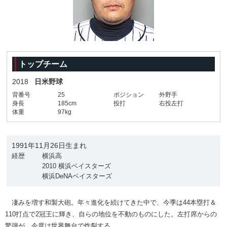
トップチーム
2018
日米野球
背番号
25
ポジション
外野手
身長
185cm
投打
右投左打
体重
97kg
1991年11月26日生まれ
経歴
横浜高
2010 横浜ベイスターズ
横浜DeNAベイスターズ
凄みを増す和製大砲。年々進化を続けてきた中で、今季は44本塁打＆
110打点で2冠王に輝き、自らの地位を不動のものにした。左打席からの
驚弾が、今度は世界舞台で炸裂する。