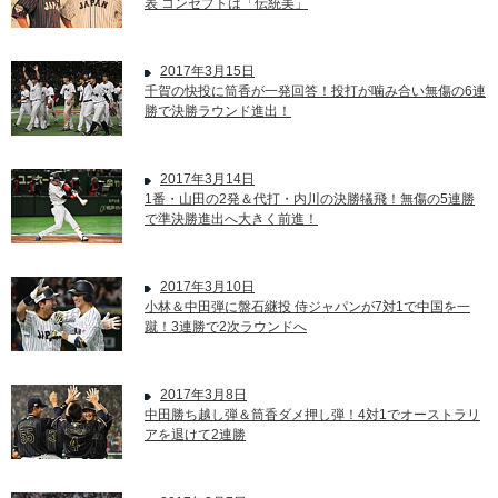
表 コンセプトは「伝統美」
2017年3月15日
千賀の快投に筒香が一発回答！投打が噛み合い無傷の6連
勝で決勝ラウンド進出！
2017年3月14日
1番・山田の2発＆代打・内川の決勝犠飛！無傷の5連勝
で準決勝進出へ大きく前進！
2017年3月10日
小林＆中田弾に盤石継投 侍ジャパンが7対1で中国を一
蹴！3連勝で2次ラウンドへ
2017年3月8日
中田勝ち越し弾＆筒香ダメ押し弾！4対1でオーストラリ
アを退けて2連勝