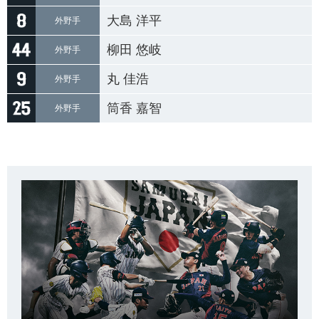
大島 洋平
外野手
柳田 悠岐
外野手
丸 佳浩
外野手
筒香 嘉智
外野手