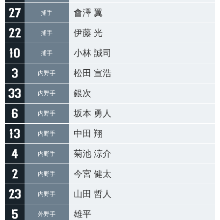
會澤 翼
捕手
伊藤 光
捕手
小林 誠司
捕手
松田 宣浩
内野手
銀次
内野手
坂本 勇人
内野手
中田 翔
内野手
菊池 涼介
内野手
今宮 健太
内野手
山田 哲人
内野手
雄平
外野手