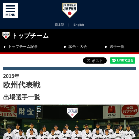
日本語
｜
English
トップチーム
トップチーム記事
試合・大会
選手一覧
2015年
欧州代表戦
出場選手一覧