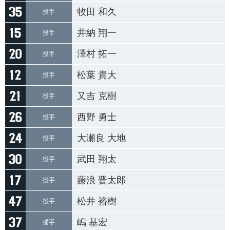
牧田 和久
投手
井納 翔一
投手
澤村 拓一
投手
松葉 貴大
投手
又吉 克樹
投手
西野 勇士
投手
大瀬良 大地
投手
武田 翔太
投手
藤浪 晋太郎
投手
松井 裕樹
投手
嶋 基宏
捕手