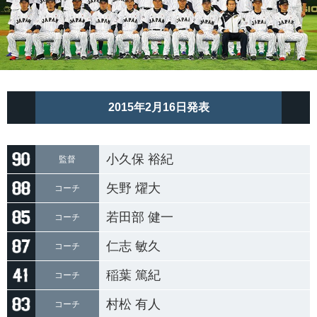
2015年2月16日発表
小久保 裕紀
監督
矢野 燿大
コーチ
若田部 健一
コーチ
仁志 敏久
コーチ
稲葉 篤紀
コーチ
村松 有人
コーチ