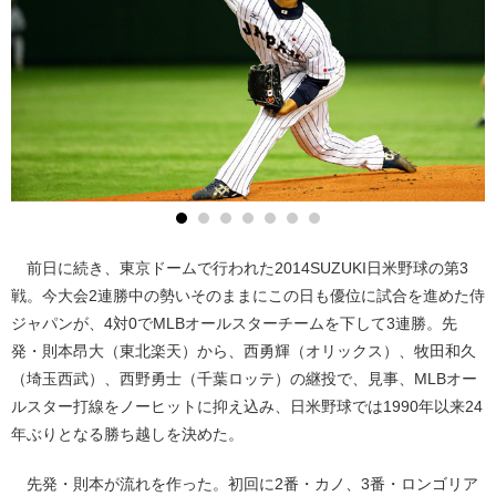
前日に続き、東京ドームで行われた2014SUZUKI日米野球の第3
戦。今大会2連勝中の勢いそのままにこの日も優位に試合を進めた侍
ジャパンが、4対0でMLBオールスターチームを下して3連勝。先
発・則本昂大（東北楽天）から、西勇輝（オリックス）、牧田和久
（埼玉西武）、西野勇士（千葉ロッテ）の継投で、見事、MLBオー
ルスター打線をノーヒットに抑え込み、日米野球では1990年以来24
年ぶりとなる勝ち越しを決めた。
先発・則本が流れを作った。初回に2番・カノ、3番・ロンゴリア