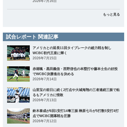
2026年7月16日
もっと見る
試合レポート 関連記事
アメリカとの延長11回タイブレークの総力戦を制し
WCBC初代王座に輝く
2026年7月15日
赤堀颯・黒田義信・西野啓也の本塁打や藤本士生の好投
でWCBC決勝進出を決める
2026年7月14日
山里宝の前日に続く2打点や大城海翔の三者連続三振で粘
るもアメリカに惜敗
2026年7月13日
鈴木泰成が6回1安打14奪三振 榊原七斗が5打数5安打4打
点でWCBC開幕戦を圧勝
2026年7月12日