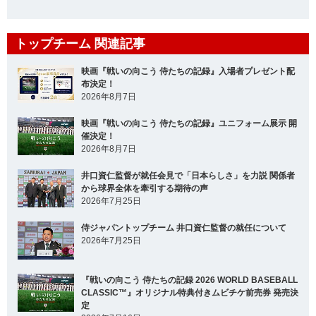
トップチーム 関連記事
映画『戦いの向こう 侍たちの記録』入場者プレゼント配
布決定！
2026年8月7日
映画『戦いの向こう 侍たちの記録』ユニフォーム展示 開
催決定！
2026年8月7日
井口資仁監督が就任会見で「日本らしさ」を力説 関係者
から球界全体を牽引する期待の声
2026年7月25日
侍ジャパントップチーム 井口資仁監督の就任について
2026年7月25日
『戦いの向こう 侍たちの記録 2026 WORLD BASEBALL
CLASSIC™』オリジナル特典付きムビチケ前売券 発売決
定