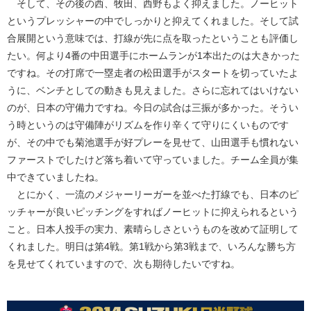
そして、その後の西、牧田、西野もよく抑えました。ノーヒット
というプレッシャーの中でしっかりと抑えてくれました。そして試
合展開という意味では、打線が先に点を取ったということも評価し
たい。何より4番の中田選手にホームランが1本出たのは大きかった
ですね。その打席で一塁走者の松田選手がスタートを切っていたよ
うに、ベンチとしての動きも見えました。さらに忘れてはいけない
のが、日本の守備力ですね。今日の試合は三振が多かった。そうい
う時というのは守備陣がリズムを作り辛くて守りにくいものです
が、その中でも菊池選手が好プレーを見せて、山田選手も慣れない
ファーストでしたけど落ち着いて守っていました。チーム全員が集
中できていましたね。
とにかく、一流のメジャーリーガーを並べた打線でも、日本のピ
ッチャーが良いピッチングをすればノーヒットに抑えられるという
こと。日本人投手の実力、素晴らしさというものを改めて証明して
くれました。明日は第4戦。第1戦から第3戦まで、いろんな勝ち方
を見せてくれていますので、次も期待したいですね。