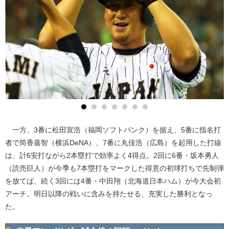
一方、3番に松田宣浩（福岡ソフトバンク）を据え、5番に指名打
者で筒香嘉智（横浜DeNA）、7番に丸佳浩（広島）を起用した打線
は、計6安打ながら2本塁打で効率よく4得点。2回に6番・坂本勇人
（読売巨人）が今季も7本塁打をマークした得意の初球打ちで先制弾
を放てば、続く3回には4番・中田翔（北海道日本ハム）が今大会初
アーチ。明日以降の戦いに含みを持たせる、充実した勝利となっ
た。