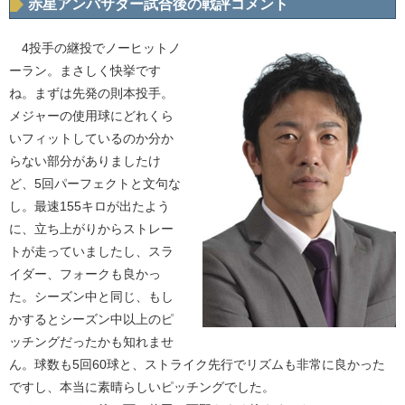
赤星アンバサダー試合後の戦評コメント
4投手の継投でノーヒットノ
ーラン。まさしく快挙です
ね。まずは先発の則本投手。
メジャーの使用球にどれくら
いフィットしているのか分か
らない部分がありましたけ
ど、5回パーフェクトと文句な
し。最速155キロが出たよう
に、立ち上がりからストレー
トが走っていましたし、スラ
イダー、フォークも良かっ
た。シーズン中と同じ、もし
かするとシーズン中以上のピ
ッチングだったかも知れませ
ん。球数も5回60球と、ストライク先行でリズムも非常に良かった
ですし、本当に素晴らしいピッチングでした。