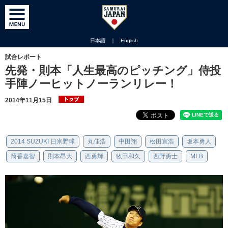
日本語
｜
English
試合レポート
先発・則本「人生最高のピッチング」侍投
手陣ノーヒットノーランリレー！
2014年11月15日
2014 SUZUKI 日米野球
丸佳浩
中田翔
松田宣浩
坂本勇人
筒香嘉智
則本昂大
西勇輝
牧田和久
西野勇士
MLB