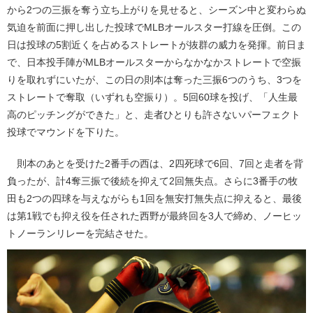
から2つの三振を奪う立ち上がりを見せると、シーズン中と変わらぬ
気迫を前面に押し出した投球でMLBオールスター打線を圧倒。この
日は投球の5割近くを占めるストレートが抜群の威力を発揮。前日ま
で、日本投手陣がMLBオールスターからなかなかストレートで空振
りを取れずにいたが、この日の則本は奪った三振6つのうち、3つを
ストレートで奪取（いずれも空振り）。5回60球を投げ、「人生最
高のピッチングができた」と、走者ひとりも許さないパーフェクト
投球でマウンドを下りた。
則本のあとを受けた2番手の西は、2四死球で6回、7回と走者を背
負ったが、計4奪三振で後続を抑えて2回無失点。さらに3番手の牧
田も2つの四球を与えながらも1回を無安打無失点に抑えると、最後
は第1戦でも抑え役を任された西野が最終回を3人で締め、ノーヒッ
トノーランリレーを完結させた。