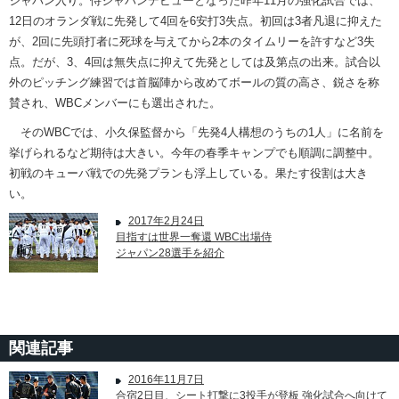
ジャパン入り。侍ジャパンデビューとなった昨年11月の強化試合では、
12日のオランダ戦に先発して4回を6安打3失点。初回は3者凡退に抑えた
が、2回に先頭打者に死球を与えてから2本のタイムリーを許すなど3失
点。だが、3、4回は無失点に抑えて先発としては及第点の出来。試合以
外のピッチング練習では首脳陣から改めてボールの質の高さ、鋭さを称
賛され、WBCメンバーにも選出された。
そのWBCでは、小久保監督から「先発4人構想のうちの1人」に名前を
挙げられるなど期待は大きい。今年の春季キャンプでも順調に調整中。
初戦のキューバ戦での先発プランも浮上している。果たす役割は大き
い。
2017年2月24日
目指すは世界一奪還 WBC出場侍
ジャパン28選手を紹介
関連記事
2016年11月7日
合宿2日目、シート打撃に3投手が登板 強化試合へ向けて