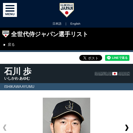
日本語
｜
English
全世代侍ジャパン選手リスト
戻る
石川 歩
いしかわ あゆむ
ISHIKAWA AYUMU