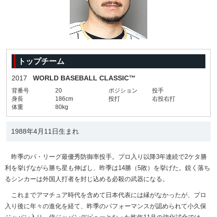
トップチーム
2017
WORLD BASEBALL CLASSIC™
背番号
20
ポジション
投手
身長
186cm
投打
右投右打
体重
80kg
1988年4月11日生まれ
昨季のパ・リーグ最優秀防御率投手。プロ入り以降3年連続で2ケタ勝
利を挙げながら勝ち星も伸ばし、昨季は14勝（5敗）を挙げた。鋭く落ち
るシンカーは外国人打者を封じ込める必殺の武器になる。
これまでアマチュア時代を含めて日本代表には縁がなかったが、プロ
入り後に年々の進化を経て、昨季のパフォーマンスが認められて小久保