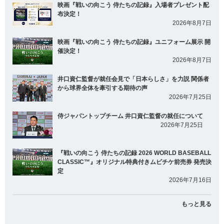
映画『戦いの向こう 侍たちの記録』入場者プレゼント配
布決定！
2026年8月7日
映画『戦いの向こう 侍たちの記録』ユニフォーム展示 開
催決定！
2026年8月7日
井口資仁監督が就任会見で「日本らしさ」を力説 関係者
から球界全体を牽引する期待の声
2026年7月25日
侍ジャパントップチーム 井口資仁監督の就任について
2026年7月25日
『戦いの向こう 侍たちの記録 2026 WORLD BASEBALL
CLASSIC™』オリジナル特典付きムビチケ前売券 発売決
定
2026年7月16日
もっと見る