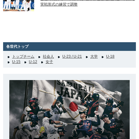
実戦形式の練習で調整
各世代トップ
トップチーム
社会人
U-23 / U-21
大学
U-18
U-15
U-12
女子