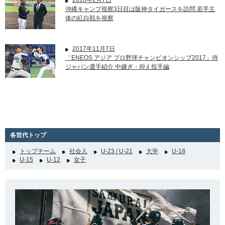
2018年2月7日
沖縄キャンプ視察3日目は阪神タイガースを訪問 若手主
体の紅白戦を視察
2017年11月7日
「ENEOS アジア プロ野球チャンピオンシップ2017」侍
ジャパン選手紹介 中継ぎ・抑え投手編
各世代トップ
トップチーム
社会人
U-23 / U-21
大学
U-18
U-15
U-12
女子