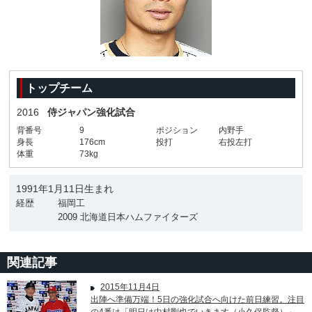
トップチーム
2016
侍ジャパン強化試合
背番号
9
ポジション
内野手
身長
176cm
投打
右投左打
体重
73kg
1991年1月11日生まれ
経歴
福岡工
2009 北海道日本ハムファイターズ
関連記事
2015年11月4日
出陣へ準備万端！5日の強化試合へ向けた前日練習。注目