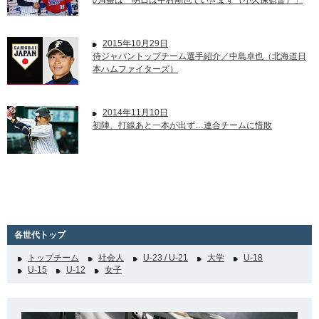
の4番は「明日は中村剛也でいきます（小久保監督）」
2015年10月29日
侍ジャパントップチーム選手紹介／中島卓也（北海道日
本ハムファイターズ）
2014年11月10日
初陣、打線あと一本が出ず…連合チームに惜敗
各世代トップ
トップチーム
社会人
U-23 / U-21
大学
U-18
U-15
U-12
女子