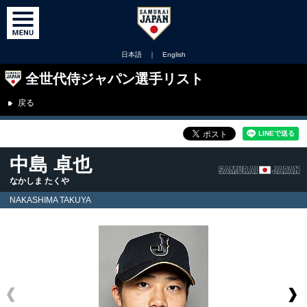
日本語
｜
English
全世代侍ジャパン選手リスト
戻る
中島 卓也
なかしま たくや
NAKASHIMA TAKUYA