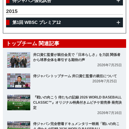
侍ジャパン強化試合
2015
第1回 WBSC プレミア12
トップチーム 関連記事
井口資仁監督が就任会見で「日本らしさ」を力説 関係者
から球界全体を牽引する期待の声
2026年7月25日
侍ジャパントップチーム 井口資仁監督の就任について
2026年7月25日
『戦いの向こう 侍たちの記録 2026 WORLD BASEBALL
CLASSIC™』オリジナル特典付きムビチケ前売券 発売決
定
2026年7月16日
侍ジャパン完全密着ドキュメンタリー映画「戦いの向こ