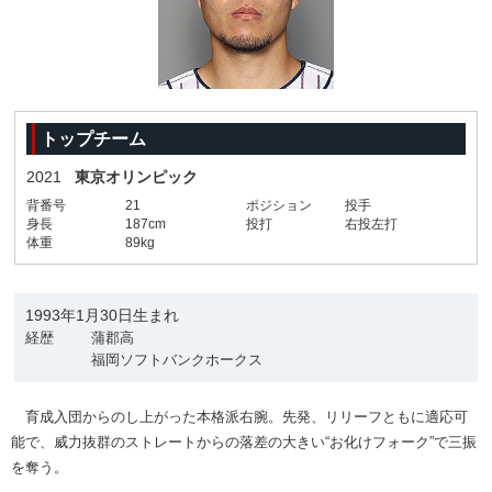
トップチーム
2021
東京オリンピック
背番号
21
ポジション
投手
身長
187cm
投打
右投左打
体重
89kg
1993年1月30日生まれ
経歴
蒲郡高
福岡ソフトバンクホークス
育成入団からのし上がった本格派右腕。先発、リリーフともに適応可
能で、威力抜群のストレートからの落差の大きい“お化けフォーク”で三振
を奪う。