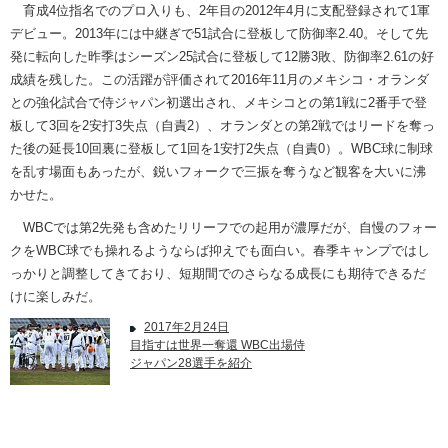
育成4位指名でのプロ入りも、2年目の2012年4月に支配登録されて1軍
デビュー。2013年には中継ぎで51試合に登板して防御率2.40。そして先
発に転向した昨季はシーズン25試合に登板して12勝3敗、防御率2.61の好
成績を残した。この活躍が評価されて2016年11月のメキシコ・オランダ
との強化試合で侍ジャパン初選出され、メキシコとの第1戦に2番手で登
板して3回を2安打3失点（自責2）、オランダとの第2戦ではリードを奪っ
た後の延長10回裏に登板して1回を1安打2失点（自責0）。WBC球に制球
を乱す場面もあったが、鋭いフォークで三振を奪うなど観客を大いに沸
かせた。
WBCでは第2先発も含めたリリーフでの起用が濃厚だが、自慢のフォー
クをWBC球でも操れるようならば抑えでも面白い。春季キャンプではし
っかりと調整してきており、短期間でのさらなる成長にも期待できるだ
けに楽しみだ。
2017年2月24日
目指すは世界一奪還 WBC出場侍
ジャパン28選手を紹介