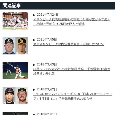
関連記事
2021年7月24日
オリンピック代表結成後初の実戦は打線が繋がらず楽天
に3対5と逆転負け 25日は巨人と対戦
2021年7月5日
東京オリンピックの内定選手変更（追加）について
2018年3月3日
稲葉ジャパンが2対0の完封勝利 先発・千賀滉大は6者連
続三振の離れ業
2018年3月2日
ENEOS 侍ジャパンシリーズ2018「日本 vs オーストラリ
ア」3月3日（土）予告先発投手のお知らせ
2018年2月11日