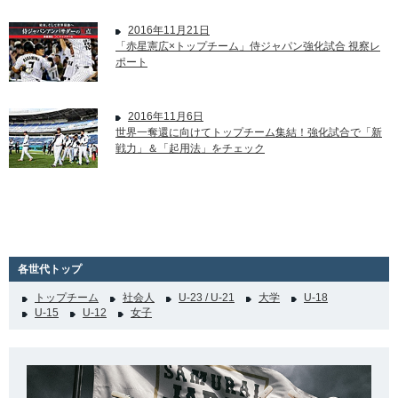
2016年11月21日
「赤星憲広×トップチーム」侍ジャパン強化試合 視察レ
ポート
2016年11月6日
世界一奪還に向けてトップチーム集結！強化試合で「新
戦力」＆「起用法」をチェック
各世代トップ
トップチーム
社会人
U-23 / U-21
大学
U-18
U-15
U-12
女子