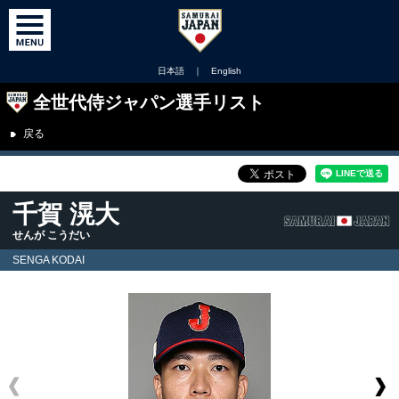
日本語
｜
English
全世代侍ジャパン選手リスト
戻る
千賀 滉大
せんが こうだい
SENGA KODAI