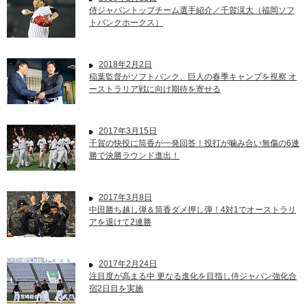
侍ジャパントップチーム選手紹介／千賀滉大（福岡ソフ
トバンクホークス）
2018年2月2日
稲葉監督がソフトバンク、巨人の春季キャンプを視察 オ
ーストラリア戦に向け期待を寄せる
2017年3月15日
千賀の快投に筒香が一発回答！投打が噛み合い無傷の6連
勝で決勝ラウンド進出！
2017年3月8日
中田勝ち越し弾＆筒香ダメ押し弾！4対1でオーストラリ
アを退けて2連勝
2017年2月24日
注目度が高まる中 更なる進化を目指し侍ジャパン強化合
宿2日目を実施