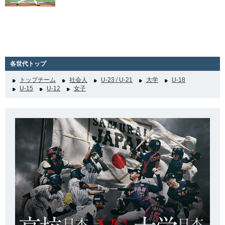
各世代トップ
トップチーム
社会人
U-23 / U-21
大学
U-18
U-15
U-12
女子