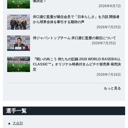
催決定！
2026年8月7日
井口資仁監督が就任会見で「日本らしさ」を力説 関係者
から球界全体を牽引する期待の声
2026年7月25日
侍ジャパントップチーム 井口資仁監督の就任について
2026年7月25日
『戦いの向こう 侍たちの記録 2026 WORLD BASEBALL
CLASSIC™』オリジナル特典付きムビチケ前売券 発売決
定
2026年7月16日
もっと見る
選手一覧
大会別