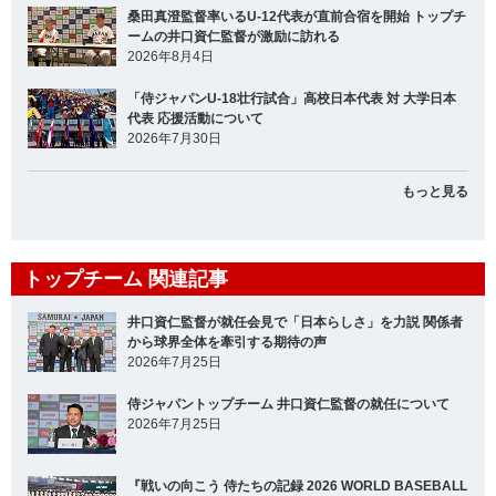
桑田真澄監督率いるU-12代表が直前合宿を開始 トップチ
ームの井口資仁監督が激励に訪れる
2026年8月4日
「侍ジャパンU-18壮行試合」高校日本代表 対 大学日本
代表 応援活動について
2026年7月30日
もっと見る
トップチーム 関連記事
井口資仁監督が就任会見で「日本らしさ」を力説 関係者
から球界全体を牽引する期待の声
2026年7月25日
侍ジャパントップチーム 井口資仁監督の就任について
2026年7月25日
『戦いの向こう 侍たちの記録 2026 WORLD BASEBALL