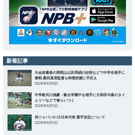
新着記事
大会前最後の実戦は山田亮碩の好投などで中学生相手に
善戦 桑田真澄監督も特徴把握に手応え
2026年8月6日
中学軟式の強豪・駿台学園中を相手に大和田与喜のタイ
ムリーなどで食らいつく
2026年8月5日
侍ジャパンU-15日本代表 選手決定について
2026年8月5日