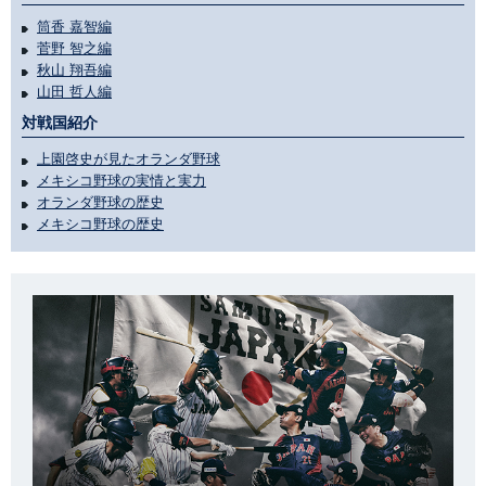
筒香 嘉智編
菅野 智之編
秋山 翔吾編
山田 哲人編
対戦国紹介
上園啓史が見たオランダ野球
メキシコ野球の実情と実力
オランダ野球の歴史
メキシコ野球の歴史