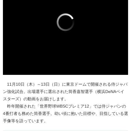
11月10日（木）～13日（日）に東京ドームで開催される侍ジャパ
ン強化試合。出場選手に選出された筒香嘉智選手（横浜DeNAベイ
スターズ）の動画をお届けします。
昨年開催された「世界野球WBSCプレミア12」では侍ジャパンの
4番打者も務めた筒香選手。幼い頃に抱いた目標や、目指している選
手像等を語っています。