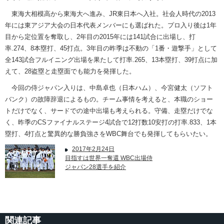
東海大相模高から東海大へ進み、JR東日本へ入社。社会人時代の2013
年には東アジア大会の日本代表メンバーにも選ばれた。プロ入り後は1年
目から定位置を奪取し、2年目の2015年には141試合に出場し、打
率.274、8本塁打、45打点。3年目の昨季は不動の「1番・遊撃手」として
全143試合フルイニング出場を果たして打率.265、13本塁打、39打点に加
えて、28盗塁と走塁面でも能力を発揮した。
今回の侍ジャパン入りは、中島卓也（日本ハム）、今宮健太（ソフト
バンク）の故障辞退によるもの。チーム事情を考えると、本職のショー
トだけでなく、サードでの途中出場も考えられる。守備、走塁だけでな
く、昨季のCSファイナルステージ4試合で12打数10安打の打率.833、1本
塁打、4打点と驚異的な勝負強さをWBC舞台でも発揮してもらいたい。
2017年2月24日
目指すは世界一奪還 WBC出場侍
ジャパン28選手を紹介
関連記事