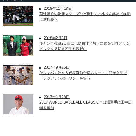
2018年11月13日
菊池涼介の決勝スクイズなど機動力と小技を絡めて終盤
に逆転勝ち
2018年2月3日
キャンプ視察2日目は広島東洋と埼玉西武を訪問 オリン
ピックを見据え若手も視野に
2017年9月26日
侍ジャパン社会人代表直前合宿スタート！記者会見で
「アジアナンバーワン」を誓う
2017年1月28日
2017 WORLD BASEBALL CLASSIC™出場選手に田中広
輔を追加