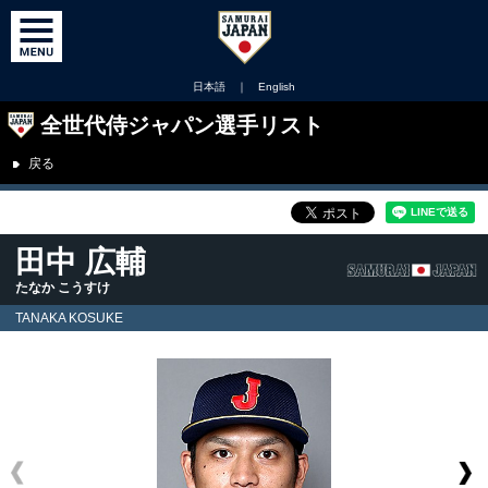
日本語
｜
English
全世代侍ジャパン選手リスト
戻る
田中 広輔
たなか こうすけ
TANAKA KOSUKE