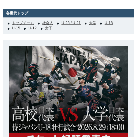
各世代トップ
トップチーム
社会人
U-23 / U-21
大学
U-18
U-15
U-12
女子