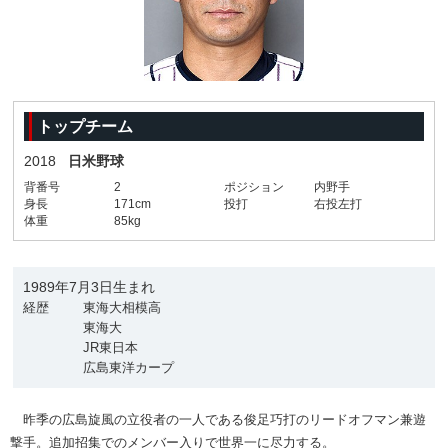
トップチーム
2018
日米野球
背番号
2
ポジション
内野手
身長
171cm
投打
右投左打
体重
85kg
1989年7月3日生まれ
経歴
東海大相模高
東海大
JR東日本
広島東洋カープ
昨季の広島旋風の立役者の一人である俊足巧打のリードオフマン兼遊
撃手。追加招集でのメンバー入りで世界一に尽力する。