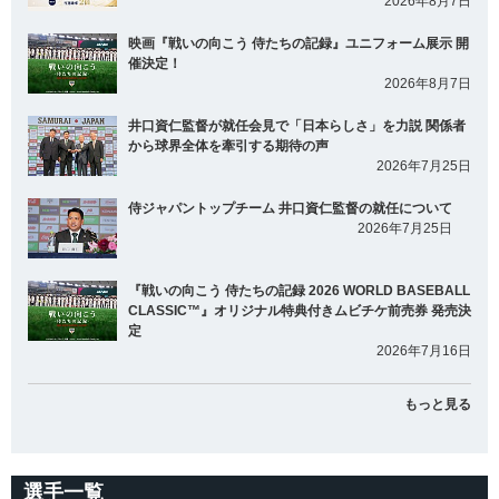
2026年8月7日
映画『戦いの向こう 侍たちの記録』ユニフォーム展示 開
催決定！
2026年8月7日
井口資仁監督が就任会見で「日本らしさ」を力説 関係者
から球界全体を牽引する期待の声
2026年7月25日
侍ジャパントップチーム 井口資仁監督の就任について
2026年7月25日
『戦いの向こう 侍たちの記録 2026 WORLD BASEBALL
CLASSIC™』オリジナル特典付きムビチケ前売券 発売決
定
2026年7月16日
もっと見る
選手一覧