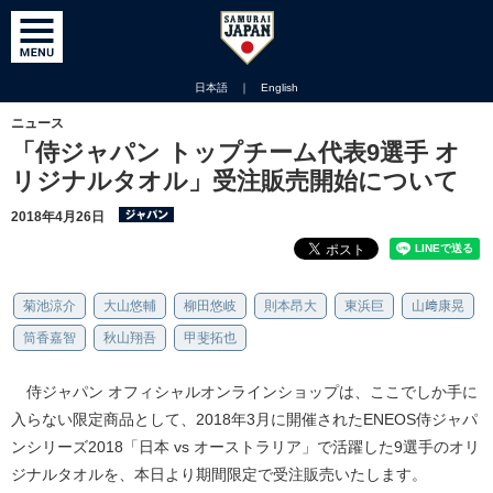
日本語
｜
English
ニュース
「侍ジャパン トップチーム代表9選手 オ
リジナルタオル」受注販売開始について
2018年4月26日
菊池涼介
大山悠輔
柳田悠岐
則本昂大
東浜巨
山﨑康晃
筒香嘉智
秋山翔吾
甲斐拓也
侍ジャパン オフィシャルオンラインショップは、ここでしか手に
入らない限定商品として、2018年3月に開催されたENEOS侍ジャパ
ンシリーズ2018「日本 vs オーストラリア」で活躍した9選手のオリ
ジナルタオルを、本日より期間限定で受注販売いたします。