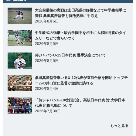
大会前最後の実戦は山田亮碩の好投などで中学生相手に
善戦 桑田真澄監督も特徴把握に手応え
2026年8月6日
中学軟式の強豪・駿台学園中を相手に大和田与喜のタイ
ムリーなどで食らいつく
2026年8月5日
侍ジャパンU-15日本代表 選手決定について
2026年8月5日
桑田真澄監督率いるU-12代表が直前合宿を開始 トップチ
ームの井口資仁監督が激励に訪れる
2026年8月4日
「侍ジャパンU-18壮行試合」高校日本代表 対 大学日本
代表 応援活動について
2026年7月30日
もっと見る