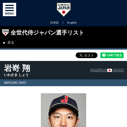
日本語
｜
English
全世代侍ジャパン選手リスト
戻る
岩嵜 翔
いわさき しょう
IWASAKI SHO