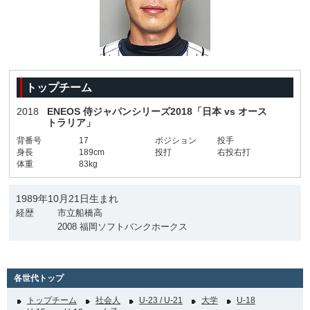
トップチーム
2018
ENEOS 侍ジャパンシリーズ2018「日本 vs オース
トラリア」
背番号
17
ポジション
投手
身長
189cm
投打
右投右打
体重
83kg
1989年10月21日生まれ
経歴
市立船橋高
2008 福岡ソフトバンクホークス
各世代トップ
トップチーム
社会人
U-23 / U-21
大学
U-18