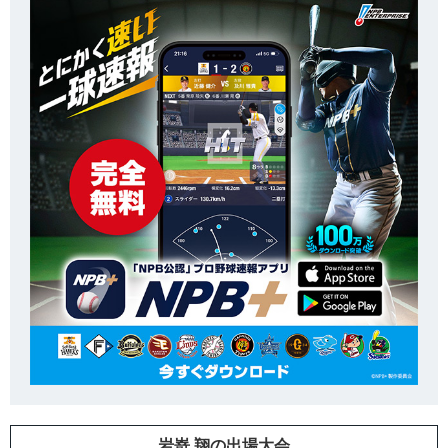
岩嵜 翔の出場大会