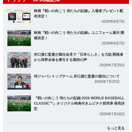
映画『戦いの向こう 侍たちの記録』入場者プレゼント配
布決定！
2026年8月7日
映画『戦いの向こう 侍たちの記録』ユニフォーム展示 開
催決定！
2026年8月7日
井口資仁監督が就任会見で「日本らしさ」を力説 関係者
から球界全体を牽引する期待の声
2026年7月25日
侍ジャパントップチーム 井口資仁監督の就任について
2026年7月25日
『戦いの向こう 侍たちの記録 2026 WORLD BASEBALL
CLASSIC™』オリジナル特典付きムビチケ前売券 発売決
定
2026年7月16日
もっと見る