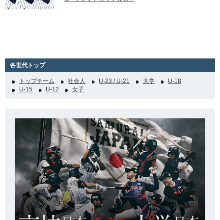
各世代トップ
トップチーム
社会人
U-23 / U-21
大学
U-18
U-15
U-12
女子