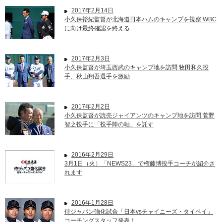
2017年2月14日
小久保裕紀監督が北海道日本ハムのキャンプを視察 WBC
に向け最終確認を終える
2017年2月3日
小久保監督が埼玉西武のキャンプ地を訪問 牧田和久投
手、秋山翔吾選手を激励
2017年2月2日
小久保監督が読売ジャイアンツのキャンプ地を訪問 菅野
智之投手に「投手陣の軸」を託す
2016年2月29日
3月1日（火）「NEWS23」で権藤博投手コーチが紹介さ
れます
2016年1月28日
侍ジャパン強化試合「日本vsチャイニーズ・タイペイ」
コーチングスタッフ発表！