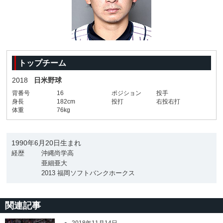
トップチーム
2018
日米野球
背番号
16
ポジション
投手
身長
182cm
投打
右投右打
体重
76kg
1990年6月20日生まれ
経歴
沖縄尚学高
亜細亜大
2013 福岡ソフトバンクホークス
関連記事