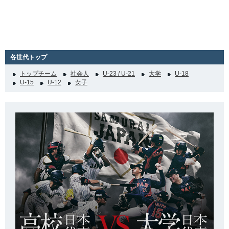
各世代トップ
トップチーム
社会人
U-23 / U-21
大学
U-18
U-15
U-12
女子