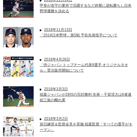
2018年11月14日
甲斐が攻守の要所で活躍するなど終盤に逆転勝ちし日米
野球優勝を決める
2018年11月13日
「2018日米野球」第5戦 予告先発投手について
2018年4月26日
「侍ジャパン トップチーム代表9選手 オリジナルタオ
ル」受注販売開始について
2018年3月3日
稲葉ジャパンが2対0の完封勝利 先発・千賀滉大は6者連
続三振の離れ業
2018年3月2日
前日練習＆監督会見を実施 稲葉監督「すべての選手がキ
ーマン」