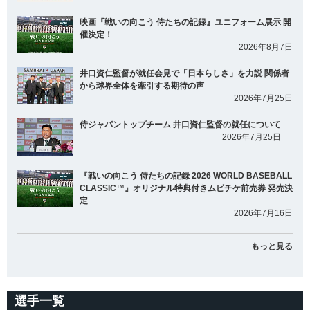
映画『戦いの向こう 侍たちの記録』ユニフォーム展示 開
催決定！
2026年8月7日
井口資仁監督が就任会見で「日本らしさ」を力説 関係者
から球界全体を牽引する期待の声
2026年7月25日
侍ジャパントップチーム 井口資仁監督の就任について
2026年7月25日
『戦いの向こう 侍たちの記録 2026 WORLD BASEBALL
CLASSIC™』オリジナル特典付きムビチケ前売券 発売決
定
2026年7月16日
もっと見る
選手一覧