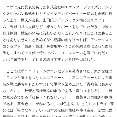
まずは先に発表のあった株式会社NPBエンタープライズとアシッ
クスジャパン株式会社とのダイヤモンドパートナー締結を正式に行
った上で、両氏が会見。山田氏が「アシックス様にはユニフォー
ム、野球用具の提供など、様々なサポートをしていただき、今後の
野球振興、競技の発展に貢献いただくことができればこれに勝るこ
とはありません」と改めて深い感謝の念を述べれば、アシックスの
コンセプト「最新・最速」を実現すべくこの契約合意に至った西前
氏も「すべての世代の侍ジャパンにユニフォームを着ていただくこ
とは光栄であり、全社員の誇りです」と喜びを口にした。
ここでは新ユニフォームのコンセプトも発表された。大きな柱は
「ファンと選手をつなぐユニフォーム」。新ユニフォームには古来
侍が戦に勝ちをもたらすとして甲冑を染め上げた「青褐色（あおか
ちいろ）」、神聖と清浄無垢の象徴である「真白（ましろ）」、日
の丸の赤である「紅色（くれないいろ）」、優美さと力強さの象徴
である「黄金色（こがねいろ）」の4色を採用。さらにストライプ部
分には「輪つなぎ」という日本の伝統的模様を盛り込み、全世代世
界最強を目指すに最も必要な「ファンと選手を無数につなぐ輪」を