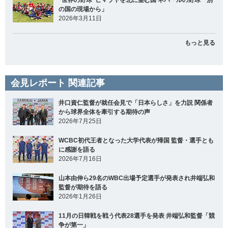
の国の現場から」
2026年3月11日
もっと見る
会見レポート 関連記事
井口資仁監督が就任会見で「日本らしさ」を力説 関係者
から球界全体を牽引する期待の声
2026年7月25日
WCBC初代王者となった大学代表が帰国 監督・選手とも
に感謝を語る
2026年7月16日
山本由伸ら29名のWBC出場予定選手が発表され井端弘和
監督が期待を語る
2026年1月26日
11月の日韓戦を戦う代表28選手を発表 井端弘和監督「競
争が第一」