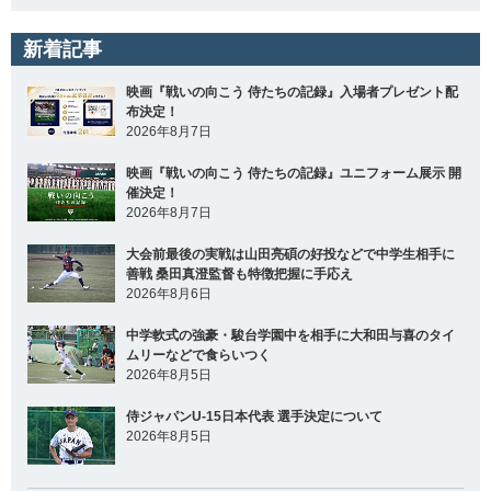
新着記事
映画『戦いの向こう 侍たちの記録』入場者プレゼント配
布決定！
2026年8月7日
映画『戦いの向こう 侍たちの記録』ユニフォーム展示 開
催決定！
2026年8月7日
大会前最後の実戦は山田亮碩の好投などで中学生相手に
善戦 桑田真澄監督も特徴把握に手応え
2026年8月6日
中学軟式の強豪・駿台学園中を相手に大和田与喜のタイ
ムリーなどで食らいつく
2026年8月5日
侍ジャパンU-15日本代表 選手決定について
2026年8月5日