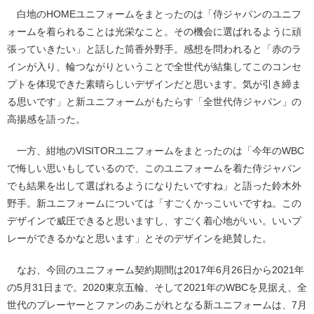
白地のHOMEユニフォームをまとったのは「侍ジャパンのユニフ
ォームを着られることは光栄なこと。その機会に選ばれるように頑
張っていきたい」と話した筒香外野手。感想を問われると「赤のラ
インが入り、輪つながりということで全世代が結集してこのコンセ
プトを体現できた素晴らしいデザインだと思います。気が引き締ま
る思いです」と新ユニフォームがもたらす「全世代侍ジャパン」の
高揚感を語った。
一方、紺地のVISITORユニフォームをまとったのは「今年のWBC
で悔しい思いもしているので、このユニフォームを着た侍ジャパン
でも結果を出して選ばれるようになりたいですね」と語った鈴木外
野手。新ユニフォームについては「すごくかっこいいですね。この
デザインで威圧できると思いますし、すごく着心地がいい。いいプ
レーができるかなと思います」とそのデザインを絶賛した。
なお、今回のユニフォーム契約期間は2017年6月26日から2021年
の5月31日まで。2020東京五輪、そして2021年のWBCを見据え、全
世代のプレーヤーとファンのあこがれとなる新ユニフォームは、7月