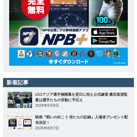
新着記事
U12アジア選手権開幕を翌日に控え公式練習 桑田真澄監
督は選手たちの言動に手応え
2026年8月8日
映画『戦いの向こう 侍たちの記録』入場者プレゼント配
布決定！
2026年8月7日