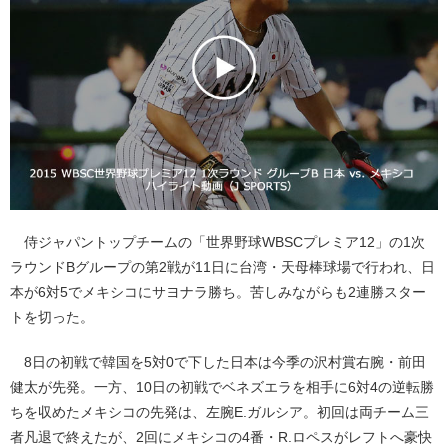
侍ジャパントップチームの「世界野球WBSCプレミア12」の1次
ラウンドBグループの第2戦が11日に台湾・天母棒球場で行われ、日
本が6対5でメキシコにサヨナラ勝ち。苦しみながらも2連勝スター
トを切った。
8日の初戦で韓国を5対0で下した日本は今季の沢村賞右腕・前田
健太が先発。一方、10日の初戦でベネズエラを相手に6対4の逆転勝
ちを収めたメキシコの先発は、左腕E.ガルシア。初回は両チーム三
者凡退で終えたが、2回にメキシコの4番・R.ロペスがレフトへ豪快