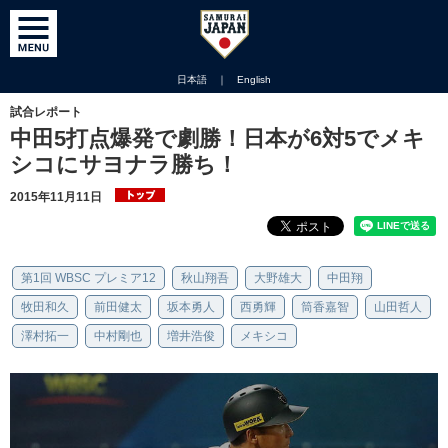
日本語
｜
English
試合レポート
中田5打点爆発で劇勝！日本が6対5でメキ
シコにサヨナラ勝ち！
2015年11月11日
第1回 WBSC プレミア12
秋山翔吾
大野雄大
中田翔
牧田和久
前田健太
坂本勇人
西勇輝
筒香嘉智
山田哲人
澤村拓一
中村剛也
増井浩俊
メキシコ