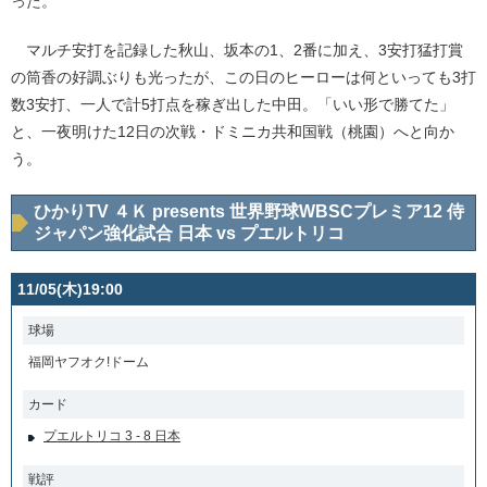
った。
マルチ安打を記録した秋山、坂本の1、2番に加え、3安打猛打賞
の筒香の好調ぶりも光ったが、この日のヒーローは何といっても3打
数3安打、一人で計5打点を稼ぎ出した中田。「いい形で勝てた」
と、一夜明けた12日の次戦・ドミニカ共和国戦（桃園）へと向か
う。
ひかりTV ４Ｋ presents 世界野球WBSCプレミア12 侍
ジャパン強化試合 日本 vs プエルトリコ
11/05(木)19:00
球場
福岡ヤフオク!ドーム
カード
プエルトリコ 3 - 8 日本
戦評