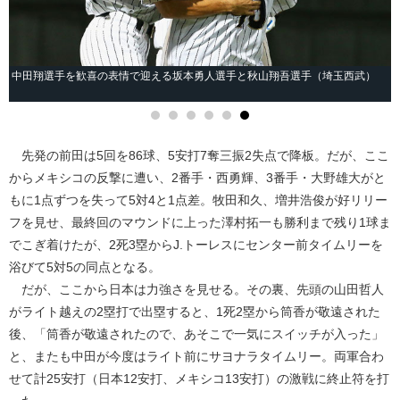
中田翔選手を歓喜の表情で迎える坂本勇人選手と秋山翔吾選手（埼玉西武）
先発の前田は5回を86球、5安打7奪三振2失点で降板。だが、ここ
からメキシコの反撃に遭い、2番手・西勇輝、3番手・大野雄大がと
もに1点ずつを失って5対4と1点差。牧田和久、増井浩俊が好リリー
フを見せ、最終回のマウンドに上った澤村拓一も勝利まで残り1球ま
でこぎ着けたが、2死3塁からJ.トーレスにセンター前タイムリーを
浴びて5対5の同点となる。
だが、ここから日本は力強さを見せる。その裏、先頭の山田哲人
がライト越えの2塁打で出塁すると、1死2塁から筒香が敬遠された
後、「筒香が敬遠されたので、あそこで一気にスイッチが入った」
と、またも中田が今度はライト前にサヨナラタイムリー。両軍合わ
せて計25安打（日本12安打、メキシコ13安打）の激戦に終止符を打