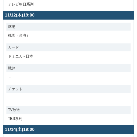
テレビ朝日系列
11/12(木)19:00
球場
桃園（台湾）
カード
ドミニカ - 日本
戦評
－
チケット
－
TV放送
TBS系列
11/14(土)19:00