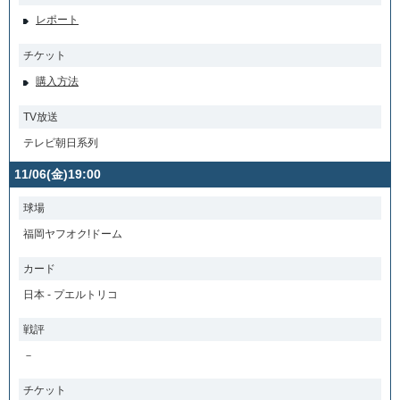
レポート
チケット
購入方法
TV放送
テレビ朝日系列
11/06(金)19:00
球場
福岡ヤフオク!ドーム
カード
日本 - プエルトリコ
戦評
－
チケット