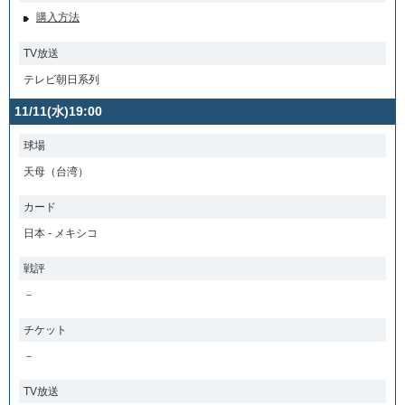
購入方法
TV放送
テレビ朝日系列
11/11(水)19:00
球場
天母（台湾）
カード
日本 - メキシコ
戦評
－
チケット
－
TV放送