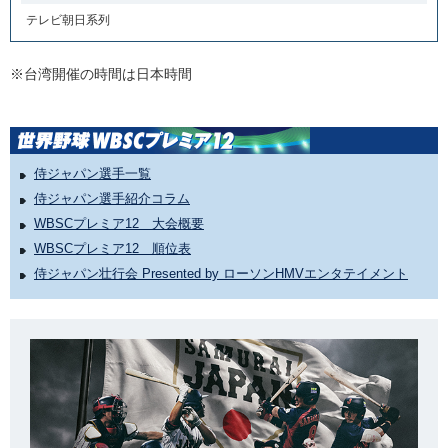
テレビ朝日系列
※台湾開催の時間は日本時間
侍ジャパン選手一覧
侍ジャパン選手紹介コラム
WBSCプレミア12 大会概要
WBSCプレミア12 順位表
侍ジャパン壮行会 Presented by ローソンHMVエンタテイメント