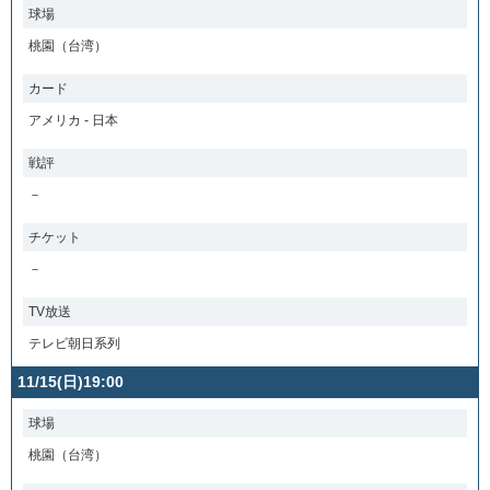
球場
桃園（台湾）
カード
アメリカ - 日本
戦評
－
チケット
－
TV放送
テレビ朝日系列
11/15(日)19:00
球場
桃園（台湾）