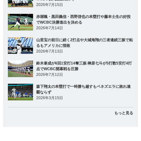
2026年7月15日
赤堀颯・黒田義信・西野啓也の本塁打や藤本士生の好投
でWCBC決勝進出を決める
2026年7月14日
山里宝の前日に続く2打点や大城海翔の三者連続三振で粘
るもアメリカに惜敗
2026年7月13日
鈴木泰成が6回1安打14奪三振 榊原七斗が5打数5安打4打
点でWCBC開幕戦を圧勝
2026年7月12日
森下翔太の本塁打で一時勝ち越すもベネズエラに敗れ連
覇ならず
2026年3月15日
もっと見る