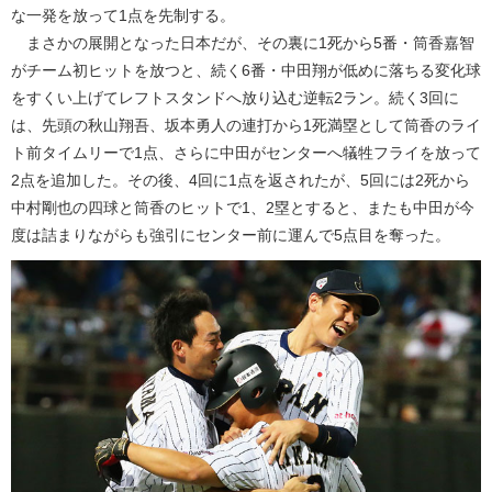
な一発を放って1点を先制する。
まさかの展開となった日本だが、その裏に1死から5番・筒香嘉智
がチーム初ヒットを放つと、続く6番・中田翔が低めに落ちる変化球
をすくい上げてレフトスタンドへ放り込む逆転2ラン。続く3回に
は、先頭の秋山翔吾、坂本勇人の連打から1死満塁として筒香のライ
ト前タイムリーで1点、さらに中田がセンターへ犠牲フライを放って
2点を追加した。その後、4回に1点を返されたが、5回には2死から
中村剛也の四球と筒香のヒットで1、2塁とすると、またも中田が今
度は詰まりながらも強引にセンター前に運んで5点目を奪った。