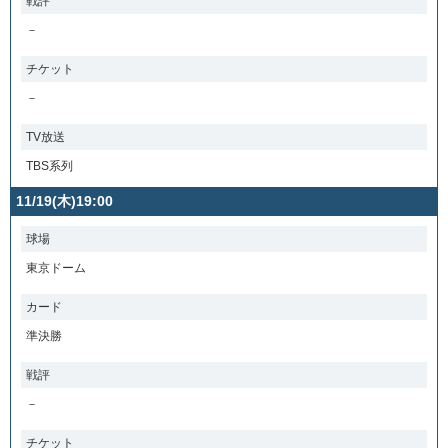
戦評
－
チケット
－
TV放送
TBS系列
11/19(木)19:00
球場
東京ドーム
カード
準決勝
戦評
－
チケット