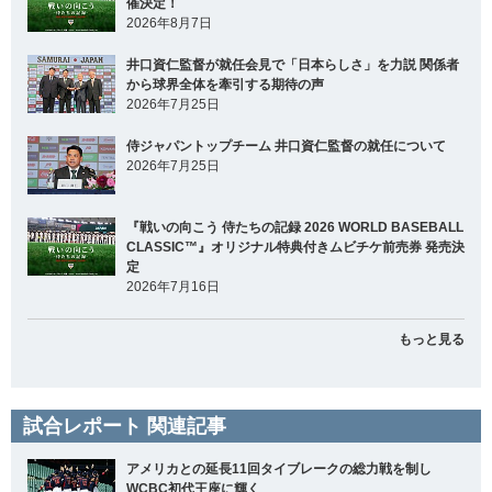
催決定！
2026年8月7日
井口資仁監督が就任会見で「日本らしさ」を力説 関係者
から球界全体を牽引する期待の声
2026年7月25日
侍ジャパントップチーム 井口資仁監督の就任について
2026年7月25日
『戦いの向こう 侍たちの記録 2026 WORLD BASEBALL
CLASSIC™』オリジナル特典付きムビチケ前売券 発売決
定
2026年7月16日
もっと見る
試合レポート 関連記事
アメリカとの延長11回タイブレークの総力戦を制し
WCBC初代王座に輝く