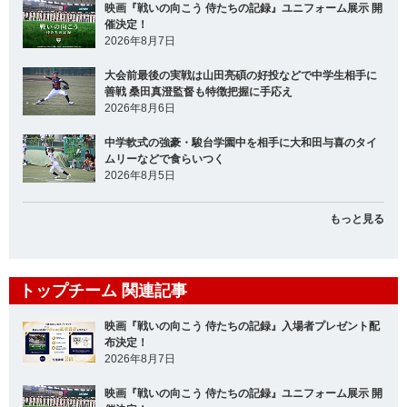
映画『戦いの向こう 侍たちの記録』ユニフォーム展示 開
催決定！
2026年8月7日
大会前最後の実戦は山田亮碩の好投などで中学生相手に
善戦 桑田真澄監督も特徴把握に手応え
2026年8月6日
中学軟式の強豪・駿台学園中を相手に大和田与喜のタイ
ムリーなどで食らいつく
2026年8月5日
もっと見る
トップチーム 関連記事
映画『戦いの向こう 侍たちの記録』入場者プレゼント配
布決定！
2026年8月7日
映画『戦いの向こう 侍たちの記録』ユニフォーム展示 開