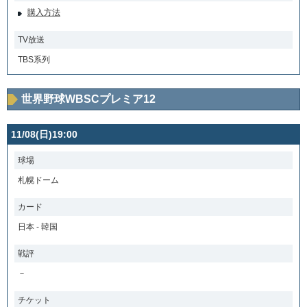
購入方法
TV放送
TBS系列
世界野球WBSCプレミア12
11/08(日)19:00
球場
札幌ドーム
カード
日本 - 韓国
戦評
－
チケット