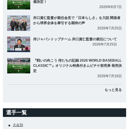
催決定！
2026年8月7日
井口資仁監督が就任会見で「日本らしさ」を力説 関係者
から球界全体を牽引する期待の声
2026年7月25日
侍ジャパントップチーム 井口資仁監督の就任について
2026年7月25日
『戦いの向こう 侍たちの記録 2026 WORLD BASEBALL
CLASSIC™』オリジナル特典付きムビチケ前売券 発売決
定
2026年7月16日
もっと見る
選手一覧
大会別