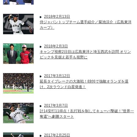
2018年2月13日
侍ジャパントップチーム選手紹介／菊池涼介（広島東洋
カープ）
2018年2月3日
キャンプ視察2日目は広島東洋と埼玉西武を訪問 オリン
ピックを見据え若手も視野に
2017年3月12日
延長タイブレークの大激戦！8対6で強敵オランダを退
け、2次ラウンド白星発進！
2017年3月7日
計14安打11得点！乱打戦を制してキューバ撃破！“世界一
奪還”へ劇勝スタート
2017年2月25日