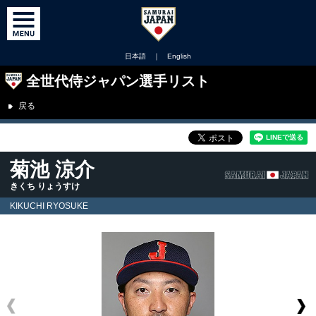
日本語
｜
English
全世代侍ジャパン選手リスト
戻る
菊池 涼介
きくち りょうすけ
KIKUCHI RYOSUKE