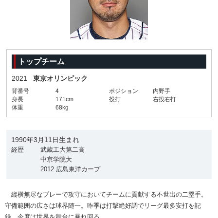
トップチーム
2021
東京オリンピック
背番号
4
ポジション
内野手
身長
171cm
投打
右投右打
体重
68kg
1990年3月11日生まれ
経歴
武蔵工大第二高
中京学院大
2012 広島東洋カープ
縦横無尽なプレーで攻守においてチームに貢献する不世出の二塁手。
守備範囲の広さは球界随一。昨季は打撃絶好調でリーグ最多安打を記
録。今度は世界を舞台に暴れ回る。