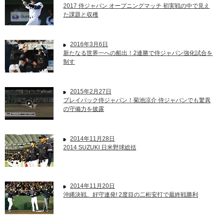
2017 侍ジャパン オープニングマッチ 初実戦の中で見え
た課題と収穫
2016年3月6日
新たなる世界一への船出！2連勝で侍ジャパン強化試合を
制す
2015年2月27日
プレイバック侍ジャパン！菊池涼介 侍ジャパンでも驚異
の守備力を披露
2014年11月28日
2014 SUZUKI 日米野球総括
2014年11月20日
沖縄決戦、好守連発! 2度目の二桁安打で最終戦勝利