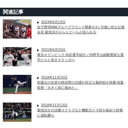
関連記事
2023年6月13日
女子野球W杯グループラウンド開幕を3ヶ月後に控え記者
会見 菊池涼介からもエールが送られる
2021年6月23日
東京オリンピック 内定選手紹介／内野手は経験豊富な選
手たちと若きスラッガー
2018年11月15日
初選出の笠原や西武勢の活躍が目立ち最終戦を快勝 稲葉
監督「大きく前に進めた」
2018年11月13日
菊池涼介の決勝スクイズなど機動力と小技を絡めて終盤
に逆転勝ち