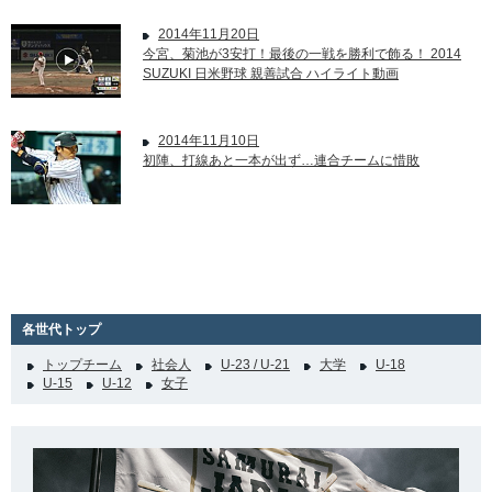
2014年11月20日
今宮、菊池が3安打！最後の一戦を勝利で飾る！ 2014
SUZUKI 日米野球 親善試合 ハイライト動画
2014年11月10日
初陣、打線あと一本が出ず…連合チームに惜敗
各世代トップ
トップチーム
社会人
U-23 / U-21
大学
U-18
U-15
U-12
女子