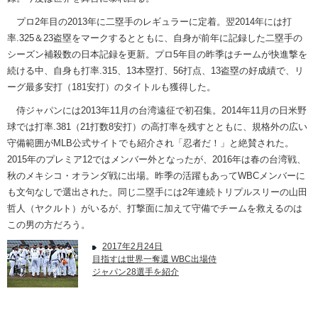
プロ2年目の2013年に二塁手のレギュラーに定着。翌2014年には打
率.325＆23盗塁をマークするとともに、自身が前年に記録した二塁手の
シーズン補殺数の日本記録を更新。プロ5年目の昨季はチームが快進撃を
続ける中、自身も打率.315、13本塁打、56打点、13盗塁の好成績で、リ
ーグ最多安打（181安打）のタイトルも獲得した。
侍ジャパンには2013年11月の台湾遠征で初召集。2014年11月の日米野
球では打率.381（21打数8安打）の高打率を残すとともに、規格外の広い
守備範囲がMLB公式サイトでも紹介され「忍者だ！」と絶賛された。
2015年のプレミア12ではメンバー外となったが、2016年は春の台湾戦、
秋のメキシコ・オランダ戦に出場。昨季の活躍もあってWBCメンバーに
も文句なしで選出された。同じ二塁手には2年連続トリプルスリーの山田
哲人（ヤクルト）がいるが、打撃面に加えて守備でチームを救えるのは
この男の方だろう。
2017年2月24日
目指すは世界一奪還 WBC出場侍
ジャパン28選手を紹介