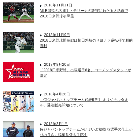
2018年11月11日
MLB屈指の名捕手・モリーナの攻守にわたる大活躍で
2018日米野球初黒星
2018年11月9日
2018日米野球開幕戦は柳田悠岐のサヨナラ逆転弾で劇的
勝利
2018年8月20日
「2018日米野球」出場選手6名、コーチングスタッフが
決定
2018年4月26日
「侍ジャパン トップチーム代表9選手 オリジナルタオ
ル」受注販売開始について
2018年3月1日
侍ジャパントップチームがいよいよ始動 各選手の仕上が
りの良さに稲葉監督も手応え