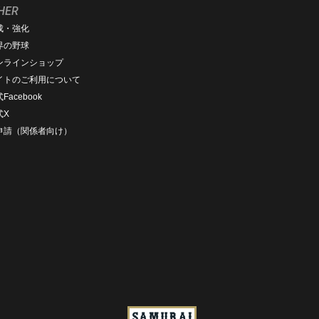
HER
成・強化
界の野球
ンラインショップ
イトのご利用について
Facebook
式X
D申請（関係者向け）