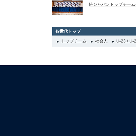
侍ジャパントップチーム
各世代トップ
トップチーム
社会人
U-23 / U-