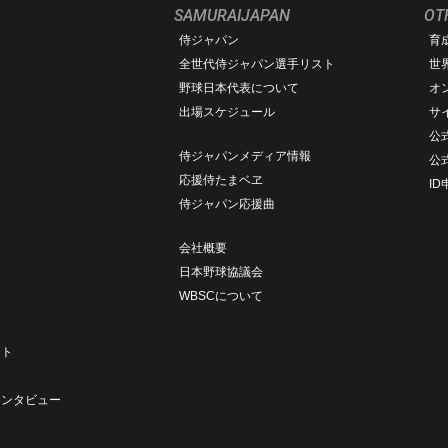
SAMURAIJAPAN
OT
侍ジャパン
育
ム
全世代侍ジャパン選手リスト
世
野球日本代表について
オ
出場スケジュール
サ
公式
侍ジャパンメディア情報
公
応援侍たまベヱ
I
侍ジャパン応援曲
会社概要
日本野球協議会
WBSCについて
ト
ート
ト
インタビュー