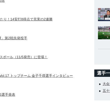
総括
たり！14安打8得点で充実の2連勝
米野球」第2戦先発投手
ボール（11/5発売）に登場！
選手
ol.17 トップチーム 金子千尋選手インタビュー
大会
五十
6選手発表