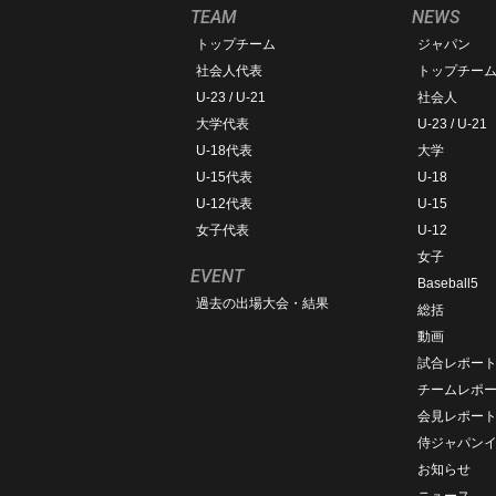
TEAM
NEWS
トップチーム
ジャパン
社会人代表
トップチー
U-23 / U-21
社会人
大学代表
U-23 / U-21
U-18代表
大学
U-15代表
U-18
U-12代表
U-15
女子代表
U-12
女子
EVENT
Baseball5
過去の出場大会・結果
総括
動画
試合レポー
チームレポ
会見レポー
侍ジャパン
お知らせ