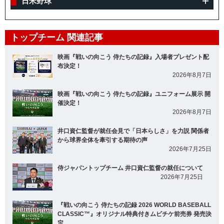
日米野球
トップチーム 関連記事
映画『戦いの向こう 侍たちの記録』入場者プレゼント配
布決定！
2026年8月7日
映画『戦いの向こう 侍たちの記録』ユニフォーム展示 開
催決定！
2026年8月7日
井口資仁監督が就任会見で「日本らしさ」を力説 関係者
から球界全体を牽引する期待の声
2026年7月25日
侍ジャパントップチーム 井口資仁監督の就任について
2026年7月25日
『戦いの向こう 侍たちの記録 2026 WORLD BASEBALL
CLASSIC™』オリジナル特典付きムビチケ前売券 発売決
定