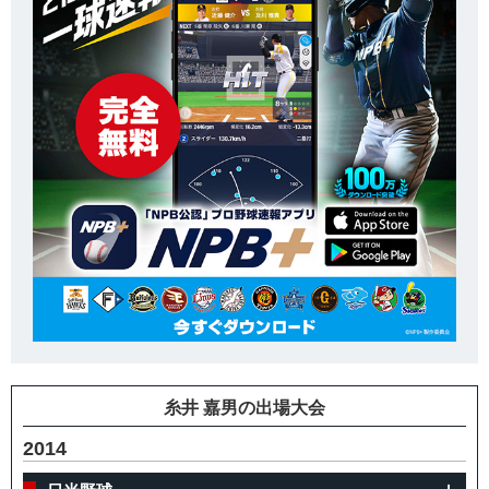
糸井 嘉男の出場大会
2014