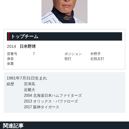
トップチーム
2014
日米野球
背番号
7
ポジション
外野手
身長
投打
右投左打
体重
1981年7月31日生まれ
経歴
宮津高
近畿大
2004 北海道日本ハムファイターズ
2013 オリックス・バファローズ
2017 阪神タイガース
関連記事