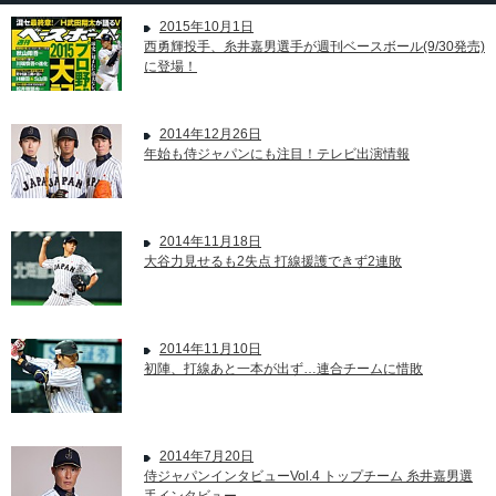
2015年10月1日
西勇輝投手、糸井嘉男選手が週刊ベースボール(9/30発売)
に登場！
2014年12月26日
年始も侍ジャパンにも注目！テレビ出演情報
2014年11月18日
大谷力見せるも2失点 打線援護できず2連敗
2014年11月10日
初陣、打線あと一本が出ず…連合チームに惜敗
2014年7月20日
侍ジャパンインタビューVol.4 トップチーム 糸井嘉男選