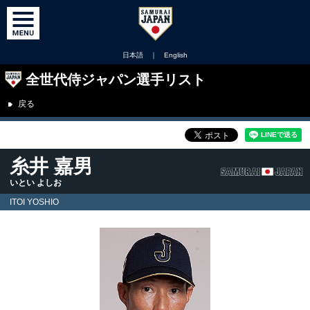
日本語
｜
English
全世代侍ジャパン選手リスト
戻る
糸井 嘉男
いとい よしお
ITOI YOSHIO