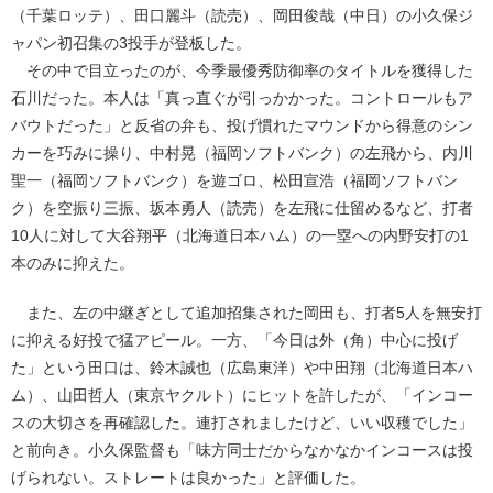
（千葉ロッテ）、田口麗斗（読売）、岡田俊哉（中日）の小久保ジ
ャパン初召集の3投手が登板した。
その中で目立ったのが、今季最優秀防御率のタイトルを獲得した
石川だった。本人は「真っ直ぐが引っかかった。コントロールもア
バウトだった」と反省の弁も、投げ慣れたマウンドから得意のシン
カーを巧みに操り、中村晃（福岡ソフトバンク）の左飛から、内川
聖一（福岡ソフトバンク）を遊ゴロ、松田宣浩（福岡ソフトバン
ク）を空振り三振、坂本勇人（読売）を左飛に仕留めるなど、打者
10人に対して大谷翔平（北海道日本ハム）の一塁への内野安打の1
本のみに抑えた。
また、左の中継ぎとして追加招集された岡田も、打者5人を無安打
に抑える好投で猛アピール。一方、「今日は外（角）中心に投げ
た」という田口は、鈴木誠也（広島東洋）や中田翔（北海道日本ハ
ム）、山田哲人（東京ヤクルト）にヒットを許したが、「インコー
スの大切さを再確認した。連打されましたけど、いい収穫でした」
と前向き。小久保監督も「味方同士だからなかなかインコースは投
げられない。ストレートは良かった」と評価した。