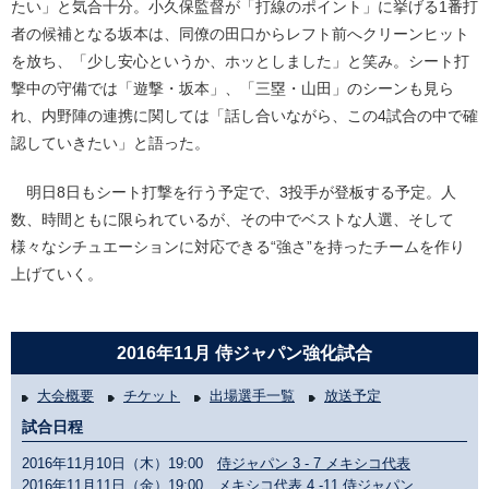
たい」と気合十分。小久保監督が「打線のポイント」に挙げる1番打
者の候補となる坂本は、同僚の田口からレフト前へクリーンヒット
を放ち、「少し安心というか、ホッとしました」と笑み。シート打
撃中の守備では「遊撃・坂本」、「三塁・山田」のシーンも見ら
れ、内野陣の連携に関しては「話し合いながら、この4試合の中で確
認していきたい」と語った。
明日8日もシート打撃を行う予定で、3投手が登板する予定。人
数、時間ともに限られているが、その中でベストな人選、そして
様々なシチュエーションに対応できる“強さ”を持ったチームを作り
上げていく。
2016年11月 侍ジャパン強化試合
大会概要
チケット
出場選手一覧
放送予定
試合日程
2016年11月10日（木）19:00
侍ジャパン 3 - 7 メキシコ代表
2016年11月11日（金）19:00
メキシコ代表 4 -11 侍ジャパン