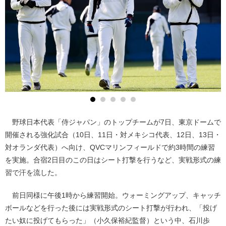
野球日本代表「侍ジャパン」のトップチームが7日、東京ドームで
開催される強化試合（10日、11日・対メキシコ代表、12日、13日・
対オランダ代表）へ向け、QVCマリンフィールドで約3時間の練習
を実施。合宿2日目のこの日はシート打撃を行うなど、実戦形式の練
習で汗を流した。
前日同様に午後1時から練習開始。ウォーミングアップ、キャッチ
ボールなどを行った後には実戦形式のシート打撃が行われ、「投げ
たい奴に投げてもらった」（小久保裕紀監督）という中、石川歩