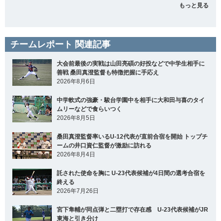
もっと見る
チームレポート 関連記事
大会前最後の実戦は山田亮碩の好投などで中学生相手に
善戦 桑田真澄監督も特徴把握に手応え
2026年8月6日
中学軟式の強豪・駿台学園中を相手に大和田与喜のタイ
ムリーなどで食らいつく
2026年8月5日
桑田真澄監督率いるU-12代表が直前合宿を開始 トップチ
ームの井口資仁監督が激励に訪れる
2026年8月4日
託された使命を胸に U-23代表候補が4日間の選考合宿を
終える
2026年7月26日
宮下隼輔が同点弾と二塁打で存在感 U-23代表候補がJR
東海と引き分け