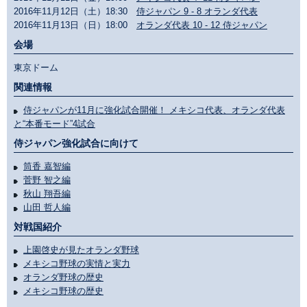
2016年11月12日（土）18:30
侍ジャパン 9 - 8 オランダ代表
2016年11月13日（日）18:00
オランダ代表 10 - 12 侍ジャパン
会場
東京ドーム
関連情報
侍ジャパンが11月に強化試合開催！ メキシコ代表、オランダ代表
と“本番モード”4試合
侍ジャパン強化試合に向けて
筒香 嘉智編
菅野 智之編
秋山 翔吾編
山田 哲人編
対戦国紹介
上園啓史が見たオランダ野球
メキシコ野球の実情と実力
オランダ野球の歴史
メキシコ野球の歴史