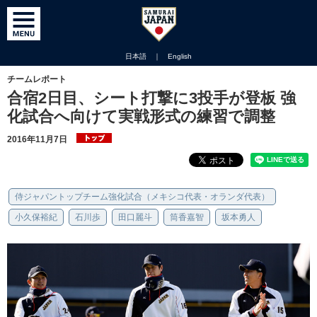
日本語
｜
English
チームレポート
合宿2日目、シート打撃に3投手が登板 強
化試合へ向けて実戦形式の練習で調整
2016年11月7日
侍ジャパントップチーム強化試合（メキシコ代表・オランダ代表）
小久保裕紀
石川歩
田口麗斗
筒香嘉智
坂本勇人