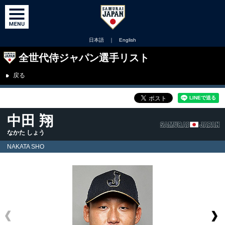
日本語
｜
English
全世代侍ジャパン選手リスト
戻る
中田 翔
なかた しょう
NAKATA SHO