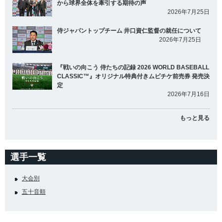
から球界全体を牽引する期待の声
2026年7月25日
侍ジャパントップチーム 井口資仁監督の就任について
2026年7月25日
『戦いの向こう 侍たちの記録 2026 WORLD BASEBALL
CLASSIC™』オリジナル特典付きムビチケ前売券 発売決
定
2026年7月16日
もっと見る
選手一覧
大会別
五十音順