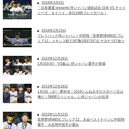
2016年3月5日
「日本通運 presents 侍ジャパン強化試合 日本 VS チャイ
ニーズ・タイペイ」本日19時プレイボール！
2016年2月23日
プレイバック侍ジャパン！中田翔「世界野球WBSCプレ
ミア12」メキシコ戦で3打数3安打5打点 サヨナラ打放つ
2015年12月28日
1月3日(日)「VS嵐｣に侍ジャパン選手が登場
2015年12月28日
1月2日（土)「夢対決！2016とんねるずのスポーツ王は
俺だ！5時間スペシャル」に侍ジャパンが出演
2015年11月22日
世界野球WBSCプレミア12、大会ベストナインに中田翔
選手・大谷翔平投手が選出