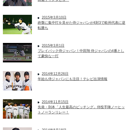
2015年3月10日
終盤に集中打を見せた侍ジャパンが4対3で欧州代表に逆
転勝ち
2015年3月1日
プレイバック侍ジャパン！中田翔 侍ジャパンの4番とし
て豪快な一打
2014年12月26日
年始も侍ジャパンにも注目！テレビ出演情報
2014年11月15日
先発・則本「人生最高のピッチング」侍投手陣ノーヒッ
トノーランリレー！