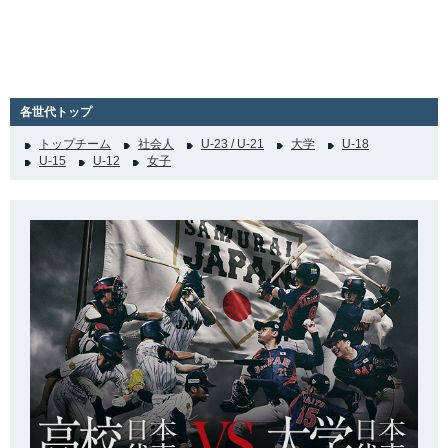
各世代トップ
トップチーム
社会人
U-23 / U-21
大学
U-18
U-15
U-12
女子