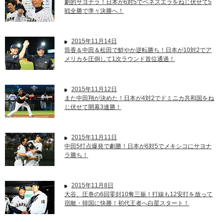
劇的サヨナラ！日本が6対5でベネズエラをねじ伏せて5
戦全勝で準々決勝へ！
2015年11月14日
筒香＆中田＆松田で鮮やか逆転勝ち！日本が10対2でア
メリカを圧倒して1次ラウンド首位通過！
2015年11月12日
また中田翔が決めた！日本が4対2でドミニカ共和国をね
じ伏せて開幕3連勝！
2015年11月11日
中田5打点爆発で劇勝！日本が6対5でメキシコにサヨナ
ラ勝ち！
2015年11月8日
大谷、圧巻の6回零封10奪三振！打線も12安打を放って
宿敵・韓国に快勝！初代王者へ白星スタート！