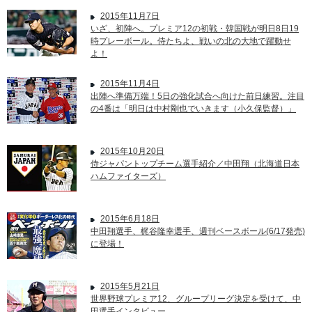
2015年11月7日
いざ、初陣へ。プレミア12の初戦・韓国戦が明日8日19
時プレーボール。侍たちよ、戦いの北の大地で躍動せ
よ！
2015年11月4日
出陣へ準備万端！5日の強化試合へ向けた前日練習。注目
の4番は「明日は中村剛也でいきます（小久保監督）」
2015年10月20日
侍ジャパントップチーム選手紹介／中田翔（北海道日本
ハムファイターズ）
2015年6月18日
中田翔選手、梶谷隆幸選手、週刊ベースボール(6/17発売)
に登場！
2015年5月21日
世界野球プレミア12、グループリーグ決定を受けて、中
田選手インタビュー