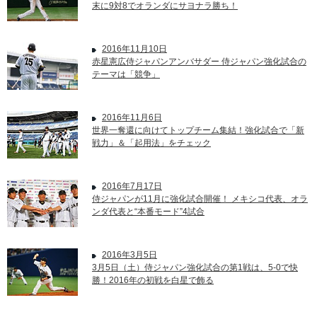
末に9対8でオランダにサヨナラ勝ち！
2016年11月10日
赤星憲広侍ジャパンアンバサダー 侍ジャパン強化試合の
テーマは「競争」
2016年11月6日
世界一奪還に向けてトップチーム集結！強化試合で「新
戦力」＆「起用法」をチェック
2016年7月17日
侍ジャパンが11月に強化試合開催！ メキシコ代表、オラ
ンダ代表と“本番モード”4試合
2016年3月5日
3月5日（土）侍ジャパン強化試合の第1戦は、5-0で快
勝！2016年の初戦を白星で飾る