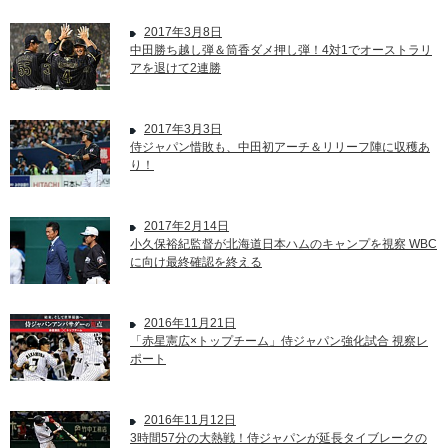
2017年3月8日
中田勝ち越し弾＆筒香ダメ押し弾！4対1でオーストラリ
アを退けて2連勝
2017年3月3日
侍ジャパン惜敗も、中田初アーチ＆リリーフ陣に収穫あ
り！
2017年2月14日
小久保裕紀監督が北海道日本ハムのキャンプを視察 WBC
に向け最終確認を終える
2016年11月21日
「赤星憲広×トップチーム」侍ジャパン強化試合 視察レ
ポート
2016年11月12日
3時間57分の大熱戦！侍ジャパンが延長タイブレークの