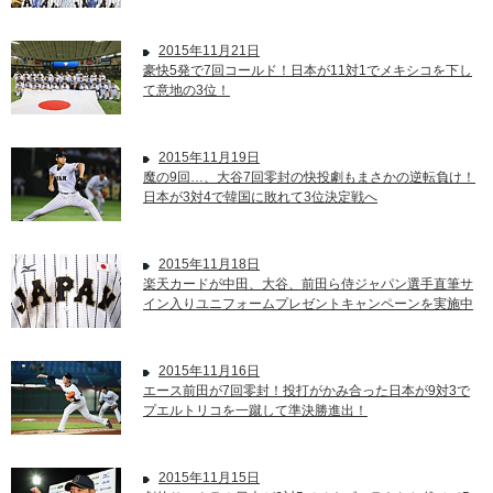
2015年11月21日
豪快5発で7回コールド！日本が11対1でメキシコを下し
て意地の3位！
2015年11月19日
魔の9回…、大谷7回零封の快投劇もまさかの逆転負け！
日本が3対4で韓国に敗れて3位決定戦へ
2015年11月18日
楽天カードが中田、大谷、前田ら侍ジャパン選手直筆サ
イン入りユニフォームプレゼントキャンペーンを実施中
2015年11月16日
エース前田が7回零封！投打がかみ合った日本が9対3で
プエルトリコを一蹴して準決勝進出！
2015年11月15日