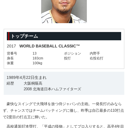
トップチーム
2017
WORLD BASEBALL CLASSIC™
背番号
13
ポジション
内野手
身長
183cm
投打
右投右打
体重
100kg
1989年4月22日生まれ
経歴
大阪桐蔭高
2008 北海道日本ハムファイターズ
豪快なスイングで大飛球を放つ侍ジャパンの主砲。一発長打のみなら
ず、チャンスではチームバッティングに徹し、昨季は自己最多の110打点
で2度目の打点王に輝いた。
高校通算87本塁打、「平成の怪物」としてプロ入りすると、高卒4年目