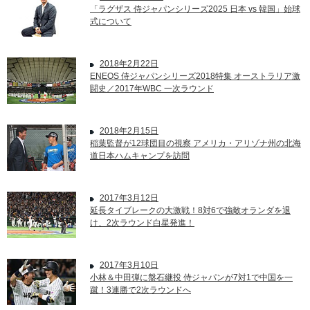
「ラグザス 侍ジャパンシリーズ2025 日本 vs 韓国」始球
式について
2018年2月22日
ENEOS 侍ジャパンシリーズ2018特集 オーストラリア激
闘史／2017年WBC 一次ラウンド
2018年2月15日
稲葉監督が12球団目の視察 アメリカ・アリゾナ州の北海
道日本ハムキャンプを訪問
2017年3月12日
延長タイブレークの大激戦！8対6で強敵オランダを退
け、2次ラウンド白星発進！
2017年3月10日
小林＆中田弾に盤石継投 侍ジャパンが7対1で中国を一
蹴！3連勝で2次ラウンドへ